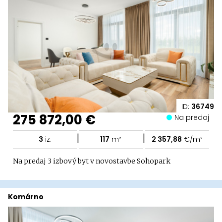
ID:
36749
275 872,00 €
Na predaj
|
|
3
iz.
117
m²
2 357,88
€/m²
Na predaj 3 izbový byt v novostavbe Sohopark
Komárno