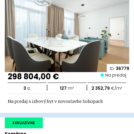
ID:
36779
298 804,00 €
Na predaj
|
|
3
iz.
127
m²
2 352,79
€/m²
Na predaj 4 izbový byt v novostavbe Sohopark
EXKLUZÍVNE
Komárno