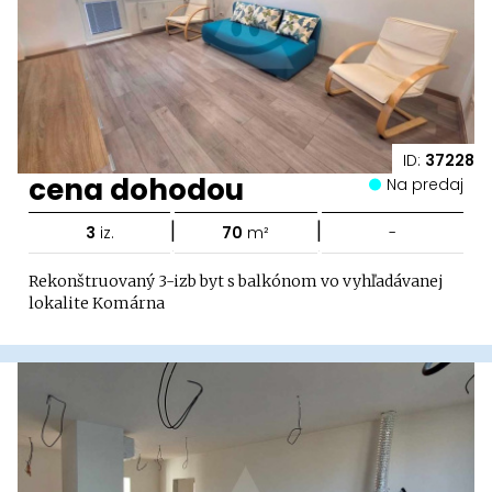
ID:
37228
cena dohodou
Na predaj
|
|
3
iz.
70
m²
-
Rekonštruovaný 3-izb byt s balkónom vo vyhľadávanej
lokalite Komárna