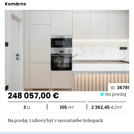
Komárno
ID:
36781
248 057,00 €
Na predaj
|
|
3
iz.
105
m²
2 362,45
€/m²
Na predaj 3 izbový byt v novostavbe Sohopark