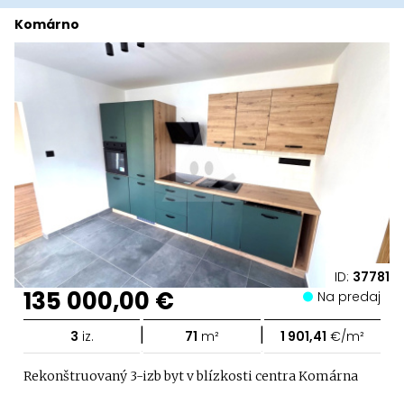
Komárno
ID:
37781
135 000,00 €
Na predaj
|
|
3
iz.
71
m²
1 901,41
€/m²
Rekonštruovaný 3-izb byt v blízkosti centra Komárna