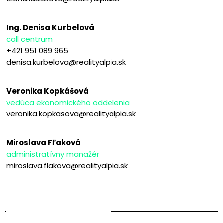
Ing. Denisa Kurbelová
call centrum
+421 951 089 965
denisa.kurbelova@realityalpia.sk
Veronika Kopkášová
vedúca ekonomického oddelenia
veronika.kopkasova@realityalpia.sk
Miroslava Fľaková
administratívny manažér
miroslava.flakova@realityalpia.sk