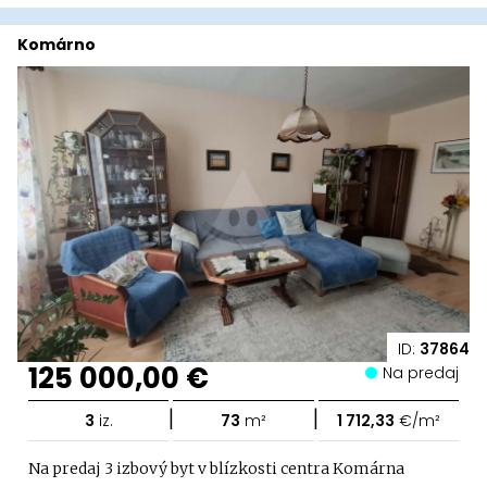
Komárno
ID:
37864
125 000,00 €
Na predaj
|
|
3
iz.
73
m²
1 712,33
€/m²
Na predaj 3 izbový byt v blízkosti centra Komárna