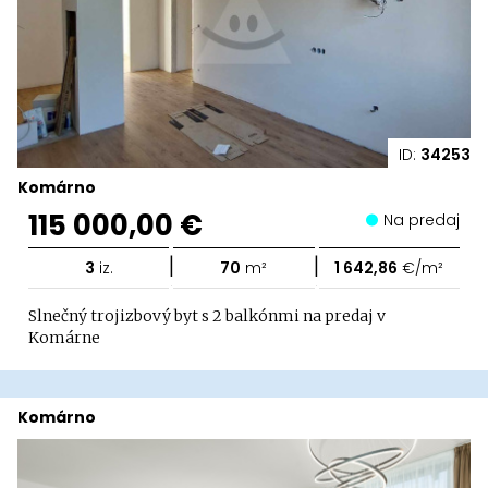
ID:
34253
Komárno
115 000,00 €
Na predaj
|
|
3
iz.
70
m²
1 642,86
€/m²
Slnečný trojizbový byt s 2 balkónmi na predaj v
Komárne
Komárno