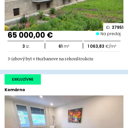
ID:
37951
65 000,00 €
Na predaj
|
|
3
iz.
61
m²
1 063,83
€/m²
3-izbový byt v Hurbanove na rekonštrukciu
EXKLUZÍVNE
Komárno