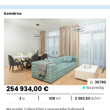
Komárno
ID:
36780
254 934,00 €
Na predaj
|
|
3
iz.
108
m²
2 360,50
€/m²
Na predaj 3 izbový byt v novostavbe Sohopark