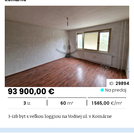
ID:
29894
93 900,00 €
Na predaj
|
|
3
iz.
60
m²
1 565,00
€/m²
3-izb byt s veľkou loggiou na Vodnej ul. v Komárne