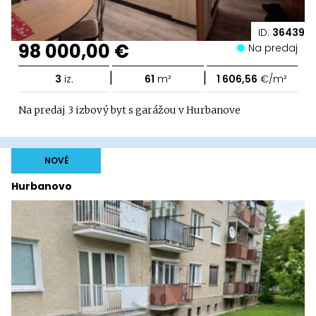
ID:
36439
98 000,00 €
Na predaj
|
|
3
iz.
61
m²
1 606,56
€/m²
Na predaj 3 izbový byt s garážou v Hurbanove
NOVÉ
Hurbanovo