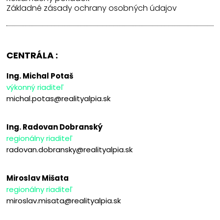
Základné zásady ochrany osobných údajov
CENTRÁLA :
Ing. Michal Potaš
výkonný riaditeľ
michal.potas@realityalpia.sk
Ing. Radovan Dobranský
regionálny riaditeľ
radovan.dobransky@realityalpia.sk
Miroslav Mišata
regionálny riaditeľ
miroslav.misata@realityalpia.sk