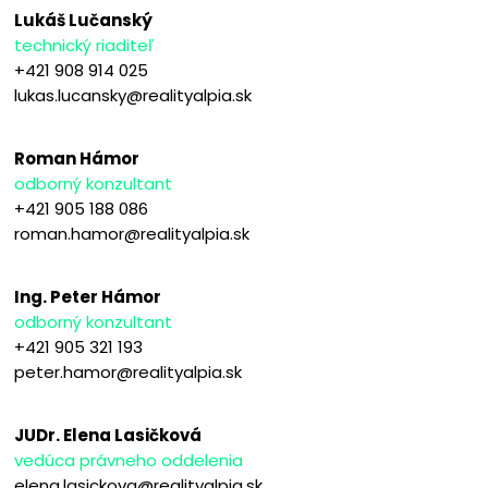
Lukáš Lučanský
technický riaditeľ
+421 908 914 025
lukas.lucansky@realityalpia.sk
Roman Hámor
odborný konzultant
+421 905 188 086
roman.hamor@realityalpia.sk
Ing. Peter Hámor
odborný konzultant
+421 905 321 193
peter.hamor@realityalpia.sk
JUDr. Elena Lasičková
vedúca právneho oddelenia
elena.lasickova@realityalpia.sk