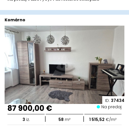
Komárno
ID:
37434
87 900,00 €
Na predaj
|
|
3
iz.
58
m²
1 515,52
€/m²