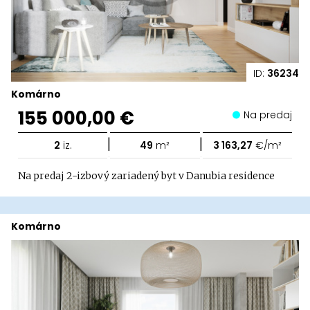
ID:
36234
Komárno
155 000,00 €
Na predaj
|
|
2
iz.
49
m²
3 163,27
€/m²
Na predaj 2-izbový zariadený byt v Danubia residence
Komárno