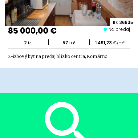
ID:
36835
85 000,00 €
Na predaj
|
|
2
iz.
57
m²
1 491,23
€/m²
2-izbový byt na predaj blízko centra, Komárno