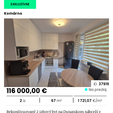
EXKLUZÍVNE
Komárno
ID:
37919
116 000,00 €
Na predaj
|
|
2
iz.
67
m²
1 721,07
€/m²
Rekonštruovaný 2 izbový byt na Dunajskom nábreží v