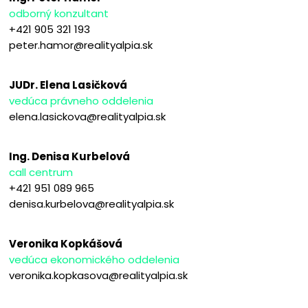
odborný konzultant
+421 905 321 193
peter.hamor@realityalpia.sk
JUDr. Elena Lasičková
vedúca právneho oddelenia
elena.lasickova@realityalpia.sk
Ing. Denisa Kurbelová
call centrum
+421 951 089 965
denisa.kurbelova@realityalpia.sk
Veronika Kopkášová
vedúca ekonomického oddelenia
veronika.kopkasova@realityalpia.sk