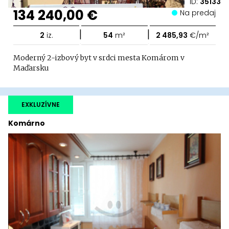
ID:
35133
134 240,00 €
Na predaj
|
|
2
iz.
54
m²
2 485,93
€/m²
Moderný 2-izbový byt v srdci mesta Komárom v
Maďarsku
EXKLUZÍVNE
Komárno