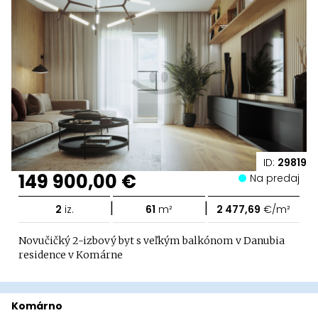
ID:
29819
149 900,00 €
Na predaj
|
|
2
iz.
61
m²
2 477,69
€/m²
Novučičký 2-izbový byt s veľkým balkónom v Danubia
residence v Komárne
Komárno