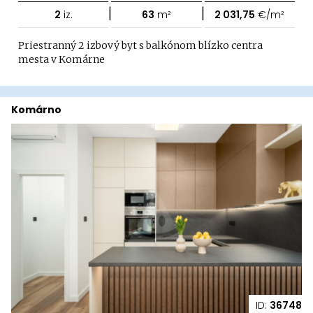
|
|
2
iz.
63
m²
2 031,75
€/m²
Priestranný 2 izbový byt s balkónom blízko centra
mesta v Komárne
Komárno
ID:
36748