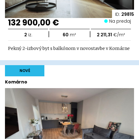
ID:
29815
132 900,00 €
Na predaj
|
|
2
iz.
60
m²
2 211,31
€/m²
Pekný 2-izbový byt s balkónom v novostavbe v Komárne
NOVÉ
Komárno