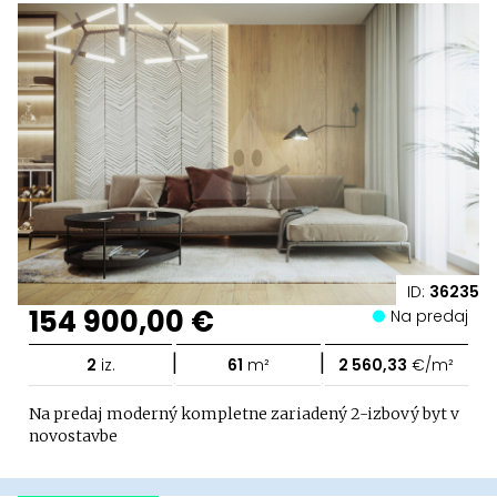
ID:
36235
154 900,00 €
Na predaj
|
|
2
iz.
61
m²
2 560,33
€/m²
Na predaj moderný kompletne zariadený 2-izbový byt v
novostavbe