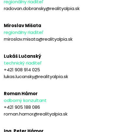
regionálny riaditeľ
radovan.dobransky@realityalpia.sk
Miroslav Mišata
regionálny riaditeľ
miroslav.misata@realityalpia.sk
Lukáš Lučanský
technický riaditeľ
+421 908 914 025
lukas.lucansky@realityalpia.sk
Roman Hámor
odborný konzultant
+421 905 188 086
roman.hamor@realityalpia.sk
Ing. Peter Hámor