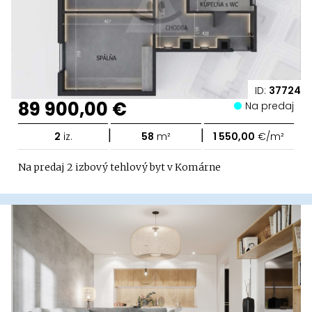
ID:
37724
89 900,00 €
Na predaj
|
|
2
iz.
58
m²
1 550,00
€/m²
Na predaj 2 izbový tehlový byt v Komárne