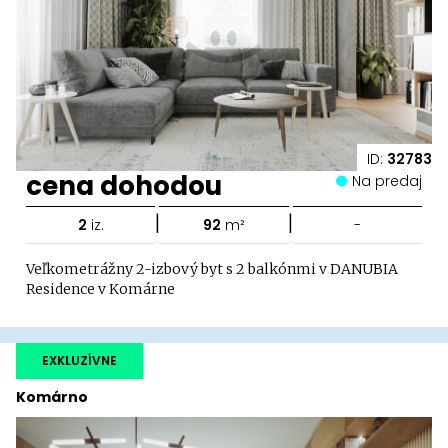
ID:
32783
cena dohodou
Na predaj
|
|
2
iz.
92
m²
-
Veľkometrážny 2-izbový byt s 2 balkónmi v DANUBIA
Residence v Komárne
EXKLUZÍVNE
Komárno