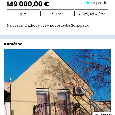
149 000,00 €
Na predaj
|
|
2
iz.
59
m²
2 525,42
€/m²
Na predaj 2 izbový byt v novostavbe Sohopark
Komárno