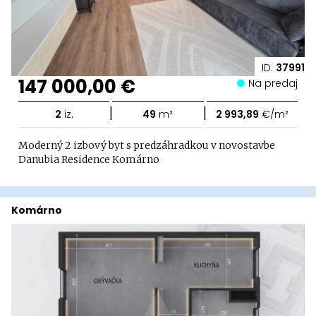
ID:
37991
147 000,00 €
Na predaj
|
|
2
iz.
49
m²
2 993,89
€/m²
Moderný 2 izbový byt s predzáhradkou v novostavbe
Danubia Residence Komárno
Komárno