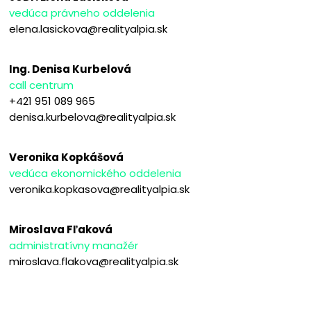
vedúca právneho oddelenia
elena.lasickova@realityalpia.sk
Ing. Denisa Kurbelová
call centrum
+421 951 089 965
denisa.kurbelova@realityalpia.sk
Veronika Kopkášová
vedúca ekonomického oddelenia
veronika.kopkasova@realityalpia.sk
Miroslava Fľaková
administratívny manažér
miroslava.flakova@realityalpia.sk