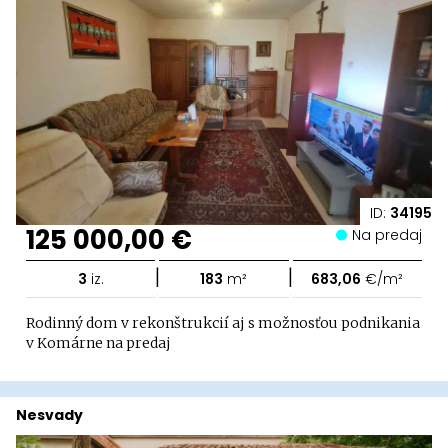
ID:
34195
125 000,00 €
Na predaj
|
|
3
iz.
183
m²
683,06
€/m²
Rodinný dom v rekonštrukcií aj s možnosťou podnikania
v Komárne na predaj
Nesvady