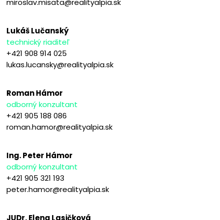
miroslav.misata@realityalpia.sk
Lukáš Lučanský
technický riaditeľ
+421 908 914 025
lukas.lucansky@realityalpia.sk
Roman Hámor
odborný konzultant
+421 905 188 086
roman.hamor@realityalpia.sk
Ing. Peter Hámor
odborný konzultant
+421 905 321 193
peter.hamor@realityalpia.sk
JUDr. Elena Lasičková