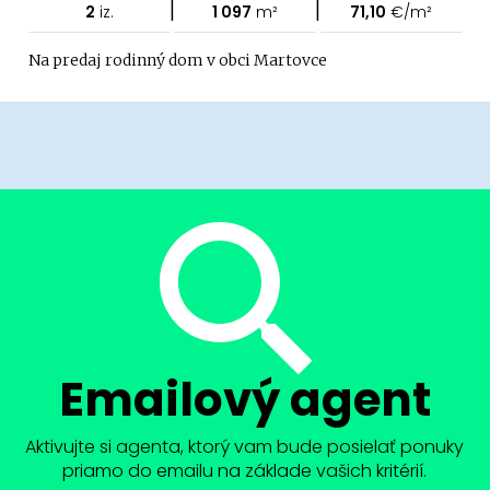
|
|
2
iz.
1 097
m²
71,10
€/m²
Na predaj rodinný dom v obci Martovce
Emailový agent
Aktivujte si agenta, ktorý vam bude posielať ponuky
priamo do emailu na základe vašich kritérií.