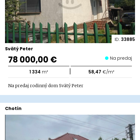
ID:
33885
Svätý Peter
78 000,00 €
Na predaj
|
1 334
m²
58,47
€/m²
Na predaj rodinný dom Svätý Peter
Chotín