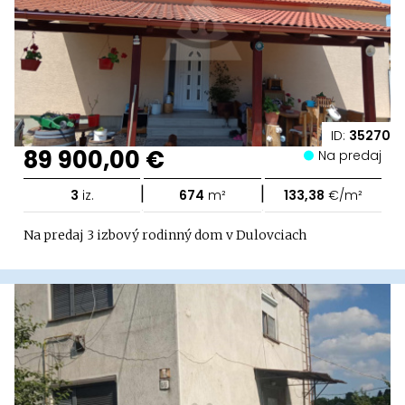
ID:
35270
89 900,00 €
Na predaj
|
|
3
iz.
674
m²
133,38
€/m²
Na predaj 3 izbový rodinný dom v Dulovciach