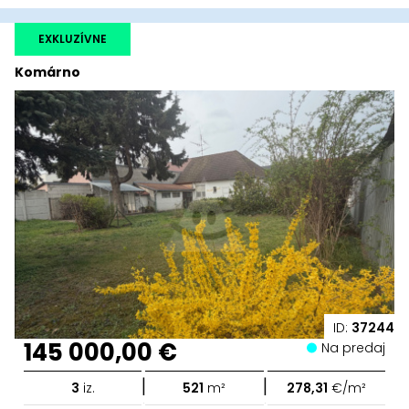
EXKLUZÍVNE
Komárno
ID:
37244
145 000,00 €
Na predaj
|
|
3
iz.
521
m²
278,31
€/m²