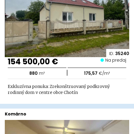
ID:
35240
154 500,00 €
Na predaj
|
880
m²
175,57
€/m²
Exkluzívna ponuka: Zrekonštruovaný podkrovný
rodinný dom v centre obce Chotín
Komárno