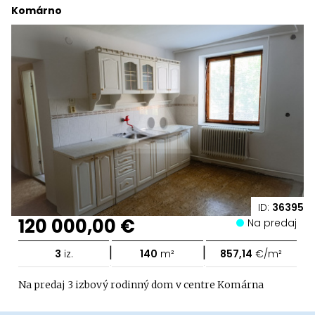
Komárno
ID:
36395
120 000,00 €
Na predaj
|
|
3
iz.
140
m²
857,14
€/m²
Na predaj 3 izbový rodinný dom v centre Komárna