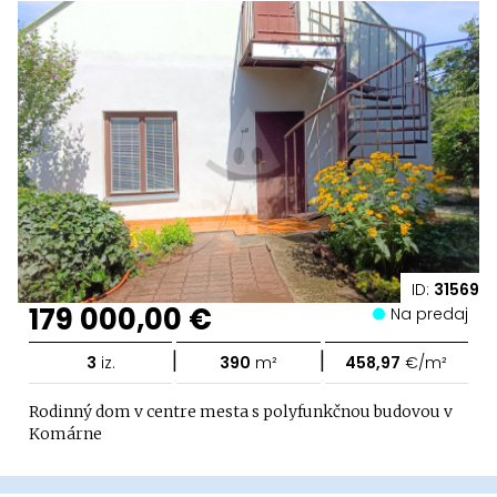
ID:
31569
179 000,00 €
Na predaj
|
|
3
iz.
390
m²
458,97
€/m²
Rodinný dom v centre mesta s polyfunkčnou budovou v
Komárne