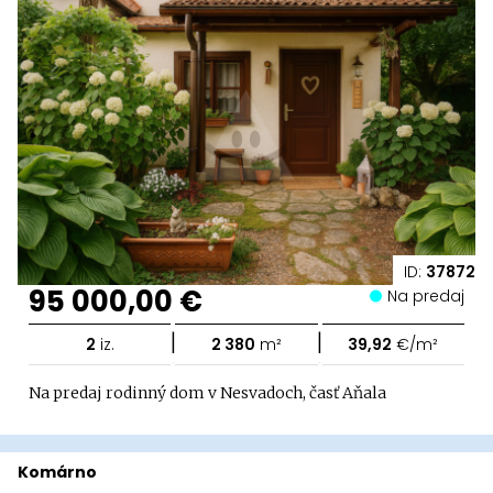
ID:
37872
95 000,00 €
Na predaj
|
|
2
iz.
2 380
m²
39,92
€/m²
Na predaj rodinný dom v Nesvadoch, časť Aňala
Komárno