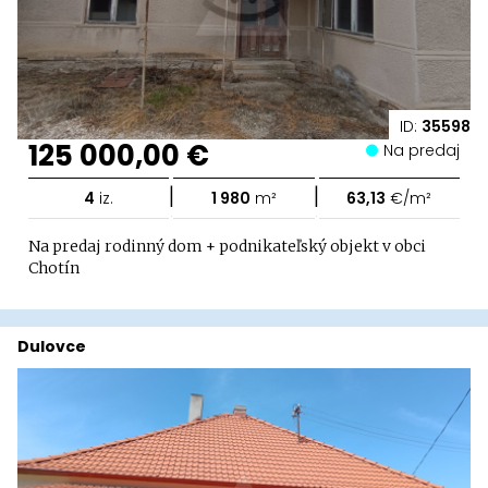
ID:
35598
125 000,00 €
Na predaj
|
|
4
iz.
1 980
m²
63,13
€/m²
Na predaj rodinný dom + podnikateľský objekt v obci
Chotín
Dulovce