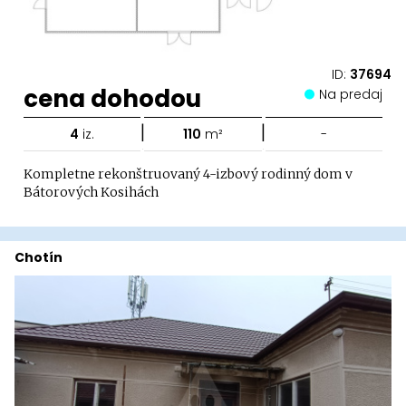
ID:
37694
cena dohodou
Na predaj
|
|
4
iz.
110
m²
-
Kompletne rekonštruovaný 4-izbový rodinný dom v
Bátorových Kosihách
Chotín