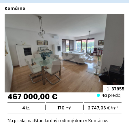
Komárno
ID:
37955
467 000,00 €
Na predaj
|
|
4
iz.
170
m²
2 747,06
€/m²
Na predaj nadštandardný rodinný dom v Komárne.