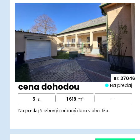
ID:
37046
cena dohodou
Na predaj
|
|
5
iz.
1 618
m²
-
Na predaj 5 izbový rodinný dom v obci Iža