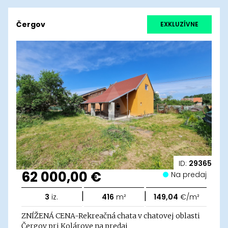
Čergov
EXKLUZÍVNE
ID:
29365
62 000,00 €
Na predaj
|
|
3
iz.
416
m²
149,04
€/m²
ZNÍŽENÁ CENA-Rekreačná chata v chatovej oblasti
Čergov pri Kolárove na predaj