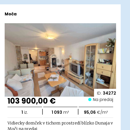
Moča
ID:
34272
103 900,00 €
Na predaj
|
|
1
iz.
1 093
m²
95,06
€/m²
Vidiecky domček v tichom prostredí blízko Dunaja v
Moči na predaj