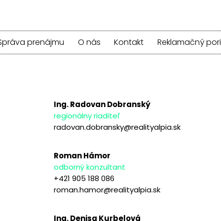
Správa prenájmu
O nás
Kontakt
Reklamačný por
Ing. Radovan Dobranský
regionálny riaditeľ
radovan.dobransky@realityalpia.sk
Roman Hámor
odborný konzultant
+421 905 188 086
roman.hamor@realityalpia.sk
Ing. Denisa Kurbelová