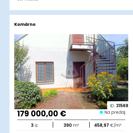
Komárno
ID:
31569
179 000,00 €
Na predaj
|
|
3
iz.
390
m²
458,97
€/m²