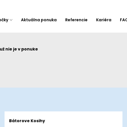
očky
Aktuálna ponuka
Referencie
Kariéra
FA
ž nie je v ponuke
Bátorove Kosihy