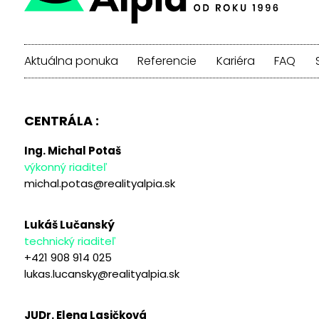
Aktuálna ponuka
Referencie
Kariéra
FAQ
CENTRÁLA :
Ing. Michal Potaš
výkonný riaditeľ
michal.potas@realityalpia.sk
Lukáš Lučanský
technický riaditeľ
+421 908 914 025
lukas.lucansky@realityalpia.sk
JUDr. Elena Lasičková