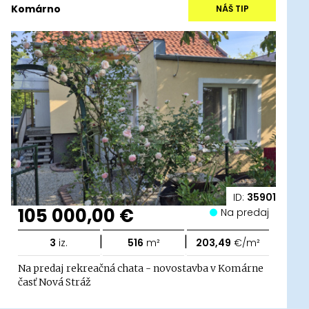
Komárno
NÁŠ TIP
ID:
35901
105 000,00 €
Na predaj
|
|
3
iz.
516
m²
203,49
€/m²
Na predaj rekreačná chata - novostavba v Komárne
časť Nová Stráž