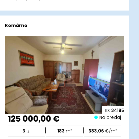
Komárno
ID:
34195
125 000,00 €
Na predaj
|
|
3
iz.
183
m²
683,06
€/m²