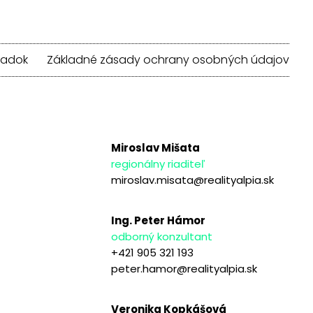
iadok
Základné zásady ochrany osobných údajov
Miroslav Mišata
regionálny riaditeľ
miroslav.misata@realityalpia.sk
Ing. Peter Hámor
odborný konzultant
+421 905 321 193
peter.hamor@realityalpia.sk
Veronika Kopkášová