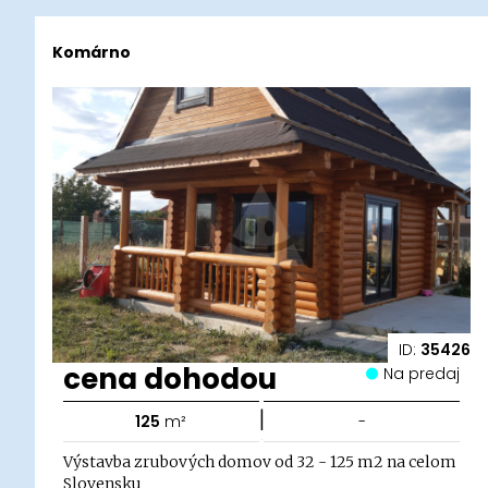
Komárno
ID:
35426
cena dohodou
Na predaj
|
125
m²
-
Výstavba zrubových domov od 32 - 125 m2 na celom
Slovensku