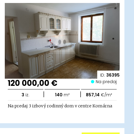
ID:
36395
120 000,00 €
Na predaj
|
|
3
iz.
140
m²
857,14
€/m²
Na predaj 3 izbový rodinný dom v centre Komárna