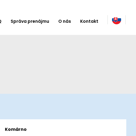
Q
Správa prenájmu
O nás
Kontakt
Komárno