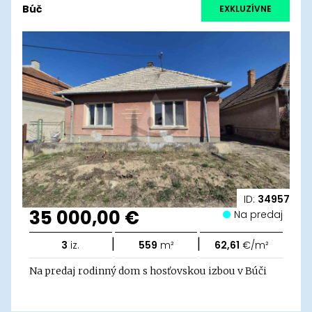
Búč
EXKLUZÍVNE
ID:
34957
35 000,00 €
Na predaj
|
|
3
iz.
559
m²
62,61
€/m²
Na predaj rodinný dom s hosťovskou izbou v Búči