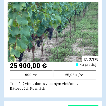
ID:
37175
25 900,00 €
Na predaj
|
999
m²
25,93
€/m²
Tradičný vínny dom s vlastným viničom v
Bátorových Kosihách