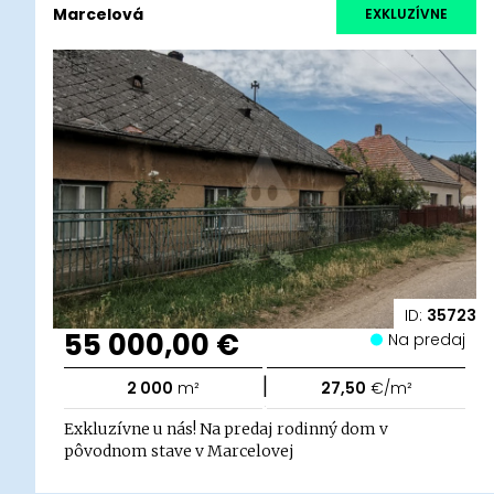
Marcelová
EXKLUZÍVNE
ID:
35723
55 000,00 €
Na predaj
|
2 000
m²
27,50
€/m²
Exkluzívne u nás! Na predaj rodinný dom v
pôvodnom stave v Marcelovej