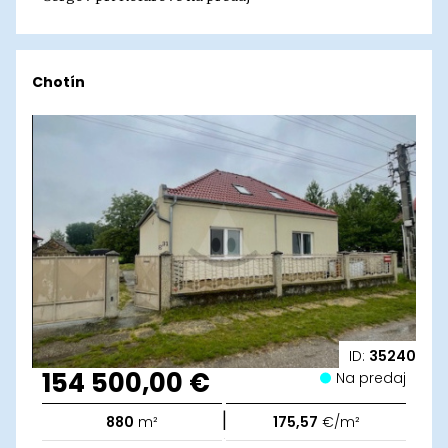
Chotín
ID:
35240
154 500,00 €
Na predaj
|
880
m²
175,57
€/m²