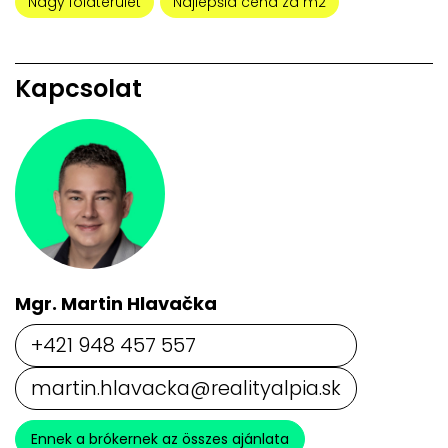
Nagy földterület
Najlepšia cena za m2
Kapcsolat
Mgr. Martin Hlavačka
+421 948 457 557
martin.hlavacka@realityalpia.sk
Ennek a brókernek az összes ajánlata