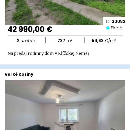
ID:
30082
42 990,00 €
Eladó
|
|
2
szobák
787
m²
54,63
€/m²
Na predaj rodinný dom v Klížskej Nemej
Veľké Kosihy