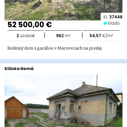
ID:
37448
52 500,00 €
Eladó
|
|
2
szobák
962
m²
54,57
€/m²
Rodinný dom s garážou v Martovciach na predaj
Klížska Nemá