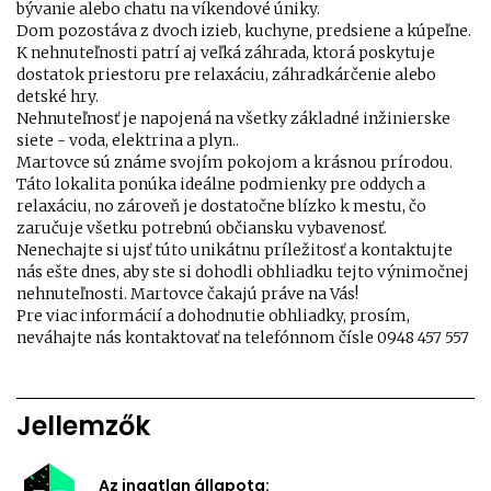
bývanie alebo chatu na víkendové úniky.
Dom pozostáva z dvoch izieb, kuchyne, predsiene a kúpeľne.
K nehnuteľnosti patrí aj veľká záhrada, ktorá poskytuje
dostatok priestoru pre relaxáciu, záhradkárčenie alebo
detské hry.
Nehnuteľnosť je napojená na všetky základné inžinierske
siete - voda, elektrina a plyn..
Martovce sú známe svojím pokojom a krásnou prírodou.
Táto lokalita ponúka ideálne podmienky pre oddych a
relaxáciu, no zároveň je dostatočne blízko k mestu, čo
zaručuje všetku potrebnú občiansku vybavenosť.
Nenechajte si ujsť túto unikátnu príležitosť a kontaktujte
nás ešte dnes, aby ste si dohodli obhliadku tejto výnimočnej
nehnuteľnosti. Martovce čakajú práve na Vás!
Pre viac informácií a dohodnutie obhliadky, prosím,
neváhajte nás kontaktovať na telefónnom čísle 0948 457 557
Jellemzők
Az ingatlan állapota: