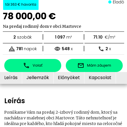
Eladó
tól
363 €
havonta
78 000,00 €
Na predaj rodinný dom v obci Martovce
|
|
2
szobák
1 097
m²
71.10
€/m²
|
|
781
napok
548
x
2
x
Volať
Mám záujem
Leírás
Jellemzők
Előnyöket
Kapcsolat
Leírás
Ponúkame Vám na predaj 2-izbový rodinný dom, ktorý sa
nachádza v malebnej obci Martovce. Táto nehnuteľnosť je
ideálna pre každého, kto hľadá pokojné miesto na celoročné