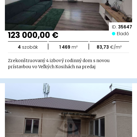
ID:
35647
123 000,00 €
Eladó
|
|
4
szobák
1 469
m²
83,73
€/m²
Zrekonštruovaný 4 izbový rodinný dom s novou
prístavbou vo Veľkých Kosihách na predaj