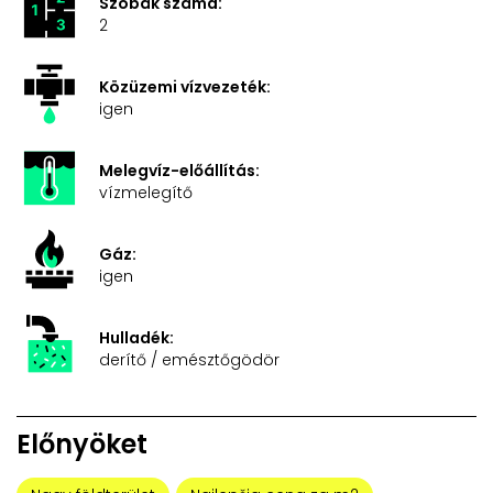
Szobák száma:
2
Közüzemi vízvezeték:
igen
Melegvíz-előállítás:
vízmelegítő
Gáz:
igen
Hulladék:
derítő / emésztőgödör
Előnyöket