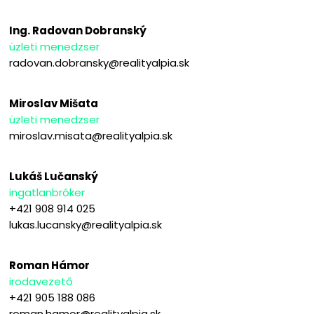
Ing. Radovan Dobranský
üzleti menedzser
radovan.dobransky@realityalpia.sk
Miroslav Mišata
üzleti menedzser
miroslav.misata@realityalpia.sk
Lukáš Lučanský
ingatlanbróker
+421 908 914 025
lukas.lucansky@realityalpia.sk
Roman Hámor
irodavezető
+421 905 188 086
roman.hamor@realityalpia.sk