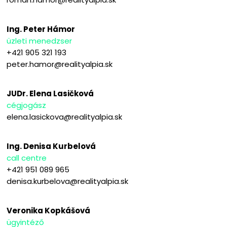
Ing. Peter Hámor
üzleti menedzser
+421 905 321 193
peter.hamor@realityalpia.sk
JUDr. Elena Lasičková
cégjogász
elena.lasickova@realityalpia.sk
Ing. Denisa Kurbelová
call centre
+421 951 089 965
denisa.kurbelova@realityalpia.sk
Veronika Kopkášová
ügyintéző