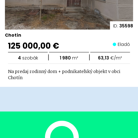
ID:
35598
Chotín
125 000,00 €
Eladó
|
|
4
szobák
1 980
m²
63,13
€/m²
Na predaj rodinný dom + podnikateľský objekt v obci
Chotín