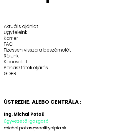
Aktuális ajánlat
Ügyfeleink
Karrier
FAQ
Fizessen vissza a beszámolót
Rólunk
Kapcsolat
Panasztételi eljárás
GDPR
ÚSTREDIE, ALEBO CENTRÁLA :
Ing. Michal Potaš
ügyvezető igazgató
michal.potas@realityalpia.sk