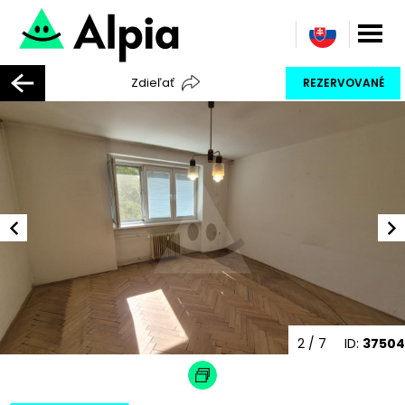
Zdieľať
REZERVOVANÉ
2
/ 7
ID:
37504