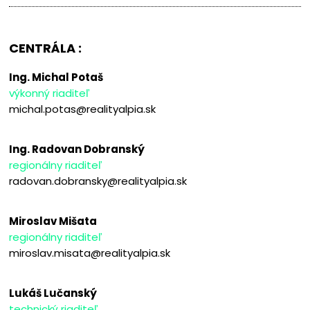
CENTRÁLA :
Ing. Michal Potaš
výkonný riaditeľ
michal.potas@realityalpia.sk
Ing. Radovan Dobranský
regionálny riaditeľ
radovan.dobransky@realityalpia.sk
Miroslav Mišata
regionálny riaditeľ
miroslav.misata@realityalpia.sk
Lukáš Lučanský
technický riaditeľ