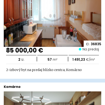
ID:
36835
85 000,00 €
Na predaj
|
|
2
iz.
57
m²
1 491,23
€/m²
2-izbový byt na predaj blízko centra, Komárno
Komárno