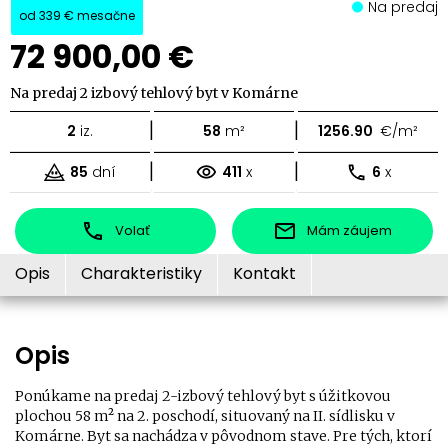
Na predaj
od
339 €
mesačne
72 900,00 €
Na predaj 2 izbový tehlový byt v Komárne
|
|
2
iz.
58
m²
1256.90
€/m²
|
|
85
dní
411
x
6
x
Volať
Mám záujem
Opis
Charakteristiky
Kontakt
Opis
Ponúkame na predaj 2-izbový tehlový byt s úžitkovou
plochou 58 m² na 2. poschodí, situovaný na II. sídlisku v
Komárne. Byt sa nachádza v pôvodnom stave. Pre tých, ktorí