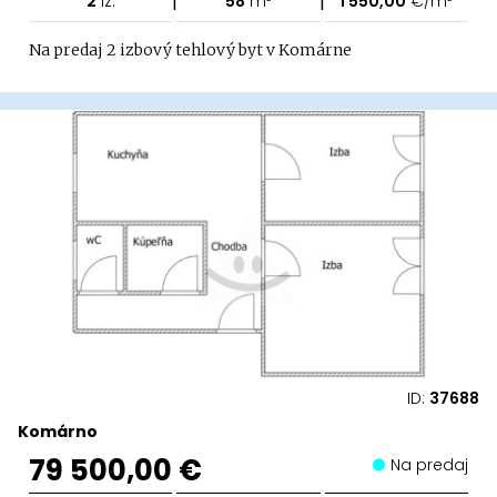
2
iz.
58
m²
1 550,00
€/m²
Na predaj 2 izbový tehlový byt v Komárne
ID:
37688
Komárno
79 500,00 €
Na predaj