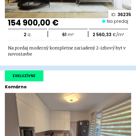
ID:
36235
154 900,00 €
Na predaj
|
|
2
iz.
61
m²
2 560,33
€/m²
Na predaj moderný kompletne zariadený 2-izbový byt v
novostavbe
EXKLUZÍVNE
Komárno