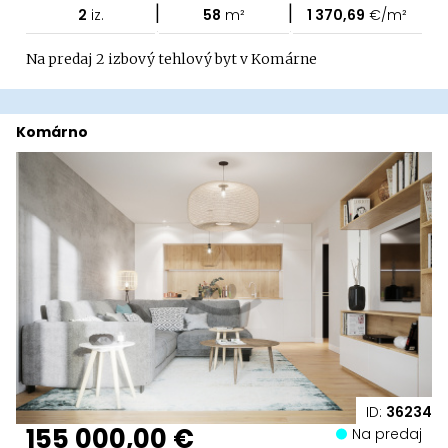
|
|
2
iz.
58
m²
1 370,69
€/m²
Na predaj 2 izbový tehlový byt v Komárne
Komárno
ID:
36234
155 000,00 €
Na predaj