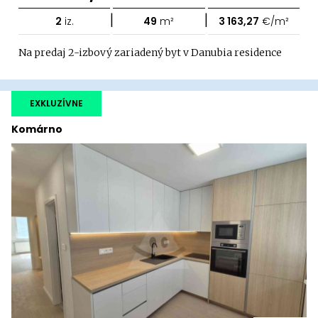
|
|
2
iz.
49
m²
3 163,27
€/m²
Na predaj 2-izbový zariadený byt v Danubia residence
EXKLUZÍVNE
Komárno