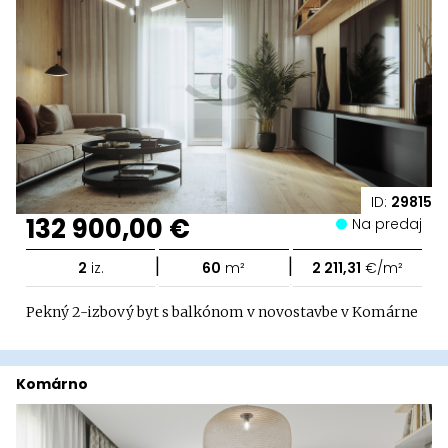
ID:
29815
132 900,00 €
Na predaj
|
|
2
iz.
60
m²
2 211,31
€/m²
Pekný 2-izbový byt s balkónom v novostavbe v Komárne
Komárno