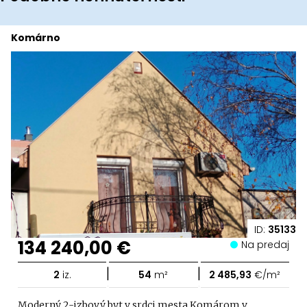
Komárno
ID:
35133
134 240,00 €
Na predaj
|
|
2
iz.
54
m²
2 485,93
€/m²
Moderný 2-izbový byt v srdci mesta Komárom v