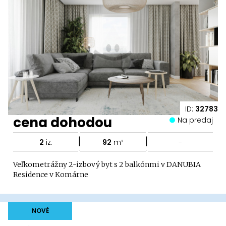
ID:
32783
cena dohodou
Na predaj
|
|
2
iz.
92
m²
-
Veľkometrážny 2-izbový byt s 2 balkónmi v DANUBIA
Residence v Komárne
NOVÉ