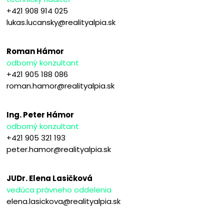
+421 908 914 025
lukas.lucansky@realityalpia.sk
Roman Hámor
odborný konzultant
+421 905 188 086
roman.hamor@realityalpia.sk
Ing. Peter Hámor
odborný konzultant
+421 905 321 193
peter.hamor@realityalpia.sk
JUDr. Elena Lasičková
vedúca právneho oddelenia
elena.lasickova@realityalpia.sk