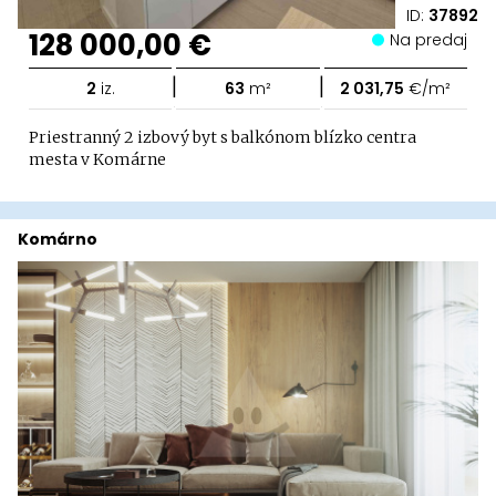
ID:
37892
128 000,00 €
Na predaj
|
|
2
iz.
63
m²
2 031,75
€/m²
Priestranný 2 izbový byt s balkónom blízko centra
mesta v Komárne
Komárno