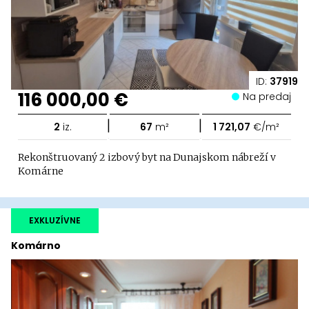
ID:
37919
116 000,00 €
Na predaj
|
|
2
iz.
67
m²
1 721,07
€/m²
Rekonštruovaný 2 izbový byt na Dunajskom nábreží v
Komárne
EXKLUZÍVNE
Komárno