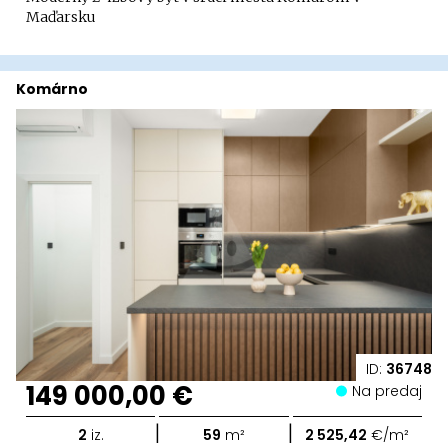
Maďarsku
Komárno
ID:
36748
149 000,00 €
Na predaj
|
|
2
iz.
59
m²
2 525,42
€/m²