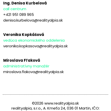
Ing. Denisa Kurbelová
call centrum
+421 951 089 965
denisa.kurbelova@realityalpia.sk
Veronika Kopkášová
vedúca ekonomického oddelenia
veronika.kopkasova@realityalpia.sk
Miroslava Fľaková
administratívny manažér
miroslava.flakova@realityalpia.sk
©2026 www.realityalpia.sk
realityalpia, s.r.o., A. Kmeťa 24, 036 01 Martin, IČO: