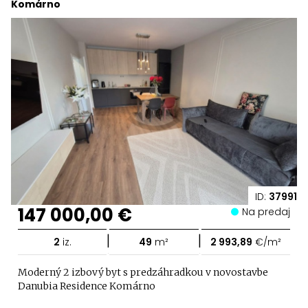
Komárno
ID:
37991
147 000,00 €
Na predaj
|
|
2
iz.
49
m²
2 993,89
€/m²
Moderný 2 izbový byt s predzáhradkou v novostavbe
Danubia Residence Komárno