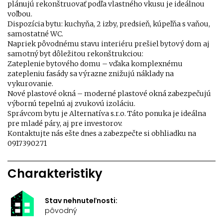
plánujú rekonštruovať podľa vlastného vkusu je ideálnou
voľbou.
Dispozícia bytu: kuchyňa, 2 izby, predsieň, kúpeľňa s vaňou,
samostatné WC.
Napriek pôvodnému stavu interiéru prešiel bytový dom aj
samotný byt dôležitou rekonštrukciou:
Zateplenie bytového domu – vďaka komplexnému
zatepleniu fasády sa výrazne znižujú náklady na
vykurovanie.
Nové plastové okná – moderné plastové okná zabezpečujú
výbornú tepelnú aj zvukovú izoláciu.
Správcom bytu je Alternatíva s.r.o. Táto ponuka je ideálna
pre mladé páry, aj pre investorov.
Kontaktujte nás ešte dnes a zabezpečte si obhliadku na
0917390271
Charakteristiky
Stav nehnuteľnosti:
pôvodný