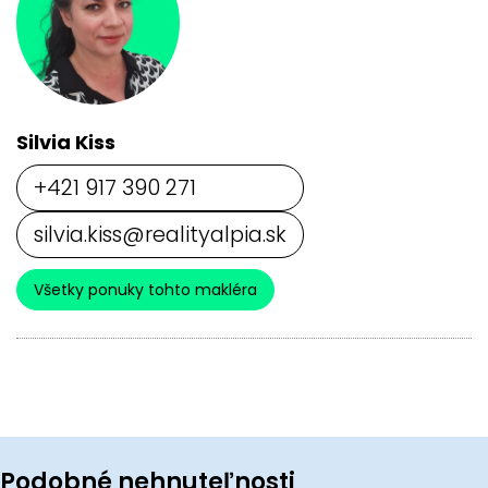
Silvia Kiss
+421 917 390 271
silvia.kiss@realityalpia.sk
Všetky ponuky tohto makléra
Podobné nehnuteľnosti