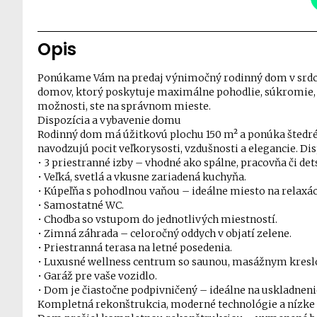
Opis
Ponúkame Vám na predaj výnimočný rodinný dom v srdc
domov, ktorý poskytuje maximálne pohodlie, súkromie, 
možnosti, ste na správnom mieste.
Dispozícia a vybavenie domu
Rodinný dom má úžitkovú plochu 150 m² a ponúka štedré 
navodzujú pocit veľkorysosti, vzdušnosti a elegancie. Dis
• 3 priestranné izby – vhodné ako spálne, pracovňa či det
• Veľká, svetlá a vkusne zariadená kuchyňa.
• Kúpeľňa s pohodlnou vaňou – ideálne miesto na relaxác
• Samostatné WC.
• Chodba so vstupom do jednotlivých miestností.
• Zimná záhrada – celoročný oddych v objatí zelene.
• Priestranná terasa na letné posedenia.
• Luxusné wellness centrum so saunou, masážnym kresl
• Garáž pre vaše vozidlo.
• Dom je čiastočne podpivničený – ideálne na uskladneni
Kompletná rekonštrukcia, moderné technológie a nízke 