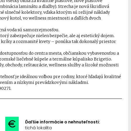
 všetky okná za kvalitné plastové, nové plastové
binácia laminátu a dlažby). Strecha je nová škridlová
né slnečné kolektory, vďaka ktorým sú režijné náklady
ový kotol, vo wellness miestnosti a ďaľších dvoch
obecná voda sú samozrejmosťou.
rý zabezpečuje nielen bezpečie, ale aj estetický dojem.
 kríky a rozmanité kvety – ponúka tak dokonalý priestor
dostupnosťou do centra mesta, občianskou vybavenosťou a
omské liečebné kúpele a termálne kúpalisko Brigetio.
 obchody, reštaurácie, wellness služby a široké možnosti
eľnosť je ideálnou voľbou pre rodiny, ktoré hľadajú kvalitné
avením a nízkymi prevádzkovými nákladmi.
90271.
Ďaľšie informácie o nehnuteľnosti:
tichá lokalita