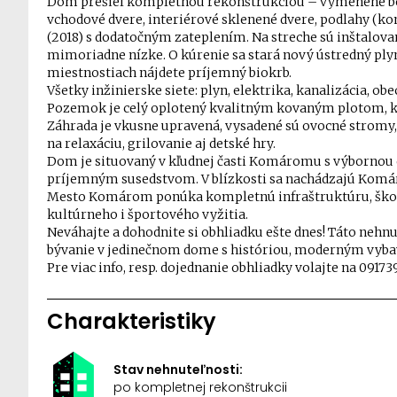
Dom prešiel kompletnou rekonštrukciou – vymenené boli
vchodové dvere, interiérové sklenené dvere, podlahy (kom
(2018) s dodatočným zateplením. Na streche sú inštalova
mimoriadne nízke. O kúrenie sa stará nový ústredný plyn
miestnostiach nájdete príjemný biokrb.
Všetky inžinierske siete: plyn, elektrika, kanalizácia, 
Pozemok je celý oplotený kvalitným kovaným plotom, kto
Záhrada je vkusne upravená, vysadené sú ovocné stromy,
na relaxáciu, grilovanie aj detské hry.
Dom je situovaný v kľudnej časti Komáromu s výbornou 
príjemným susedstvom. V blízkosti sa nachádzajú Komár
Mesto Komárom ponúka kompletnú infraštruktúru, školy,
kultúrneho i športového vyžitia.
Neváhajte a dohodnite si obhliadku ešte dnes! Táto nehnut
bývanie v jedinečnom dome s históriou, moderným vyb
Pre viac info, resp. dojednanie obhliadky volajte na 09173
Charakteristiky
Stav nehnuteľnosti:
po kompletnej rekonštrukcii