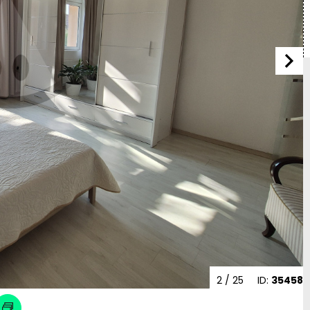
2
/ 25
ID:
35458