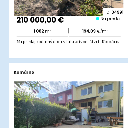
ID:
34991
210 000,00 €
Na predaj
|
1 082
m²
194,09
€/m²
Na predaj rodinný dom v lukratívnej štvrti Komárna
Komárno