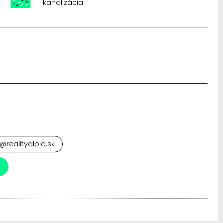
kanalizácia
ss@realityalpia.sk
a