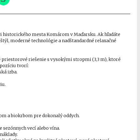
i historického mesta Komárom v Maďarsku. Ak hľadáte
štýl, moderné technológie a nadštandardné relaxačné
priestorové riešenie s vysokými stropmi (3,3 m), ktoré
pozíciu tvorí:
ská izba.
iu.
om a biokrbom pre dokonalý oddych.
e sezónnych vecí alebo vína.
náklady.