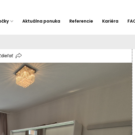
očky
Aktuálna ponuka
Referencie
Kariéra
FA
Zdieľať