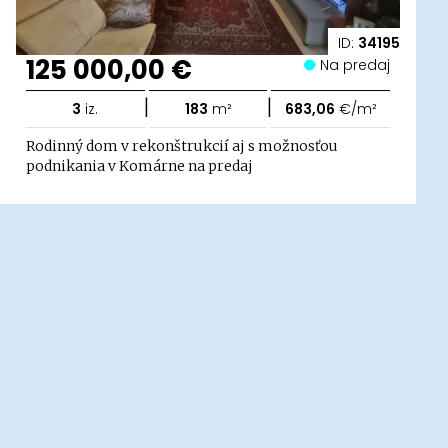
ID:
34195
125 000,00 €
Na predaj
|
|
3
iz.
183
m²
683,06
€/m²
Rodinný dom v rekonštrukcií aj s možnosťou
podnikania v Komárne na predaj