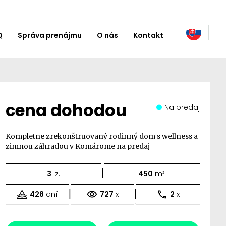
Q
Správa prenájmu
O nás
Kontakt
cena dohodou
Na predaj
Kompletne zrekonštruovaný rodinný dom s wellness a
zimnou záhradou v Komárome na predaj
|
3
iz.
450
m²
|
|
428
dní
727
x
2
x