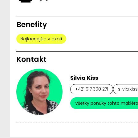
Benefity
Najlacnejšia v okolí
Kontakt
Silvia Kiss
+421 917 390 271
silvia.ki
Všetky ponuky tohto maklér