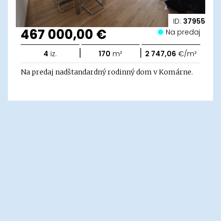
ID:
37955
467 000,00 €
Na predaj
|
|
4
iz.
170
m²
2 747,06
€/m²
Na predaj nadštandardný rodinný dom v Komárne.