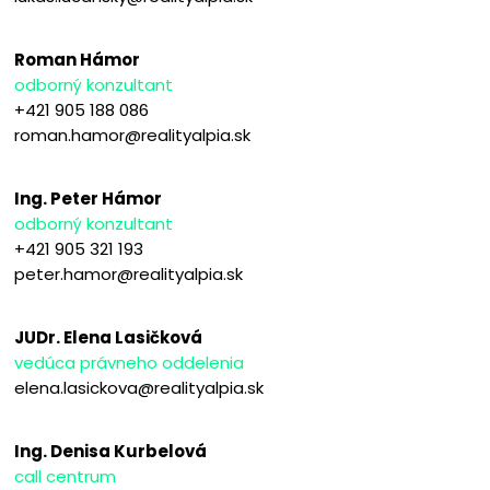
Roman Hámor
odborný konzultant
+421 905 188 086
roman.hamor@realityalpia.sk
Ing. Peter Hámor
odborný konzultant
+421 905 321 193
peter.hamor@realityalpia.sk
JUDr. Elena Lasičková
vedúca právneho oddelenia
elena.lasickova@realityalpia.sk
Ing. Denisa Kurbelová
call centrum