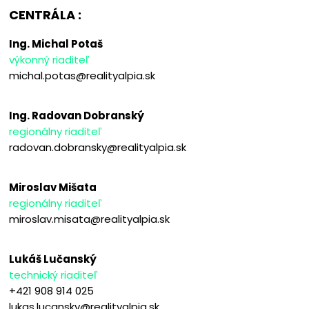
CENTRÁLA :
Ing. Michal Potaš
výkonný riaditeľ
michal.potas@realityalpia.sk
Ing. Radovan Dobranský
regionálny riaditeľ
radovan.dobransky@realityalpia.sk
Miroslav Mišata
regionálny riaditeľ
miroslav.misata@realityalpia.sk
Lukáš Lučanský
technický riaditeľ
+421 908 914 025
lukas.lucansky@realityalpia.sk