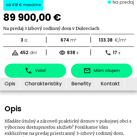
Na predaj
od
418 €
mesačne
89 900,00 €
Na predaj 3 izbový rodinný dom v Dulovciach
|
|
3
iz.
674
m²
133.38
€/m²
|
|
452
dní
838
x
17
x
Volať
Mám záujem
Opis
Charakteristiky
Benefity
Kontakt
Opis
Hľadáte útulný a zároveň praktický domov v pokojnej obci s
výbornou dostupnosťou služieb? Ponúkame Vám
exkluzívne na predaj priestranný 3-izbový rodinný dom,