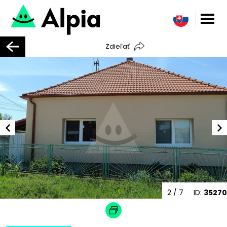
Zdieľať
2
/ 7
ID:
35270