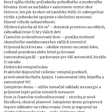
ktorý spĺňa všetky požiadavky pohodlného a moderného
bývania. Dom sa nachádza v samotnom centre obce
Dulovce, len pár krokov od zastávky MHD, čo zabezpečuje
rýchle a jednoduché spojenie s okolitými mestami.
Hlavné výhody nehnuteľnosti:
Úžitková plocha až 674 m² – dostatok priestoru na oddych,
záhradkárčenie či hry Vašich detí
Čiastočne zrekonštruovaný dom – ponúka možnosť
okamžitého nasťahovania bez väčších investícií
Príjemná krytá terasa – ideálne miesto na rannú kávu,
rodinné posedenia alebo letné grilovanie
Samostatná garáž – parkovanie pre Váš automobil, bicykle
či náradie
Elektrická vstupná brána
Praktické dispozičné riešenie: vstupná predsieň,
priestranná kuchyňa, špajza, 3 samostatné izby, kúpeľňa a
samostatné WC
Zateplenie domu – nižšie mesačné náklady na energie a
príjemné teplo počas zimných mesiacov
Dom je čiastočne zrekonštruovaný – strecha je nová
škridlová, okná sú plastové. Zateplenie domu prispieva k
úspore nákladov na vykurovanie. Dom je napojený na