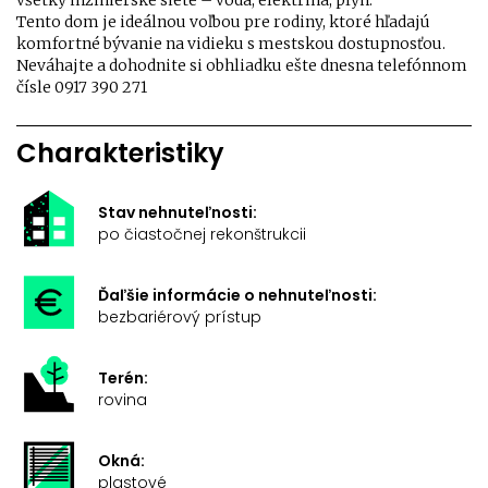
všetky inžinierske siete – voda, elektrina, plyn.
Tento dom je ideálnou voľbou pre rodiny, ktoré hľadajú
komfortné bývanie na vidieku s mestskou dostupnosťou.
Neváhajte a dohodnite si obhliadku ešte dnesna telefónnom
čísle 0917 390 271
Charakteristiky
Stav nehnuteľnosti:
po čiastočnej rekonštrukcii
Ďaľšie informácie o nehnuteľnosti:
bezbariérový prístup
Terén:
rovina
Okná:
plastové