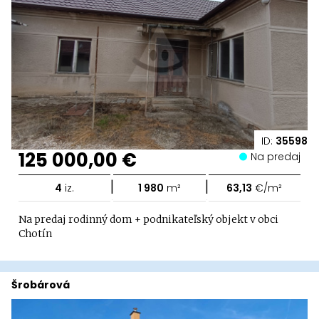
ID:
35598
125 000,00 €
Na predaj
|
|
4
iz.
1 980
m²
63,13
€/m²
Na predaj rodinný dom + podnikateľský objekt v obci
Chotín
Šrobárová