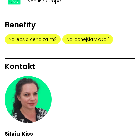
septik / žumpa
Benefity
Najlepšia cena za m2
Najlacnejšia v okolí
Kontakt
Silvia Kiss