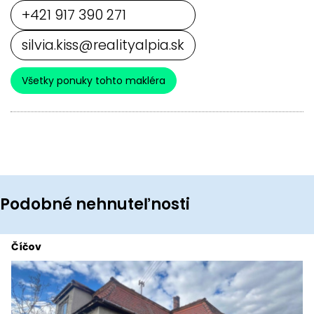
+421 917 390 271
silvia.kiss@realityalpia.sk
Všetky ponuky tohto makléra
Podobné nehnuteľnosti
Číčov