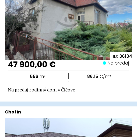
ID:
36134
47 900,00 €
Na predaj
|
556
m²
86,15
€/m²
Na predaj rodinný dom v Číčove
Chotín