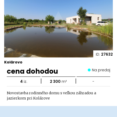
ID:
27632
Kolárovo
cena dohodou
Na predaj
|
|
4
iz.
2 300
m²
-
Novostavba rodinného domu s veľkou záhradou a
jazierkom pri Kolárove