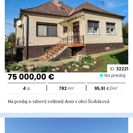
ID:
32221
75 000,00 €
Na predaj
|
|
4
iz.
782
m²
95,91
€/m²
Na predaj 4-izbový rodinný dom v obci Šrobárová