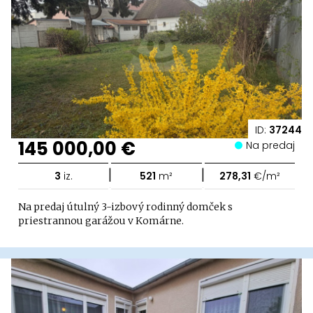
ID:
37244
145 000,00 €
Na predaj
|
|
3
iz.
521
m²
278,31
€/m²
Na predaj útulný 3-izbový rodinný domček s
priestrannou garážou v Komárne.