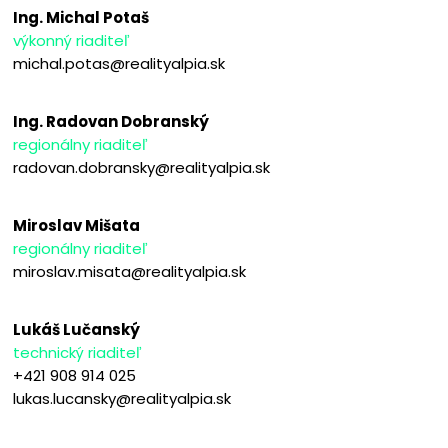
Ing. Michal Potaš
výkonný riaditeľ
michal.potas@realityalpia.sk
Ing. Radovan Dobranský
regionálny riaditeľ
radovan.dobransky@realityalpia.sk
Miroslav Mišata
regionálny riaditeľ
miroslav.misata@realityalpia.sk
Lukáš Lučanský
technický riaditeľ
+421 908 914 025
lukas.lucansky@realityalpia.sk