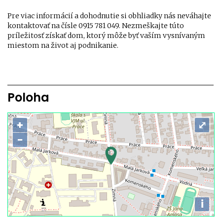
Pre viac informácií a dohodnutie si obhliadky nás neváhajte
kontaktovať na čísle 0915 781 049. Nezmeškajte túto
príležitosť získať dom, ktorý môže byť vaším vysnívaným
miestom na život aj podnikanie.
Poloha
+
⤢
−
i