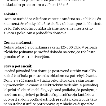
- Vedľa domu je priestor na parkovanie s bránou a
ukladacím priestorom o veľkosti 38 m²
Lokalita:
Dom sa nachádza v širšom centre Komárna na V.sídlisku, čo
znamená, že všetky dôležité služby sú dostupné do 10 minút
pešo. Táto poloha ponúka ideálne spojenie mestského
života s pokojom a pohodlím domova.
Cena a možnosti:
Nehnuteľnosť je ponúkaná za cenu 125 000 EUR. V prípade
rýchleho jednania je možná dohoda na cene, čo robí túto
ponuku ešte atraktívnejšou.
Stav a potenciál:
Predná pôvodná časť domu je postavená z tehly, zatiaľ čo
zadná časť bola pristavaná s ohľadom na potreby bývania.
Dom je v súčasnosti v štádiu rekonštrukcie, s čiastočne
vymenenými oknami a elektrickým vedením. V pôvodnej
kúpeľni sú obité kachličky, vybraná podlaha, čo poskytuje
novému majiteľovi príležitosť uplatniť svoju fantáziu a
dotvoriť si dom podľa vlastných predstáv, ktorú bude táto
nehnuteľnosť určite potrebovať, aj z hladiska dispozície.