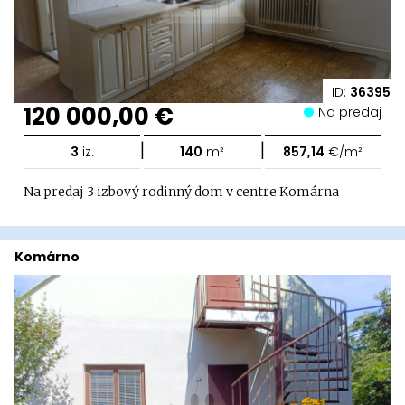
ID:
36395
120 000,00 €
Na predaj
|
|
3
iz.
140
m²
857,14
€/m²
Na predaj 3 izbový rodinný dom v centre Komárna
Komárno