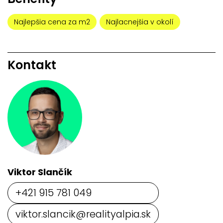
Najlepšia cena za m2
Najlacnejšia v okolí
Kontakt
Viktor Slančík
+421 915 781 049
viktor.slancik@realityalpia.sk