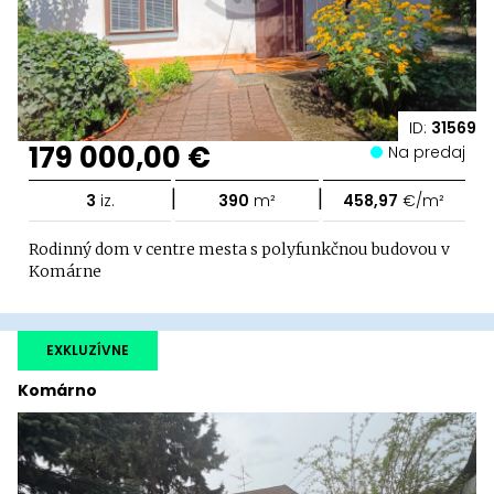
ID:
31569
179 000,00 €
Na predaj
|
|
3
iz.
390
m²
458,97
€/m²
Rodinný dom v centre mesta s polyfunkčnou budovou v
Komárne
EXKLUZÍVNE
Komárno