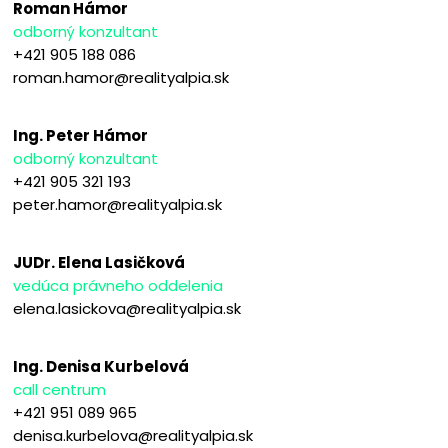
Roman Hámor
odborný konzultant
+421 905 188 086
roman.hamor@realityalpia.sk
Ing. Peter Hámor
odborný konzultant
+421 905 321 193
peter.hamor@realityalpia.sk
JUDr. Elena Lasičková
vedúca právneho oddelenia
elena.lasickova@realityalpia.sk
Ing. Denisa Kurbelová
call centrum
+421 951 089 965
denisa.kurbelova@realityalpia.sk