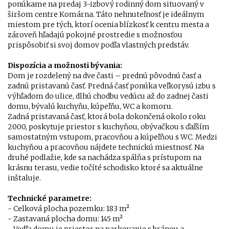
ponúkame na predaj 3-izbový rodinný dom situovaný v
širšom centre Komárna. Táto nehnuteľnosť je ideálnym
miestom pre tých, ktorí ocenia blízkosť k centru mesta a
zároveň hľadajú pokojné prostredie s možnosťou
prispôsobiť si svoj domov podľa vlastných predstáv.
Dispozícia a možnosti bývania:
Dom je rozdelený na dve časti – prednú pôvodnú časť a
zadnú pristavanú časť. Predná časť ponúka veľkorysú izbu s
výhľadom do ulice, dlhú chodbu vedúcu až do zadnej časti
domu, bývalú kuchyňu, kúpeľňu, WC a komoru.
Zadná pristavaná časť, ktorá bola dokončená okolo roku
2000, poskytuje priestor s kuchyňou, obývačkou s ďaľším
samostatným vstupom, pracovňou a kúpeľňou s WC. Medzi
kuchyňou a pracovňou nájdete technickú miestnosť. Na
druhé podlažie, kde sa nachádza spálňa s prístupom na
krásnu terasu, vedie točíté schodisko ktoré sa aktuálne
inštaluje.
Technické parametre:
- Celková plocha pozemku: 183 m²
- Zastavaná plocha domu: 145 m²