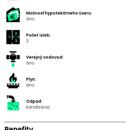
Možnosť hypotekárneho úveru:
áno
Počet izieb:
3
Verejný vodovod:
áno
Plyn:
áno
Odpad:
kanalizácia
Benefity