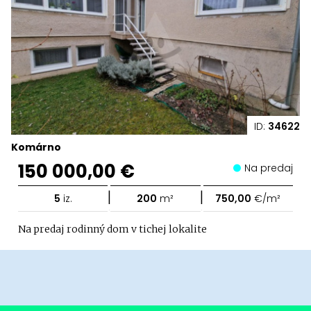
ID:
34622
Komárno
150 000,00 €
Na predaj
|
|
5
iz.
200
m²
750,00
€/m²
Na predaj rodinný dom v tichej lokalite