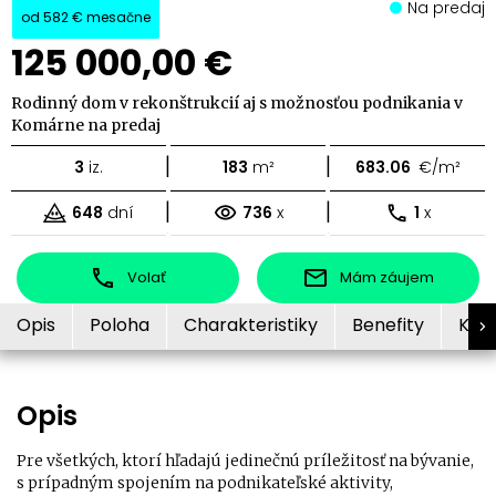
Na predaj
od
582 €
mesačne
125 000,00 €
Rodinný dom v rekonštrukcií aj s možnosťou podnikania v
Komárne na predaj
|
|
3
iz.
183
m²
683.06
€/m²
|
|
648
dní
736
x
1
x
Volať
Mám záujem
Opis
Poloha
Charakteristiky
Benefity
Kon
Opis
Pre všetkých, ktorí hľadajú jedinečnú príležitosť na bývanie,
s prípadným spojením na podnikateľské aktivity,