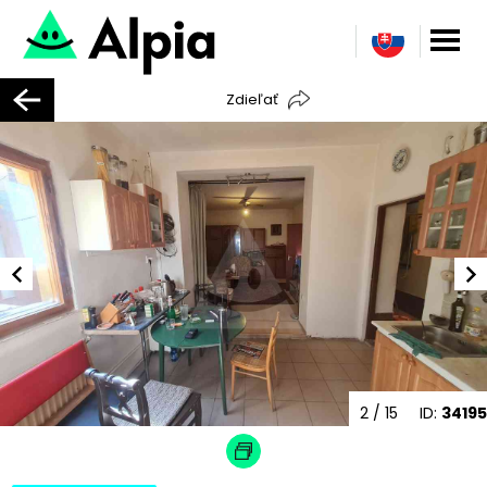
Zdieľať
2
/ 15
ID:
34195