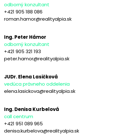
odborný konzultant
+421 905 188 086
roman.hamor@realityalpia.sk
Ing. Peter Hámor
odborný konzultant
+421 905 321 193
peter.hamor@realityalpia.sk
JUDr. Elena Lasičková
vedúca právneho oddelenia
elena.lasickova@realityalpia.sk
Ing. Denisa Kurbelová
call centrum
+421 951 089 965
denisa.kurbelova@realityalpia.sk