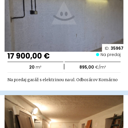
ID:
35967
17 900,00 €
Na predaj
|
20
m²
895,00
€/m²
Na predaj garáž s elektrinou na ul. Odborárov Komárno