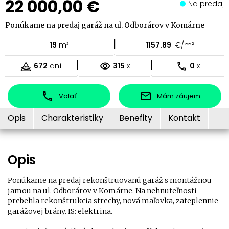
22 000,00 €
Na predaj
Ponúkame na predaj garáž na ul. Odborárov v Komárne
|
19
m²
1157.89
€/m²
|
|
672
dní
315
x
0
x
Volať
Mám záujem
Opis
Charakteristiky
Benefity
Kontakt
Opis
Ponúkame na predaj rekonštruovanú garáž s montážnou
jamou na ul. Odborárov v Komárne. Na nehnuteľnosti
prebehla rekonštrukcia strechy, nová maľovka, zateplennie
garážovej brány. IS: elektrina.