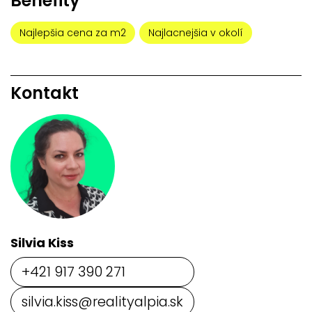
Benefity
Najlepšia cena za m2
Najlacnejšia v okolí
Kontakt
Silvia Kiss
+421 917 390 271
silvia.kiss@realityalpia.sk