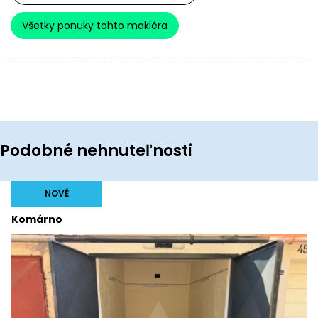
Všetky ponuky tohto makléra
Podobné nehnuteľnosti
NOVÉ
Komárno