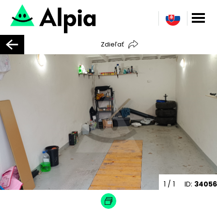
Zdieľať
1
/ 1
ID:
34056