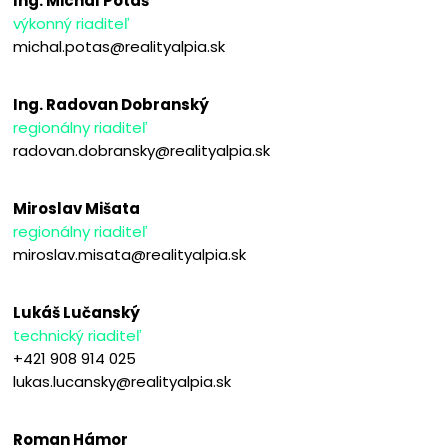
Ing. Michal Potaš
výkonný riaditeľ
michal.potas@realityalpia.sk
Ing. Radovan Dobranský
regionálny riaditeľ
radovan.dobransky@realityalpia.sk
Miroslav Mišata
regionálny riaditeľ
miroslav.misata@realityalpia.sk
Lukáš Lučanský
technický riaditeľ
+421 908 914 025
lukas.lucansky@realityalpia.sk
Roman Hámor