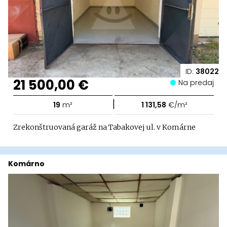
ID:
38022
21 500,00 €
Na predaj
|
19
m²
1 131,58
€/m²
Zrekonštruovaná garáž na Tabakovej ul. v Komárne
Komárno