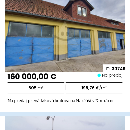
ID:
30749
160 000,00 €
Na predaj
|
805
m²
198,76
€/m²
Na predaj prevádzková budova na Harčáši v Komárne