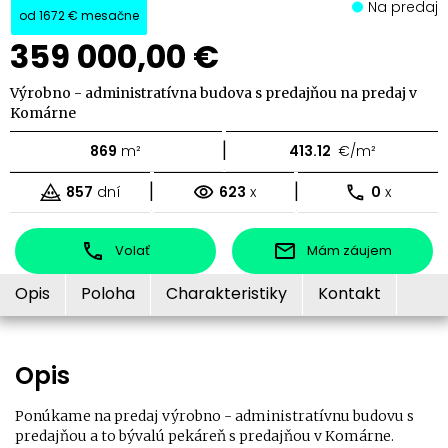
Na predaj
od
1672 €
mesačne
359 000,00 €
Výrobno - administratívna budova s predajňou na predaj v
Komárne
|
869
m²
413.12
€/m²
|
|
857
dní
623
x
0
x
Volať
Mám záujem
Opis
Poloha
Charakteristiky
Kontakt
Opis
Ponúkame na predaj výrobno - administratívnu budovu s
predajňou a to bývalú pekáreň s predajňou v Komárne.