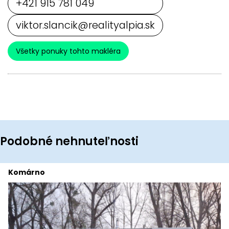
+421 915 781 049
viktor.slancik@realityalpia.sk
Všetky ponuky tohto makléra
Podobné nehnuteľnosti
Komárno