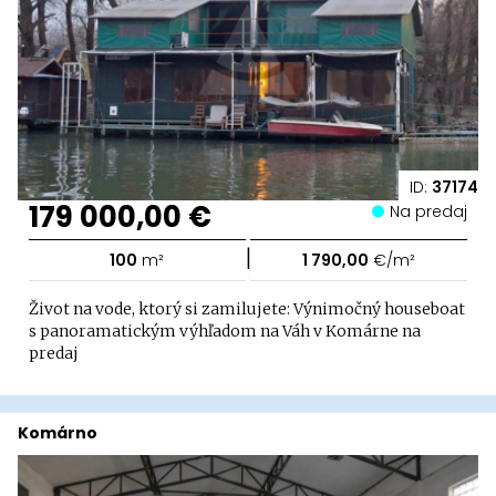
ID:
37174
179 000,00 €
Na predaj
|
100
m²
1 790,00
€/m²
Život na vode, ktorý si zamilujete: Výnimočný houseboat
s panoramatickým výhľadom na Váh v Komárne na
predaj
Komárno