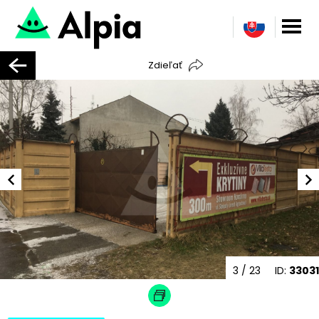
Zdieľať
3
/ 23
ID:
33031