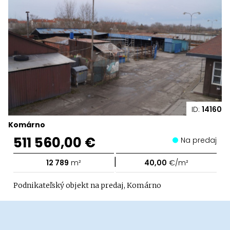
ID:
14160
Komárno
511 560,00 €
Na predaj
|
12 789
m²
40,00
€/m²
Podnikateľský objekt na predaj, Komárno