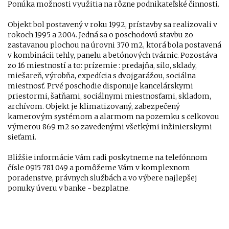
Ponúka možnosti využitia na rôzne podnikateľské činnosti.
Objekt bol postavený v roku 1992, prístavby sa realizovali v
rokoch 1995 a 2004. Jedná sa o poschodovú stavbu zo
zastavanou plochou na úrovni 370 m2, ktorá bola postavená
v kombinácii tehly, panelu a betónových tvárnic. Pozostáva
zo 16 miestností a to: prízemie : predajňa, silo, sklady,
miešareň, výrobňa, expedícia s dvojgarážou, sociálna
miestnosť. Prvé poschodie disponuje kancelárskymi
priestormi, šatňami, sociálnymi miestnosťami, skladom,
archívom. Objekt je klimatizovaný, zabezpečený
kamerovým systémom a alarmom na pozemku s celkovou
výmerou 869 m2 so zavedenými všetkými inžinierskymi
sieťami.
Bližšie informácie Vám radi poskytneme na telefónnom
čísle 0915 781 049 a pomôžeme Vám v komplexnom
poradenstve, právnych službách a vo výbere najlepšej
ponuky úveru v banke - bezplatne.