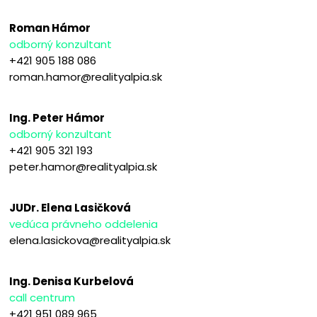
Roman Hámor
odborný konzultant
+421 905 188 086
roman.hamor@realityalpia.sk
Ing. Peter Hámor
odborný konzultant
+421 905 321 193
peter.hamor@realityalpia.sk
JUDr. Elena Lasičková
vedúca právneho oddelenia
elena.lasickova@realityalpia.sk
Ing. Denisa Kurbelová
call centrum
+421 951 089 965