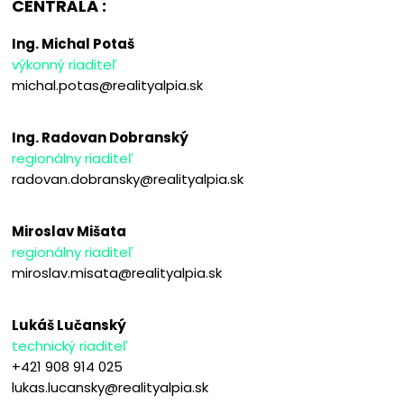
CENTRÁLA :
Ing. Michal Potaš
výkonný riaditeľ
michal.potas@realityalpia.sk
Ing. Radovan Dobranský
regionálny riaditeľ
radovan.dobransky@realityalpia.sk
Miroslav Mišata
regionálny riaditeľ
miroslav.misata@realityalpia.sk
Lukáš Lučanský
technický riaditeľ
+421 908 914 025
lukas.lucansky@realityalpia.sk