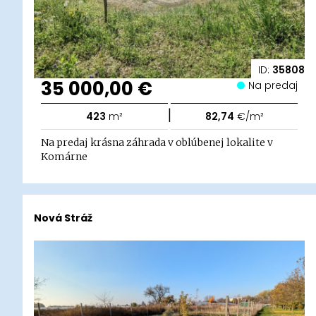
ID:
35808
35 000,00 €
Na predaj
|
423
m²
82,74
€/m²
Na predaj krásna záhrada v oblúbenej lokalite v
Komárne
Nová Stráž