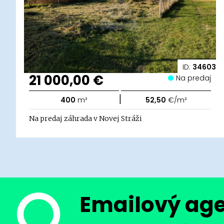
ID:
34603
21 000,00 €
Na predaj
|
400
m²
52,50
€/m²
Na predaj záhrada v Novej Stráži
Emailový ag