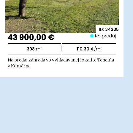
ID:
34235
43 900,00 €
Na predaj
|
398
m²
110,30
€/m²
Na predaj záhrada vo vyhľadávanej lokalite Tehelňa
v Komárne