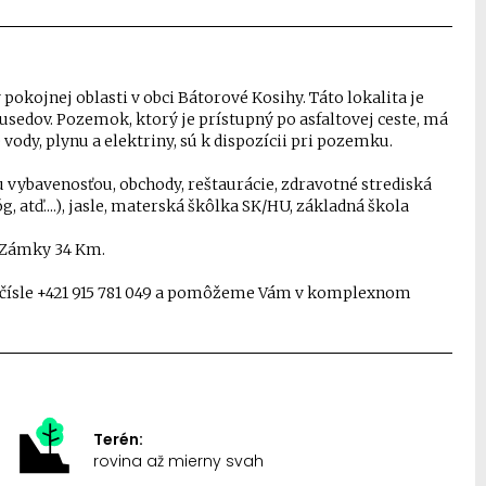
okojnej oblasti v obci Bátorové Kosihy. Táto lokalita je
susedov. Pozemok, ktorý je prístupný po asfaltovej ceste, má
 vody, plynu a elektriny, sú k dispozícii pri pozemku.
vybavenosťou, obchody, reštaurácie, zdravotné strediská
g, atď....), jasle, materská škôlka SK/HU, základná škola
 Zámky 34 Km.
 čísle +421 915 781 049 a pomôžeme Vám v komplexnom
Terén:
rovina až mierny svah