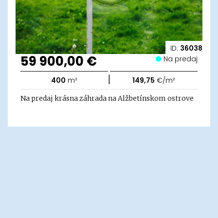
ID:
36038
59 900,00 €
Na predaj
|
400
m²
149,75
€/m²
Na predaj krásna záhrada na Alžbetínskom ostrove