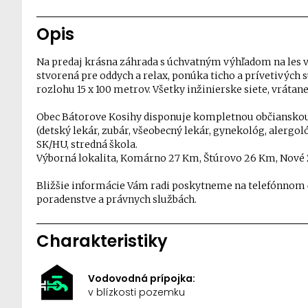
Opis
Na predaj krásna záhrada s úchvatným výhľadom na les v p
stvorená pre oddych a relax, ponúka ticho a prívetivých 
rozlohu 15 x 100 metrov. Všetky inžinierske siete, vrátane
Obec Bátorove Kosihy disponuje kompletnou občianskou 
(detský lekár, zubár, všeobecný lekár, gynekológ, alergoló
SK/HU, stredná škola.
Výborná lokalita, Komárno 27 Km, Štúrovo 26 Km, Nové
Bližšie informácie Vám radi poskytneme na telefónnom
poradenstve a právnych službách.
Charakteristiky
Vodovodná prípojka:
v blízkosti pozemku