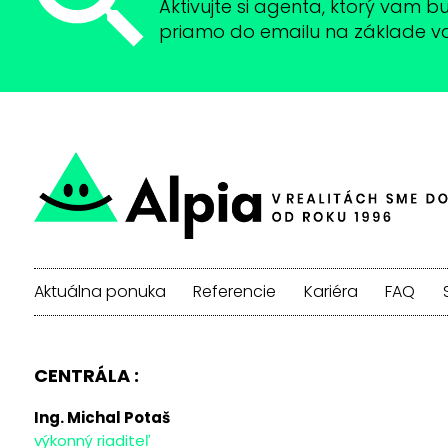
Aktivujte si agenta, ktorý vam 
priamo do emailu na základe vaši
Aktuálna ponuka
Referencie
Kariéra
FAQ
CENTRÁLA :
Ing. Michal Potaš
výkonný riaditeľ