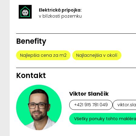
Elektrická prípojka:
v blízkosti pozemku
Benefity
Najlepšia cena za m2
Najlacnejšia v okolí
Kontakt
Viktor Slančík
+421 915 781 049
viktor.sl
Všetky ponuky tohto maklér