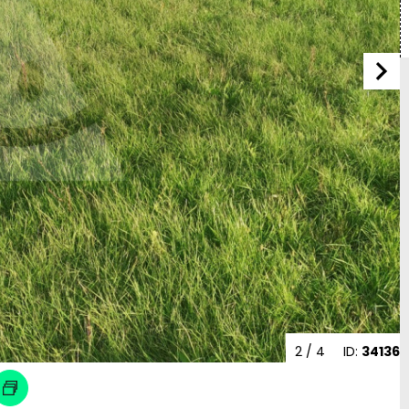
2
/ 4
ID:
34136