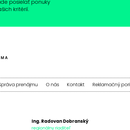
bude posielať ponuky
ch kritérií.
Správa prenájmu
O nás
Kontakt
Reklamačný por
Ing. Radovan Dobranský
regionálny riaditeľ