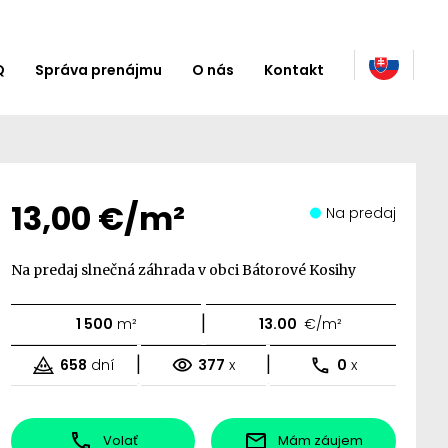
Q
Správa prenájmu
O nás
Kontakt
13,00 €/m²
Na predaj
Na predaj slnečná záhrada v obci Bátorové Kosihy
|
1 500
m²
13.00
€/m²
|
|
658
dní
377
x
0
x
Volať
Mám záujem