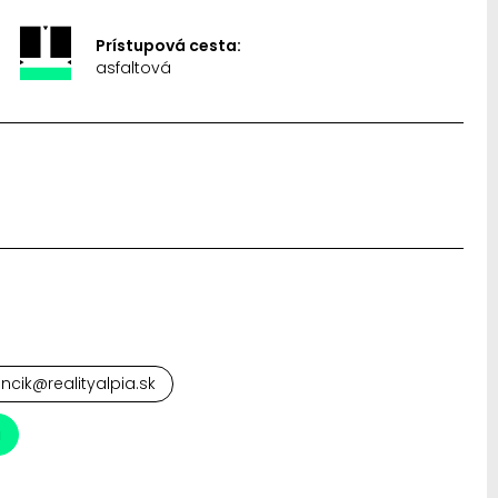
Prístupová cesta:
asfaltová
ancik@realityalpia.sk
a