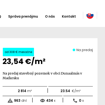
Q
Správa prenájmu
O nás
Kontakt
Na predaj
od
308 €
mesačne
23,54 €/m²
Na predaj stavebný pozemok v obci Dunaalmás v
Maďarsku
|
2 814
m²
23.54
€/m²
|
|
963
dní
434
x
0
x