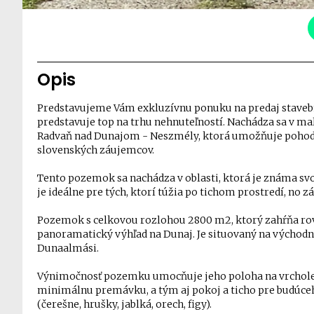
Opis
Predstavujeme Vám exkluzívnu ponuku na predaj staveb
predstavuje top na trhu nehnuteľností. Nachádza sa v m
Radvaň nad Dunajom - Neszmély, ktorá umožňuje pohodln
slovenských záujemcov.
Tento pozemok sa nachádza v oblasti, ktorá je známa s
je ideálne pre tých, ktorí túžia po tichom prostredí, no 
Pozemok s celkovou rozlohou 2800 m2, ktorý zahŕňa rov
panoramatický výhľad na Dunaj. Je situovaný na východ
Dunaalmási.
Výnimočnosť pozemku umocňuje jeho poloha na vrchole 
minimálnu premávku, a tým aj pokoj a ticho pre budúce
(čerešne, hrušky, jablká, orech, figy).