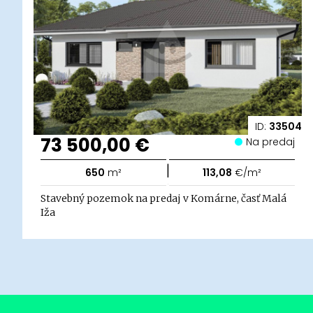
ID:
33504
73 500,00 €
Na predaj
|
650
m²
113,08
€/m²
Stavebný pozemok na predaj v Komárne, časť Malá
Iža