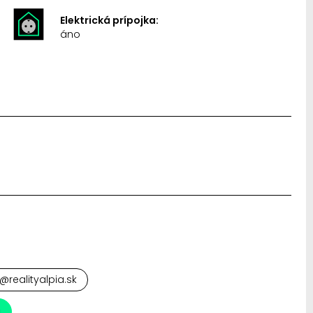
Elektrická prípojka:
áno
ss@realityalpia.sk
a