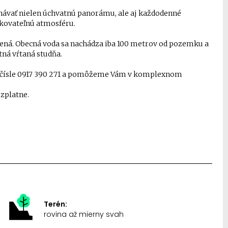
ávať nielen úchvatnú panorámu, ale aj každodenné
kovateľnú atmosféru.
edená. Obecná voda sa nachádza iba 100 metrov od pozemku a
tná vŕtaná studňa.
m čísle 0917 390 271 a pomôžeme Vám v komplexnom
ezplatne.
Terén:
rovina až mierny svah