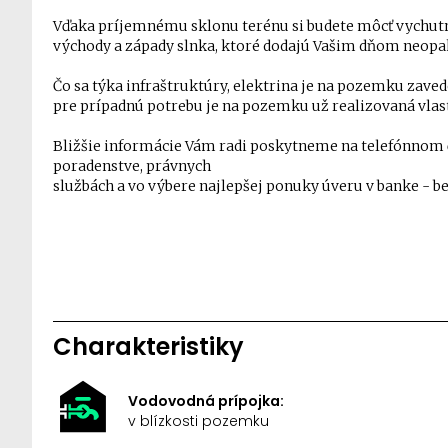
Vďaka príjemnému sklonu terénu si budete môcť vychutn
východy a západy slnka, ktoré dodajú Vašim dňom neopa
Čo sa týka infraštruktúry, elektrina je na pozemku zav
pre prípadnú potrebu je na pozemku už realizovaná vlas
Bližšie informácie Vám radi poskytneme na telefónno
poradenstve, právnych
službách a vo výbere najlepšej ponuky úveru v banke - b
Charakteristiky
Vodovodná prípojka:
v blízkosti pozemku