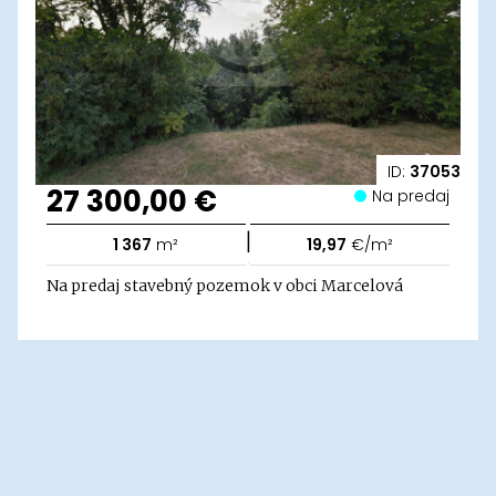
ID:
37053
27 300,00 €
Na predaj
|
1 367
m²
19,97
€/m²
Na predaj stavebný pozemok v obci Marcelová