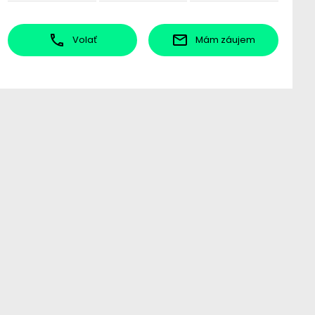
Volať
Mám záujem