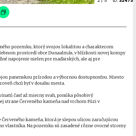
2
/ 5
ID:
32473
ného pozemku, ktorý svojou lokalitou a charakterom
alebnom prostredí obce Dunaalmás, v blízkosti novej kompy
é napojenie nielen pre maďarských, ale aj pre
vojou panenskou prírodou a výbornou dostupnosťou. Miesto
zároveň chcú byť v dosahu mesta.
inatú časť až mierny svah, ponúka pôsobivý
nej strane Červeného kameňa nad vrchom Füzi v
Červeného kameňa, ktorá je slepou ulicou zaručujúcou
ho vlastníka. Na pozemku sú zasadené rôzne ovocné stromy