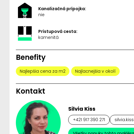
Kanalizačná prípojka:
nie
Prístupová cesta:
kamenitá
Benefity
Najlepšia cena za m2
Najlacnejšia v okolí
Kontakt
Silvia Kiss
+421 917 390 271
silvia.ki
Všetky ponuky tohto maklér