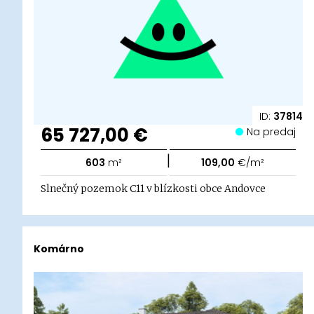
ID:
37814
65 727,00 €
Na predaj
|
603
m²
109,00
€/m²
Slnečný pozemok C11 v blízkosti obce Andovce
Komárno