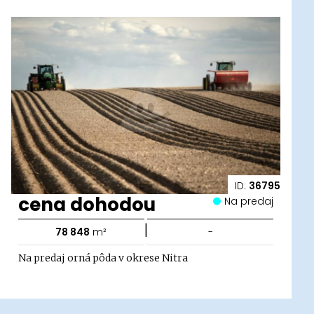
ID:
36795
cena dohodou
Na predaj
|
78 848
m²
-
Na predaj orná pôda v okrese Nitra