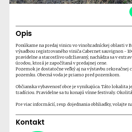
Opis
Ponúkame na predaj vinicu vo vinohradníckej oblasti v
výsadbou registrovaného viniča Cabernet sauvignon - 10
pravidelne a starostlivo udržiavaný, nachádza sa v extrav
úrodou, ktorá je započítaná v predajnej cene.
Pozemok je dostatočne veľký aj na výstavbu rekreačnej c
pozemku. Obecná voda je priamo pred pozemkom.
Občianska vybavenosť obce je vynikajúca. Táto lokalita j
tradíciou. Pravidelne sa tu konajú vínne festivaly. Okoli
Pre viac informácií, resp. dojednania obhliadky, volajte n
Kontakt