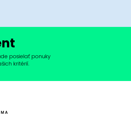
ent
bude posielať ponuky
ch kritérií.