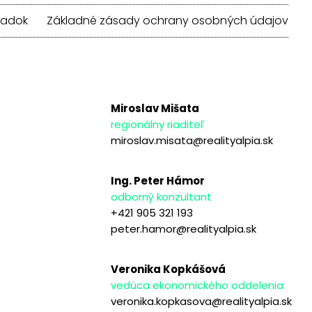
iadok
Základné zásady ochrany osobných údajov
Miroslav Mišata
regionálny riaditeľ
miroslav.misata@realityalpia.sk
Ing. Peter Hámor
odborný konzultant
+421 905 321 193
peter.hamor@realityalpia.sk
Veronika Kopkášová
vedúca ekonomického oddelenia
veronika.kopkasova@realityalpia.sk