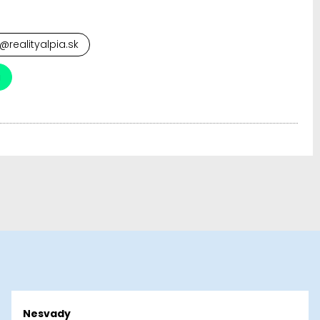
ss@realityalpia.sk
a
Nesvady