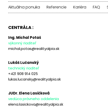
Aktuálna ponuka
Referencie
Kariéra
FAQ
CENTRÁLA :
Ing. Michal Potaš
výkonný riaditeľ
michal.potas@realityalpia.sk
Lukáš Lučanský
technický riaditeľ
+421 908 914 025
lukas.lucansky@realityalpia.sk
JUDr. Elena Lasičková
vedúca právneho oddelenia
elena.lasickova@realityalpia.sk