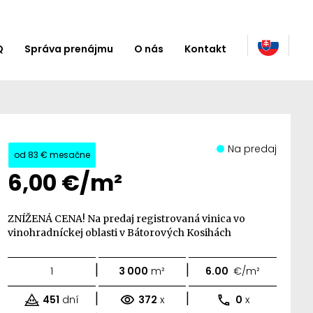
Q
Správa prenájmu
O nás
Kontakt
Na predaj
od
83 €
mesačne
6,00 €/m²
ZNÍŽENÁ CENA! Na predaj registrovaná vinica vo
vinohradníckej oblasti v Bátorových Kosihách
|
|
1
3 000
m²
6.00
€/m²
|
|
451
dní
372
x
0
x