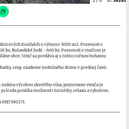
2
/ 5
ID:
35292
 Bátorových Kosihách o výmere 3000 m2. Pozemok s
00 ks, Rulandské šedé - 600 ks. Pozemok s viničom je
iláne obce. Vinič sa predáva aj s tohto ročnou bohatou
hatky, resp. osadenie mobilného domu v prednej časti
e známa výrobou skvelého vína, pestovanie viniča je
tá príroda ponúka možnosti turistiky, relaxu a rybolovu.
a 0917390271.