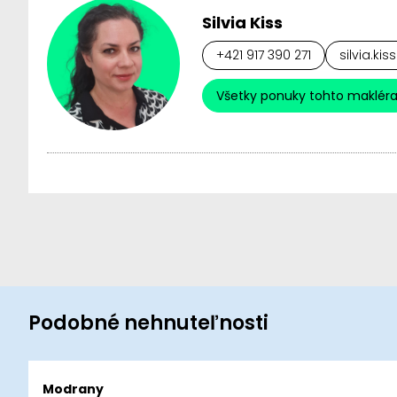
Silvia Kiss
+421 917 390 271
silvia.ki
Všetky ponuky tohto maklér
Podobné nehnuteľnosti
Modrany