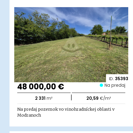
ID:
35393
48 000,00 €
Na predaj
|
2 331
m²
20,59
€/m²
Na predaj pozemok vo vinohradníckej oblasti v
Modranoch