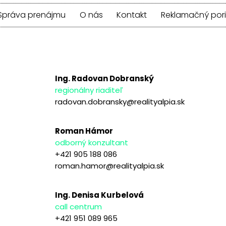
Správa prenájmu
O nás
Kontakt
Reklamačný por
Ing. Radovan Dobranský
regionálny riaditeľ
radovan.dobransky@realityalpia.sk
Roman Hámor
odborný konzultant
+421 905 188 086
roman.hamor@realityalpia.sk
Ing. Denisa Kurbelová
call centrum
+421 951 089 965