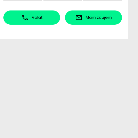
Volať
Mám záujem