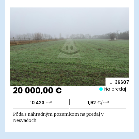
ID:
36607
20 000,00 €
Na predaj
|
10 423
m²
1,92
€/m²
Pôda s náhradným pozemkom na predaj v
Nesvadoch