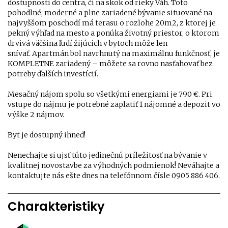
dostupnosti do centra, či na skok od rieky Váh. Toto
pohodlné, moderné a plne zariadené bývanie situované na
najvyššom poschodí má terasu o rozlohe 20m2, z ktorej je
pekný výhľad na mesto a ponúka životný priestor, o ktorom
drvivá väčšina ľudí žijúcich v bytoch môže len
snívať. Apartmán bol navrhnutý na maximálnu funkčnosť, je
KOMPLETNE zariadený – môžete sa rovno nasťahovať bez
potreby ďalších investícií.
Mesačný nájom spolu so všetkými energiami je 790 €. Pri
vstupe do nájmu je potrebné zaplatiť 1 nájomné a depozit vo
výške 2 nájmov.
Byt je dostupný ihneď!
Nenechajte si ujsť túto jedinečnú príležitosť na bývanie v
kvalitnej novostavbe za výhodných podmienok! Neváhajte a
kontaktujte nás ešte dnes na telefónnom čísle 0905 886 406.
Charakteristiky