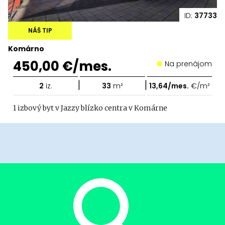
ID:
37733
NÁŠ TIP
Komárno
450,00 €/mes.
Na prenájom
|
|
2
iz.
33
m²
13,64/mes.
€/m²
1 izbový byt v Jazzy blízko centra v Komárne