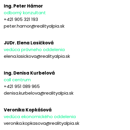
Ing. Peter Hámor
odborný konzultant
+421 905 321 193
peter.hamor@realityalpia.sk
JUDr. Elena Lasičková
vedúca právneho oddelenia
elena.lasickova@realityalpia.sk
Ing. Denisa Kurbelová
call centrum
+421 951 089 965
denisa.kurbelova@realityalpia.sk
Veronika Kopkášová
vedúca ekonomického oddelenia
veronika.kopkasova@realityalpia.sk