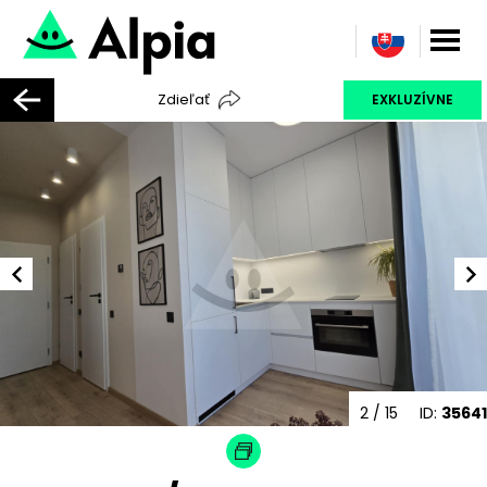
Zdieľať
EXKLUZÍVNE
2
/ 15
ID:
35641