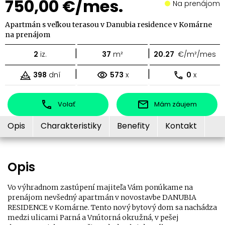
750,00 €/mes.
Na prenájom
Apartmán s veľkou terasou v Danubia residence v Komárne
na prenájom
|
|
2
iz.
37
m²
20.27
€/m²/mes
|
|
398
dní
573
x
0
x
Volať
Mám záujem
Opis
Charakteristiky
Benefity
Kontakt
Opis
Vo výhradnom zastúpení majiteľa Vám ponúkame na
prenájom nevšedný apartmán v novostavbe DANUBIA
RESIDENCE v Komárne. Tento nový bytový dom sa nachádza
medzi ulicami Parná a Vnútorná okružná, v pešej