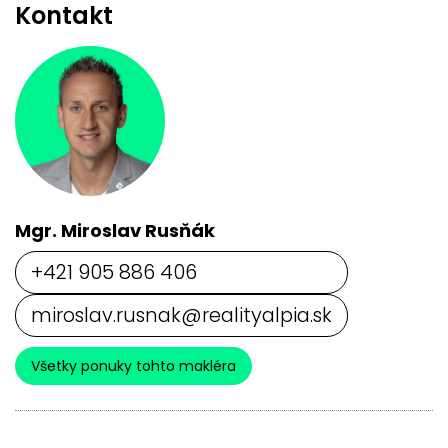
Kontakt
Mgr. Miroslav Rusňák
+421 905 886 406
miroslav.rusnak@realityalpia.sk
Všetky ponuky tohto makléra