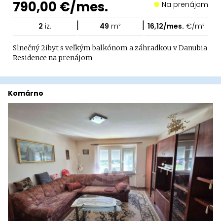
790,00 €/mes.
Na prenájom
|
|
2
iz.
49
m²
16,12/mes.
€/m²
Slnečný 2ibyt s veľkým balkónom a záhradkou v Danubia
Residence na prenájom
Komárno