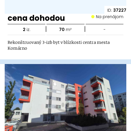
ID:
37227
cena dohodou
Na prenájom
|
|
2
iz.
70
m²
-
Rekonštruovaný 3-izb byt v blízkosti centra mesta
Komárno