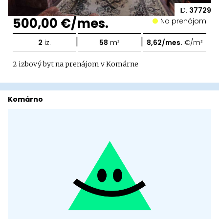
ID:
37729
500,00 €/mes.
Na prenájom
|
|
2
iz.
58
m²
8,62/mes.
€/m²
2 izbový byt na prenájom v Komárne
Komárno