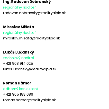
Ing. Radovan Dobranský
regionálny riaditeľ
radovan.dobransky@realityalpia.sk
Miroslav Mišata
regionálny riaditeľ
miroslav.misata@realityalpia.sk
Lukáš Lučanský
technický riaditeľ
+421 908 914 025
lukas.lucansky@realityalpia.sk
Roman Hámor
odborný konzultant
+421 905 188 086
roman.hamor@realityalpia.sk