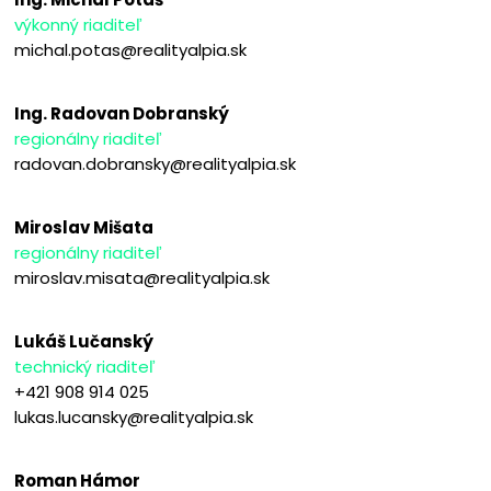
výkonný riaditeľ
michal.potas@realityalpia.sk
Ing. Radovan Dobranský
regionálny riaditeľ
radovan.dobransky@realityalpia.sk
Miroslav Mišata
regionálny riaditeľ
miroslav.misata@realityalpia.sk
Lukáš Lučanský
technický riaditeľ
+421 908 914 025
lukas.lucansky@realityalpia.sk
Roman Hámor