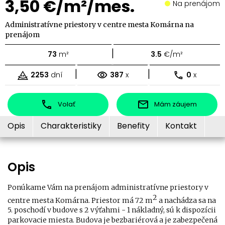
3,50 €/m²/mes.
Na prenájom
Administratívne priestory v centre mesta Komárna na
prenájom
|
73
m²
3.5
€/m²
|
|
2253
dní
387
x
0
x
Volať
Mám záujem
Opis
Charakteristiky
Benefity
Kontakt
Opis
Ponúkame Vám na prenájom administratívne priestory v
2
centre mesta Komárna. Priestor má 72 m
a nachádza sa na
5. poschodí v budove s 2 výťahmi - 1 nákladný, sú k dispozícii
parkovacie miesta. Budova je bezbariérová a je zabezpečená