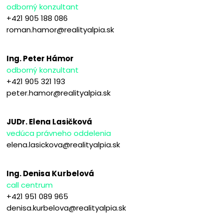
odborný konzultant
+421 905 188 086
roman.hamor@realityalpia.sk
Ing. Peter Hámor
odborný konzultant
+421 905 321 193
peter.hamor@realityalpia.sk
JUDr. Elena Lasičková
vedúca právneho oddelenia
elena.lasickova@realityalpia.sk
Ing. Denisa Kurbelová
call centrum
+421 951 089 965
denisa.kurbelova@realityalpia.sk