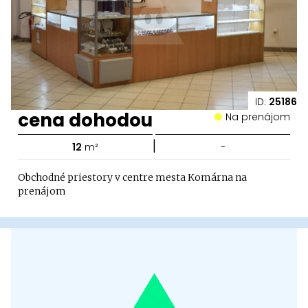
ID:
25186
cena dohodou
Na prenájom
|
12
m²
-
Obchodné priestory v centre mesta Komárna na
prenájom