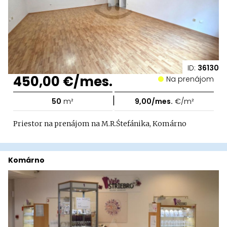
ID:
36130
450,00 €/mes.
Na prenájom
|
50
m²
9,00/mes.
€/m²
Priestor na prenájom na M.R.Śtefánika, Komárno
Komárno