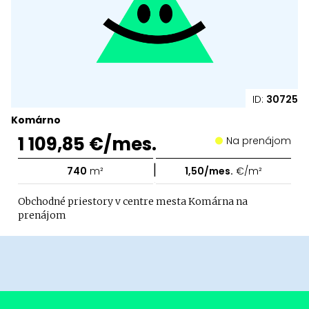
ID:
30725
Komárno
1 109,85 €/mes.
Na prenájom
|
740
m²
1,50/mes.
€/m²
Obchodné priestory v centre mesta Komárna na
prenájom