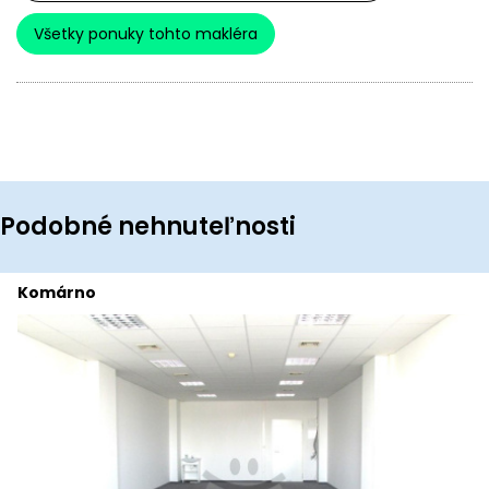
Všetky ponuky tohto makléra
Podobné nehnuteľnosti
Komárno