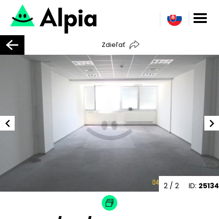
Zdieľať
2
/ 2
ID:
25134