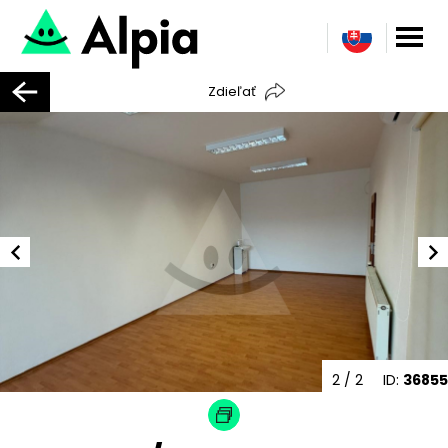
Zdieľať
2
/ 2
ID:
36855