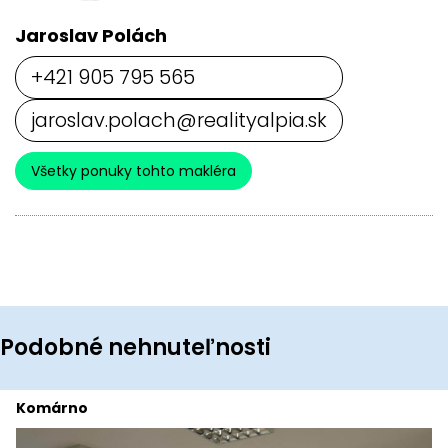
Jaroslav Polách
+421 905 795 565
jaroslav.polach@realityalpia.sk
Všetky ponuky tohto makléra
Podobné nehnuteľnosti
Komárno