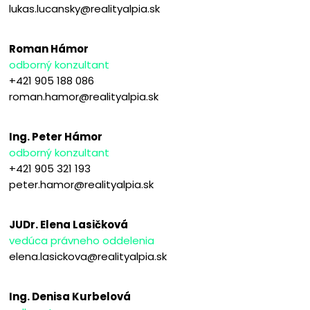
lukas.lucansky@realityalpia.sk
Roman Hámor
odborný konzultant
+421 905 188 086
roman.hamor@realityalpia.sk
Ing. Peter Hámor
odborný konzultant
+421 905 321 193
peter.hamor@realityalpia.sk
JUDr. Elena Lasičková
vedúca právneho oddelenia
elena.lasickova@realityalpia.sk
Ing. Denisa Kurbelová