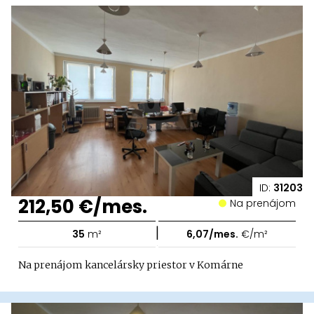
ID:
31203
212,50 €/mes.
Na prenájom
|
35
m²
6,07/mes.
€/m²
Na prenájom kancelársky priestor v Komárne