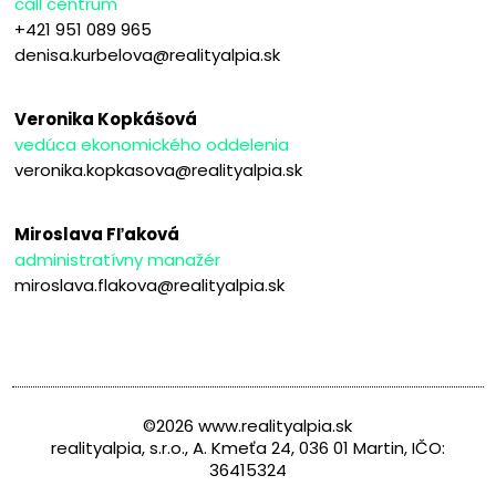
call centrum
+421 951 089 965
denisa.kurbelova@realityalpia.sk
Veronika Kopkášová
vedúca ekonomického oddelenia
veronika.kopkasova@realityalpia.sk
Miroslava Fľaková
administratívny manažér
miroslava.flakova@realityalpia.sk
©2026 www.realityalpia.sk
realityalpia, s.r.o., A. Kmeťa 24, 036 01 Martin, IČO:
36415324