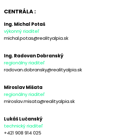
CENTRÁLA :
Ing. Michal Potaš
výkonný riaditeľ
michal.potas@realityalpia.sk
Ing. Radovan Dobranský
regionálny riaditeľ
radovan.dobransky@realityalpia.sk
Miroslav Mišata
regionálny riaditeľ
miroslav.misata@realityalpia.sk
Lukáš Lučanský
technický riaditeľ
+421 908 914 025