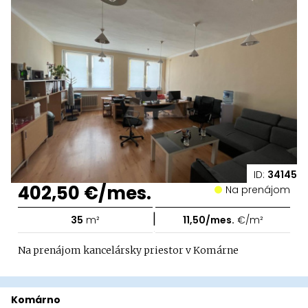
ID:
34145
402,50 €/mes.
Na prenájom
|
35
m²
11,50/mes.
€/m²
Na prenájom kancelársky priestor v Komárne
Komárno