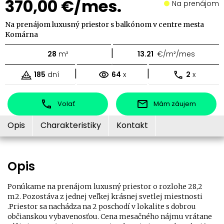
370,00 €/mes.
Na prenájom
Na prenájom luxusný priestor s balkónom v centre mesta
Komárna
|
28
m²
13.21
€/m²/mes
|
|
185
dní
64
x
2
x
Volať
Mám záujem
Opis
Charakteristiky
Kontakt
Opis
Ponúkame na prenájom luxusný priestor o rozlohe 28,2
m2. Pozostáva z jednej veľkej krásnej svetlej miestnosti
.Priestor sa nachádza na 2 poschodí v lokalite s dobrou
občianskou vybavenosťou. Cena mesačného nájmu vrátane