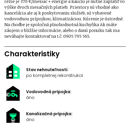
réžie je 370 €/mesiac + energie a kauciu je nutné zaplatiť vo
výške dvoch mesačných platieb. Priestory sú vhodné ako
kancelária ale aj k poskytovaniu služieb, sú vybavené
vodovodnou prípojkou, klimatizáciou. Kúrenie je ústredné.
Na chodbe je spoločná plnohodnotná kuchyňka Ak máte
záujem o bližšie informácie, alebo o danú ponuku tak ma
neváhajte kontaktovať na t.č. 0905 795 565.
Charakteristiky
Stav nehnuteľnosti:
po kompletnej rekonštrukcii
Vodovodná prípojka:
áno
Kanalizačná prípojka:
áno