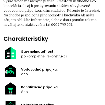
výške dvoch mesačných platieb. Priestory sú vhodné ako
kancelária ale aj k poskytovaniu služieb, sú vybavené
vodovodnou prípojkou, klimatizáciou. Kúrenie je ústredné.
Na chodbe je spoločná plnohodnotná kuchyňka Ak máte
záujem o bližšie informácie, alebo o danú ponuku tak ma
neváhajte kontaktovať na t.č. 0905 795 565.
Charakteristiky
Stav nehnuteľnosti:
po kompletnej rekonštrukcii
Vodovodná prípojka:
áno
Kanalizačná prípojka:
áno
Elektrická prípojka: