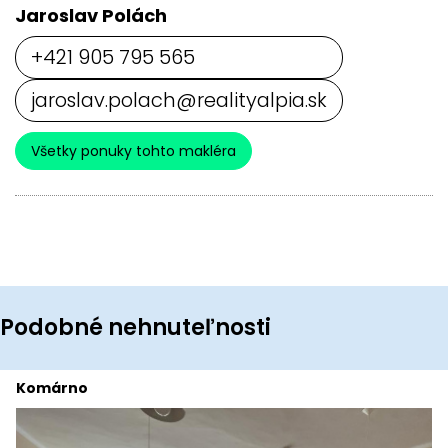
Jaroslav Polách
+421 905 795 565
jaroslav.polach@realityalpia.sk
Všetky ponuky tohto makléra
Podobné nehnuteľnosti
Komárno