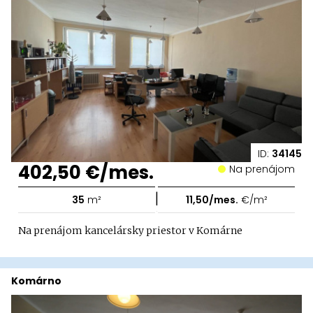
ID:
34145
402,50 €/mes.
Na prenájom
|
35
m²
11,50/mes.
€/m²
Na prenájom kancelársky priestor v Komárne
Komárno