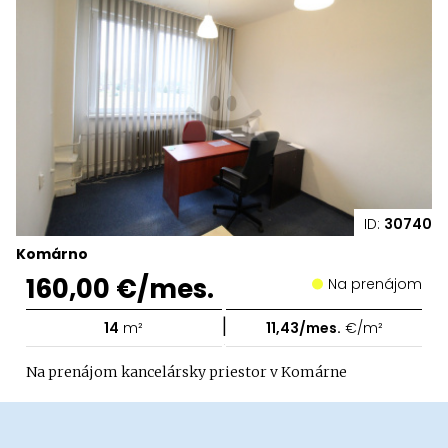
ID:
30740
Komárno
160,00 €/mes.
Na prenájom
|
14
m²
11,43/mes.
€/m²
Na prenájom kancelársky priestor v Komárne