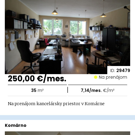
ID:
29479
250,00 €/mes.
Na prenájom
|
35
m²
7,14/mes.
€/m²
Na prenájom kancelársky priestor v Komárne
Komárno