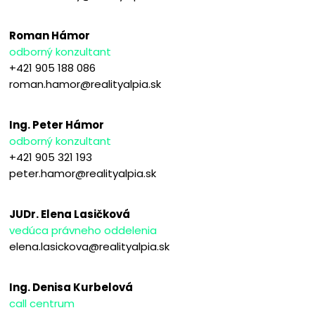
Roman Hámor
odborný konzultant
+421 905 188 086
roman.hamor@realityalpia.sk
Ing. Peter Hámor
odborný konzultant
+421 905 321 193
peter.hamor@realityalpia.sk
JUDr. Elena Lasičková
vedúca právneho oddelenia
elena.lasickova@realityalpia.sk
Ing. Denisa Kurbelová
call centrum