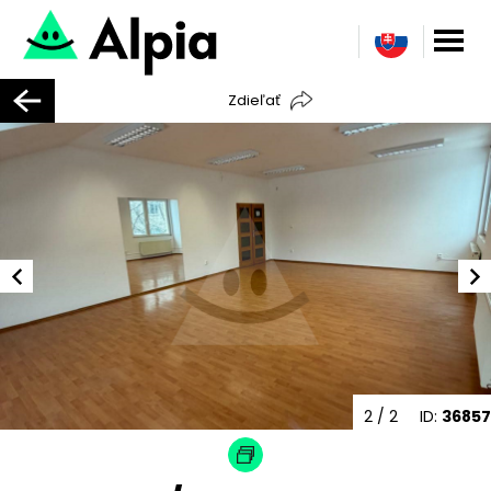
Zdieľať
2
/ 2
ID:
36857