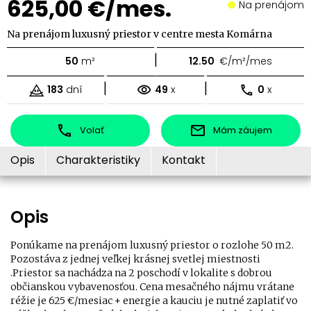
625,00 €/mes.
Na prenájom
Na prenájom luxusný priestor v centre mesta Komárna
|
50
m²
12.50
€/m²/mes
|
|
183
dní
49
x
0
x
Volať
Mám záujem
Opis
Charakteristiky
Kontakt
Opis
Ponúkame na prenájom luxusný priestor o rozlohe 50 m2.
Pozostáva z jednej veľkej krásnej svetlej miestnosti
.Priestor sa nachádza na 2 poschodí v lokalite s dobrou
občianskou vybavenosťou. Cena mesačného nájmu vrátane
réžie je 625 €/mesiac + energie a kauciu je nutné zaplatiť vo