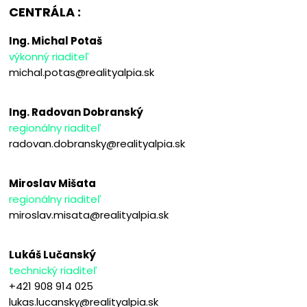
CENTRÁLA :
Ing. Michal Potaš
výkonný riaditeľ
michal.potas@realityalpia.sk
Ing. Radovan Dobranský
regionálny riaditeľ
radovan.dobransky@realityalpia.sk
Miroslav Mišata
regionálny riaditeľ
miroslav.misata@realityalpia.sk
Lukáš Lučanský
technický riaditeľ
+421 908 914 025
lukas.lucansky@realityalpia.sk