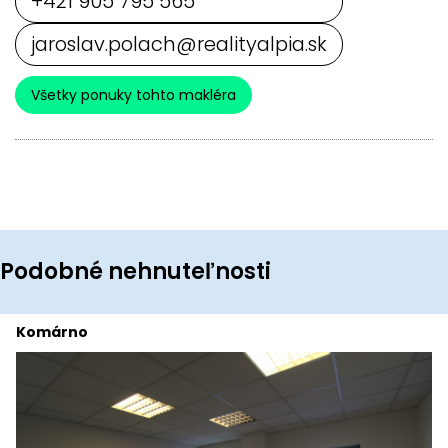
+421 905 795 565
jaroslav.polach@realityalpia.sk
Všetky ponuky tohto makléra
Podobné nehnuteľnosti
Komárno