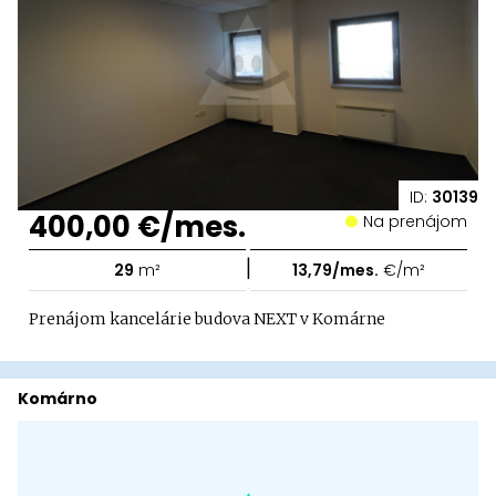
ID:
30139
400,00 €/mes.
Na prenájom
|
29
m²
13,79/mes.
€/m²
Prenájom kancelárie budova NEXT v Komárne
Komárno