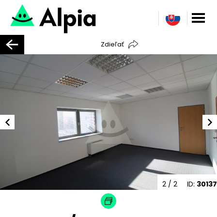
Zdieľať
2
/ 2
ID:
30137