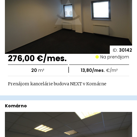
ID:
30142
276,00 €/mes.
Na prenájom
|
20
m²
13,80/mes.
€/m²
Prenájom kancelárie budova NEXT v Komárne
Komárno