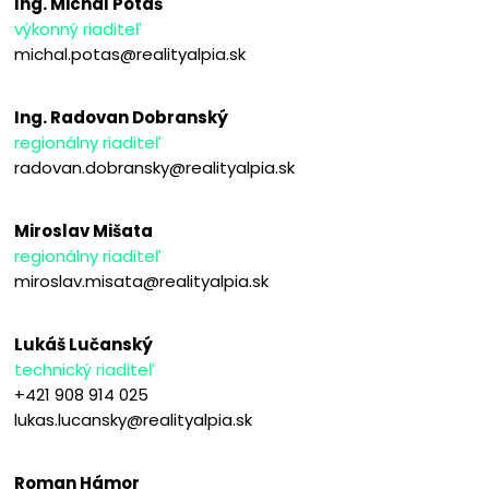
Ing. Michal Potaš
výkonný riaditeľ
michal.potas@realityalpia.sk
Ing. Radovan Dobranský
regionálny riaditeľ
radovan.dobransky@realityalpia.sk
Miroslav Mišata
regionálny riaditeľ
miroslav.misata@realityalpia.sk
Lukáš Lučanský
technický riaditeľ
+421 908 914 025
lukas.lucansky@realityalpia.sk
Roman Hámor