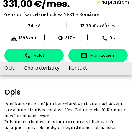
331,00 €/mes.
Na prenájom
Prenájom kancelárie budova NEXT v Komárne
|
24
m²
13.79
€/m²/mes
|
|
1398
dní
317
x
0
x
Volať
Mám záujem
Opis
Charakteristiky
Kontakt
Opis
Ponúkame na prenájom kancelársky priestor nachádzajúci
sa v administratívnej budove Next Záhradnícka 10 Komárno
hneď pri hlavnej ceste.
Polyfunkčná budova je priamo v centre, v blízkosti sú
nákupné centrá, obchody, banky, inštitúcie a občianska