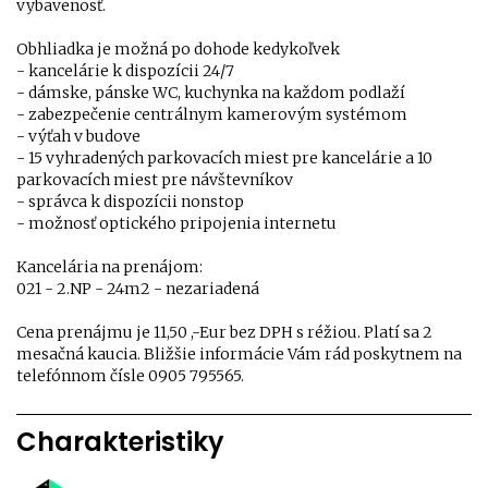
vybavenosť.
Obhliadka je možná po dohode kedykoľvek
- kancelárie k dispozícii 24/7
- dámske, pánske WC, kuchynka na každom podlaží
- zabezpečenie centrálnym kamerovým systémom
- výťah v budove
- 15 vyhradených parkovacích miest pre kancelárie a 10
parkovacích miest pre návštevníkov
- správca k dispozícii nonstop
- možnosť optického pripojenia internetu
Kancelária na prenájom:
021 - 2.NP - 24m2 - nezariadená
Cena prenájmu je 11,50 ,-Eur bez DPH s réžiou. Platí sa 2
mesačná kaucia. Bližšie informácie Vám rád poskytnem na
telefónnom čísle 0905 795565.
Charakteristiky