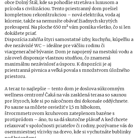
obce Dolný Štál, kde sa pohodlie stretáva s luxusom a
príroda s civilizáciou. Tento priestranný dom prešiel
kompletnou rekonštrukciou – nová elektrika, voda aj
kúrenie, takže sa nemusíte obávať žiadnych skrytých
prekvapení. Na ploche 650 m² vám ponúka všetko, čo si len
dokážete priať.
Dispozícia zahŕňa štyri samostatné izby, kuchyňu, kúpeľňu a
dve nezávislé WC – ideálne pre väčšiu rodinu či
viacgeneračné bývanie. Dom je napojený na mestskú vodu a
zároveň disponuje vlastnou studňou, čo znamená
maximálnu nezávislosť a úsporu. K dispozícii je aj
priestranná pivnica a veľká povala s množstvom úložného
priestoru.
A teraz to najlepšie – tento dom je doslova súkromným
wellness centrom! Čaká na vás zasklená terasa so saunou
pre štyroch, kde si po náročnom dni dokonale oddýchnete.
Po saune sa môžete osviežiť v 1,5 m hlbokom,
štvormmetrovom kruhovom zateplenom bazéne s
protiprúdom – áno, tu sa dá skutočne plávať! A keď chcete
relaxovať v spoločnosti priateľov či rodiny, pozývame vás do
osemmiestnej vírivky na drevo, kde si vychutnáte bublinky