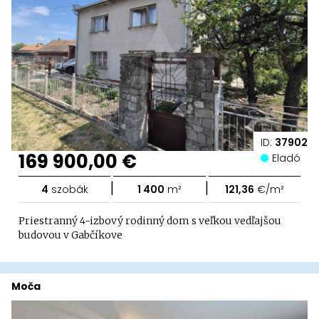
ID:
37902
169 900,00 €
Eladó
|
|
4
szobák
1 400
m²
121,36
€/m²
Priestranný 4-izbový rodinný dom s veľkou vedľajšou
budovou v Gabčíkove
Moča