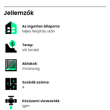
Jellemzők
Az ingatlan állapota:
teljes felújítás után
Terep:
sík terület
Ablakok:
műanyag
Szobák száma:
4
Közüzemi vízvezeték:
igen