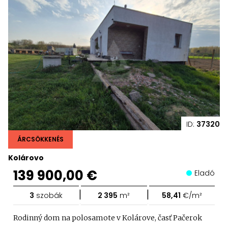
ID:
37320
ÁRCSÖKKENÉS
Kolárovo
139 900,00 €
Eladó
|
|
3
szobák
2 395
m²
58,41
€/m²
Rodinný dom na polosamote v Kolárove, časť Pačerok