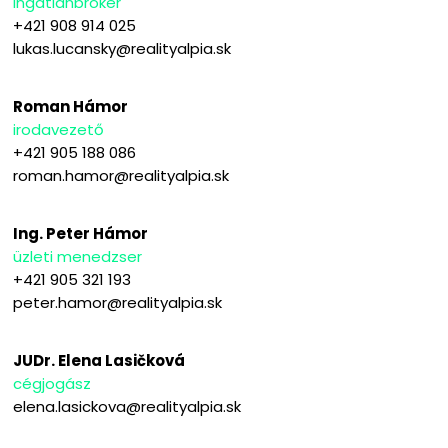
ingatlanbróker
+421 908 914 025
lukas.lucansky@realityalpia.sk
Roman Hámor
irodavezető
+421 905 188 086
roman.hamor@realityalpia.sk
Ing. Peter Hámor
üzleti menedzser
+421 905 321 193
peter.hamor@realityalpia.sk
JUDr. Elena Lasičková
cégjogász
elena.lasickova@realityalpia.sk