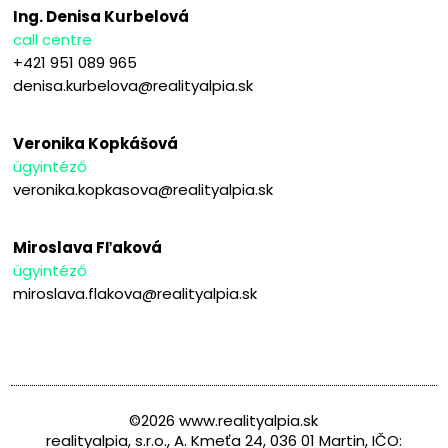
Ing. Denisa Kurbelová
call centre
+421 951 089 965
denisa.kurbelova@realityalpia.sk
Veronika Kopkášová
ügyintéző
veronika.kopkasova@realityalpia.sk
Miroslava Fľaková
ügyintéző
miroslava.flakova@realityalpia.sk
©2026 www.realityalpia.sk
realityalpia, s.r.o., A. Kmeťa 24, 036 01 Martin, IČO: