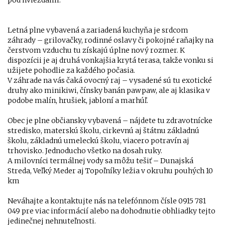
pod hviezdami.
Letná plne vybavená a zariadená kuchyňa je srdcom
záhrady – grilovačky, rodinné oslavy či pokojné raňajky na
čerstvom vzduchu tu získajú úplne nový rozmer. K
dispozícii je aj druhá vonkajšia krytá terasa, takže vonku si
užijete pohodlie za každého počasia.
V záhrade na vás čaká ovocný raj – vysadené sú tu exotické
druhy ako minikiwi, čínsky banán pawpaw, ale aj klasika v
podobe malín, hrušiek, jabloní a marhúľ.
Obec je plne občiansky vybavená – nájdete tu zdravotnícke
stredisko, materskú školu, cirkevnú aj štátnu základnú
školu, základnú umeleckú školu, viacero potravín aj
trhovisko. Jednoducho všetko na dosah ruky.
A milovníci termálnej vody sa môžu tešiť – Dunajská
Streda, Veľký Meder aj Topoľníky ležia v okruhu pouhých 10
km
Neváhajte a kontaktujte nás na telefónnom čísle 0915 781
049 pre viac informácií alebo na dohodnutie obhliadky tejto
jedinečnej nehnuteľnosti.