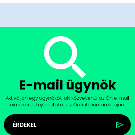
E-mail ügynök
Aktiváljon egy ügynököt, aki közvetlenül az Ön e-mail
címére küld ajánlatokat az Ön kritériumai alapján.
ÉRDEKEL