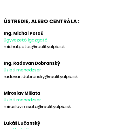
ÚSTREDIE, ALEBO CENTRÁLA :
Ing. Michal Potaš
ügyvezető igazgató
michal.potas@realityalpia.sk
Ing. Radovan Dobranský
üzleti menedzser
radovan.dobransky@realityalpia.sk
Miroslav Mišata
üzleti menedzser
miroslav.misata@realityalpia.sk
Lukáš Lučanský