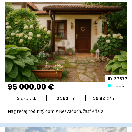
ID:
37872
95 000,00 €
Eladó
|
|
2
szobák
2 380
m²
39,92
€/m²
Na predaj rodinný dom v Nesvadoch, časť Aňala