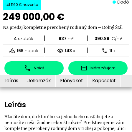
Eladó
tól
1160 €
havonta
249 000,00 €
Na predaj kompletne prerobený rodinný dom – Dolný Štál
|
|
4
szobák
637
m²
390.89
€/m²
|
|
169
napok
143
x
11
x
Volať
Mám záujem
Leírás
Jellemzők
Előnyöket
Kapcsolat
Leírás
Hľadáte dom, do ktorého sa jednoducho nasťahujete a
nemusíte riešiť žiadne rekonštrukcie? Predstavujeme vám
kompletne prerobený rodinný dom v tichej a pokojnej ulici