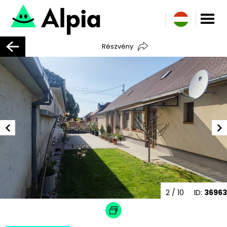
Részvény
2
/ 10
ID:
36963