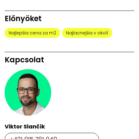
Előnyöket
Najlepšia cena za m2
Najlacnejšia v okolí
Kapcsolat
Viktor Slančík