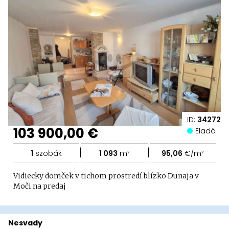
ID:
34272
103 900,00 €
Eladó
|
|
1
szobák
1 093
m²
95,06
€/m²
Vidiecky domček v tichom prostredí blízko Dunaja v
Moči na predaj
Nesvady