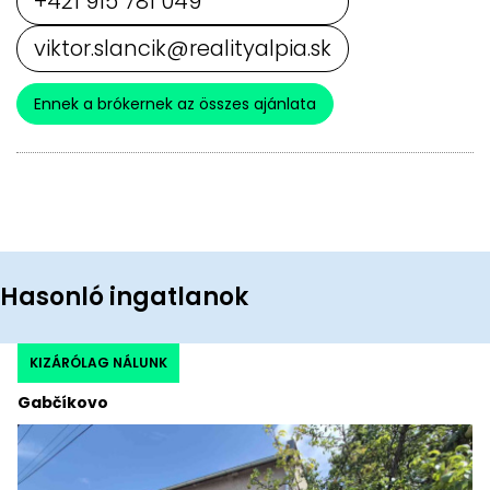
+421 915 781 049
viktor.slancik@realityalpia.sk
Ennek a brókernek az összes ajánlata
Hasonló ingatlanok
KIZÁRÓLAG NÁLUNK
Gabčíkovo