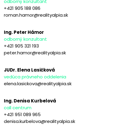
odborný konzultant
+421 905 188 086
roman.hamor@realityalpia.sk
Ing. Peter Hámor
odborný konzultant
+421 905 321 193
peter.hamor@realityalpia.sk
JUDr. Elena Lasičková
vedúca právneho oddelenia
elena.lasickova@realityalpia.sk
Ing. Denisa Kurbelová
call centrum
+421 951 089 965
denisa.kurbelova@realityalpia.sk