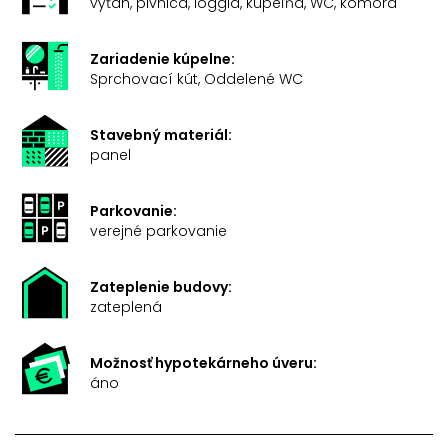
výťah, pivnica, loggia, kúpeľňa, WC, komora
Zariadenie kúpelne:
Sprchovací kút, Oddelené WC
Stavebný materiál:
panel
Parkovanie:
verejné parkovanie
Zateplenie budovy:
zateplená
Možnosť hypotekárneho úveru:
áno