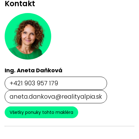
Kontakt
Ing. Aneta Daňková
+421 903 957 179
aneta.dankova@realityalpia.sk
Všetky ponuky tohto makléra