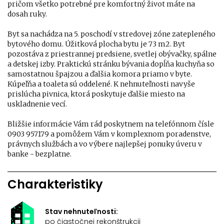
pričom všetko potrebné pre komfortný život máte na
dosah ruky.
Byt sa nachádza na 5. poschodí v stredovej zóne zatepleného
bytového domu. Úžitková plocha bytu je 73 m2. Byt
pozostáva z priestrannej predsiene, svetlej obývačky, spálne
a detskej izby. Praktickú stránku bývania dopĺňa kuchyňa so
samostatnou špajzou a ďalšia komora priamo v byte.
Kúpeľňa a toaleta sú oddelené. K nehnuteľnosti navyše
prislúcha pivnica, ktorá poskytuje ďalšie miesto na
uskladnenie vecí.
Bližšie informácie Vám rád poskytnem na telefónnom čísle
0903 957179 a pomôžem Vám v komplexnom poradenstve,
právnych službách a vo výbere najlepšej ponuky úveru v
banke - bezplatne.
Charakteristiky
Stav nehnuteľnosti:
po čiastočnej rekonštrukcii