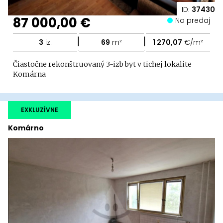
ID:
37430
87 000,00 €
Na predaj
|
|
3
iz.
69
m²
1 270,07
€/m²
Čiastočne rekonštruovaný 3-izb byt v tichej lokalite
Komárna
EXKLUZÍVNE
Komárno