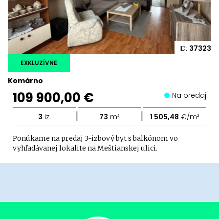
ID:
37323
EXKLUZÍVNE
Komárno
109 900,00 €
Na predaj
|
|
3
iz.
73
m²
1 505,48
€/m²
Ponúkame na predaj 3-izbový byt s balkónom vo
vyhľadávanej lokalite na Meštianskej ulici.