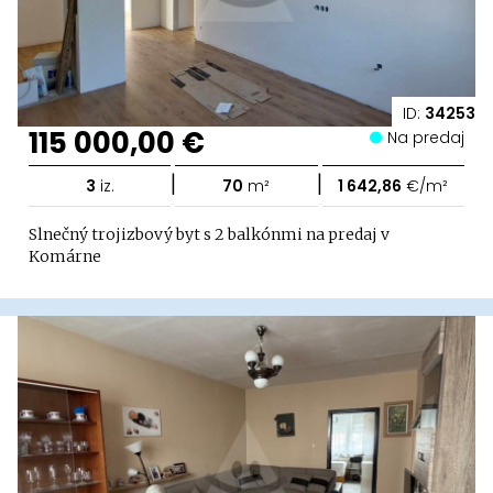
ID:
34253
115 000,00 €
Na predaj
|
|
3
iz.
70
m²
1 642,86
€/m²
Slnečný trojizbový byt s 2 balkónmi na predaj v
Komárne