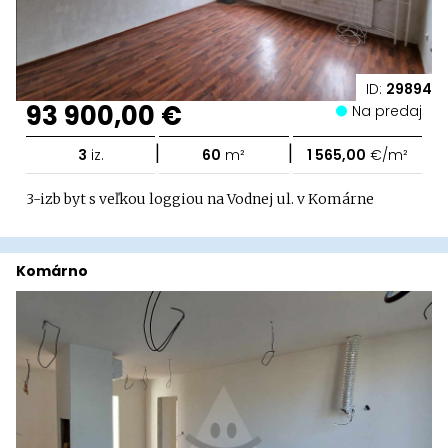
ID:
29894
93 900,00 €
Na predaj
|
|
3
iz.
60
m²
1 565,00
€/m²
3-izb byt s veľkou loggiou na Vodnej ul. v Komárne
Komárno