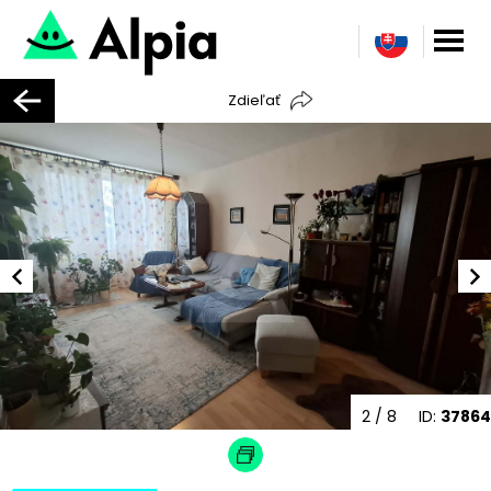
Zdieľať
2
/ 8
ID:
37864