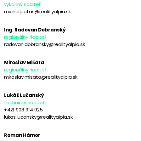
výkonný riaditeľ
michal.potas@realityalpia.sk
Ing. Radovan Dobranský
regionálny riaditeľ
radovan.dobransky@realityalpia.sk
Miroslav Mišata
regionálny riaditeľ
miroslav.misata@realityalpia.sk
Lukáš Lučanský
technický riaditeľ
+421 908 914 025
lukas.lucansky@realityalpia.sk
Roman Hámor