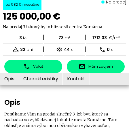
Na predaj
od
582 €
mesačne
125 000,00 €
Na predaj 3 izbový byt v blízkosti centra Komárna
|
|
3
iz.
73
m²
1712.33
€/m²
|
|
32
dní
44
x
0
x
Volať
Mám záujem
Opis
Charakteristiky
Kontakt
Opis
Ponúkame Vám na predaj slnečný 3-izb byt, ktorý sa
nachádza vo vyhľadávanej lokalite mesta Komárno. Táto
oblasť je známa výbornou občianskou vybavenosťou,