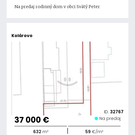
Na predaj rodinný dom v obci Svätý Peter
Kolárovo
ID:
32767
37 000 €
Na predaj
|
632
m²
59
€/m²