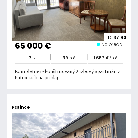
ID:
37164
65 000 €
Na predaj
|
|
2
iz.
39
m²
1 667
€/m²
Kompletne rekonštruovaný 2 izbový apartmán v
Patinciach na predaj
Patince