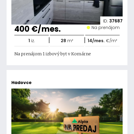
ID:
37687
400 €/mes.
Na prenájom
|
|
1
iz.
28
m²
14/mes.
€/m²
Na prenájom 1 izbový byt v Komárne
Hadovce