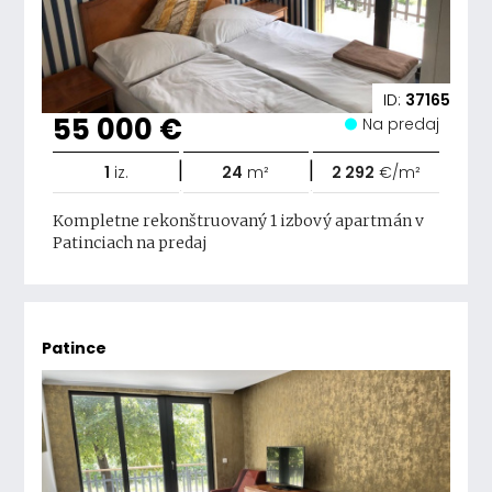
ID:
37165
55 000 €
Na predaj
|
|
1
iz.
24
m²
2 292
€/m²
Kompletne rekonštruovaný 1 izbový apartmán v
Patinciach na predaj
Patince