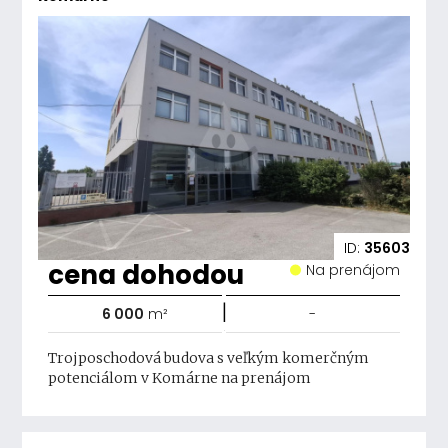
ID:
35603
cena dohodou
Na prenájom
|
6 000
m²
-
Trojposchodová budova s veľkým komerčným
potenciálom v Komárne na prenájom