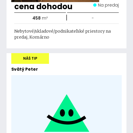
cena dohodou
Na predaj
|
458
m²
-
Nebytové/skladové/podnikateľské priestory na
predaj, Komárno
NÁŠ TIP
Svätý Peter