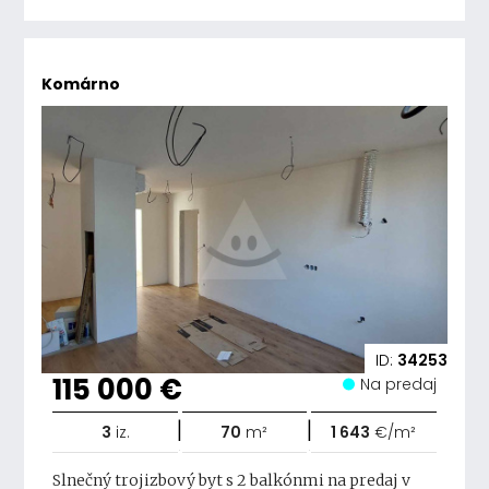
Komárno
ID:
34253
115 000 €
Na predaj
|
|
3
iz.
70
m²
1 643
€/m²
Slnečný trojizbový byt s 2 balkónmi na predaj v