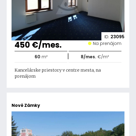
ID:
23095
450 €/mes.
Na prenájom
|
60
m²
8/mes.
€/m²
Kancelárske priestory v centre mesta, na
prenájom
Nové Zámky