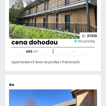
ID:
37010
cena dohodou
Na predaj
|
465
m²
-
Apartmánový dom na predaj v Patinciach
Iža