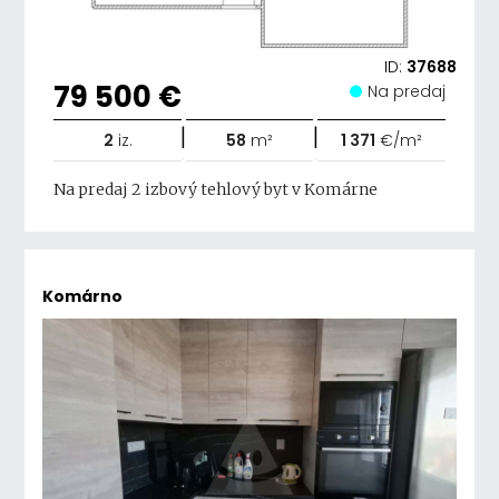
ID:
37688
79 500 €
Na predaj
|
|
2
iz.
58
m²
1 371
€/m²
Na predaj 2 izbový tehlový byt v Komárne
Komárno