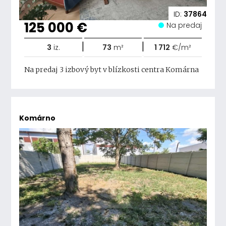
ID:
37864
125 000 €
Na predaj
|
|
3
iz.
73
m²
1 712
€/m²
Na predaj 3 izbový byt v blízkosti centra Komárna
Komárno