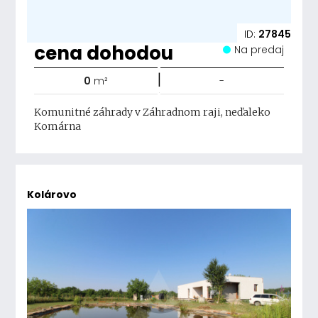
ID:
27845
cena dohodou
Na predaj
|
0
m²
-
Komunitné záhrady v Záhradnom raji, neďaleko
Komárna
Kolárovo