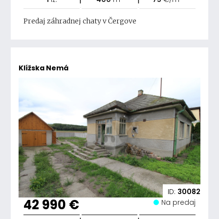
Predaj záhradnej chaty v Čergove
Klížska Nemá
ID:
30082
42 990 €
Na predaj