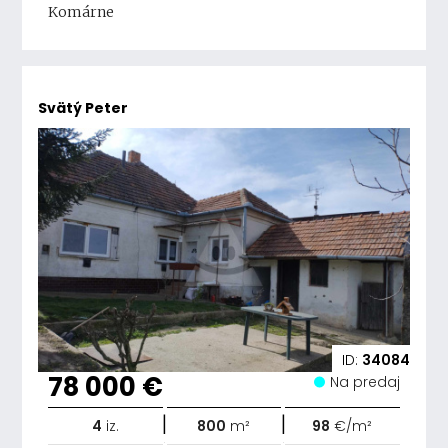
Komárne
Svätý Peter
ID:
34084
78 000 €
Na predaj
|
|
4
iz.
800
m²
98
€/m²