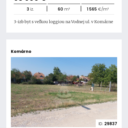
|
|
3
iz.
60
m²
1 565
€/m²
3-izb byt s veľkou loggiou na Vodnej ul. v Komárne
Komárno
ID:
29837