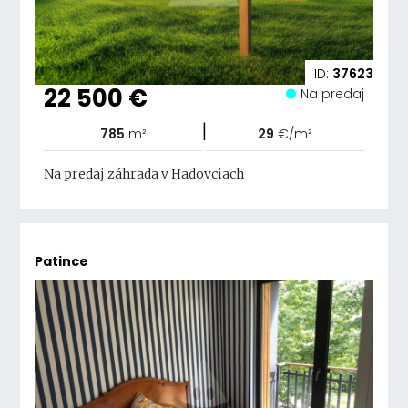
ID:
37623
22 500 €
Na predaj
|
785
m²
29
€/m²
Na predaj záhrada v Hadovciach
Patince