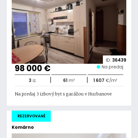
ID:
36439
98 000 €
Na predaj
|
|
3
iz.
61
m²
1 607
€/m²
Na predaj 3 izbový byt s garážou v Hurbanove
REZERVOVANÉ
Komárno