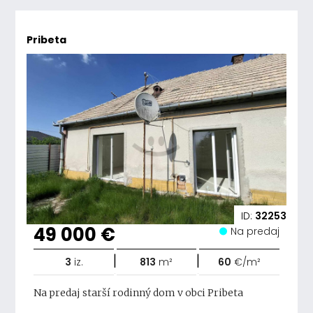
Pribeta
ID:
32253
49 000 €
Na predaj
|
|
3
iz.
813
m²
60
€/m²
Na predaj starší rodinný dom v obci Pribeta