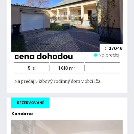
ID:
37046
cena dohodou
Na predaj
|
|
5
iz.
1 618
m²
-
Na predaj 5 izbový rodinný dom v obci Iža
REZERVOVANÉ
Komárno