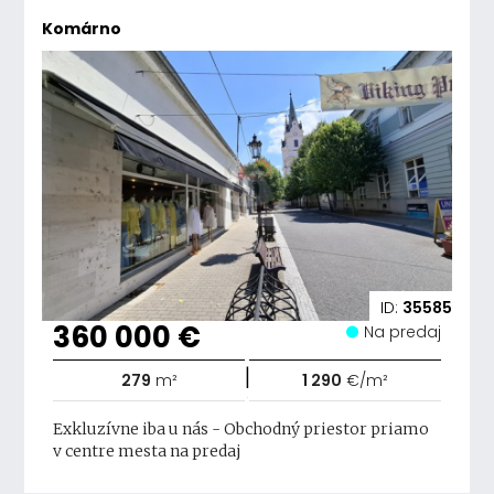
Komárno
ID:
35585
360 000 €
Na predaj
|
279
m²
1 290
€/m²
Exkluzívne iba u nás - Obchodný priestor priamo
v centre mesta na predaj