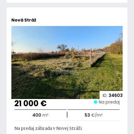
Nová Stráž
ID:
34603
21 000 €
Na predaj
|
400
m²
53
€/m²
Na predaj záhrada v Novej Stráži