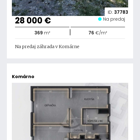
ID:
37783
28 000 €
Na predaj
|
369
m²
76
€/m²
Na predaj záhrada v Komárne
Komárno