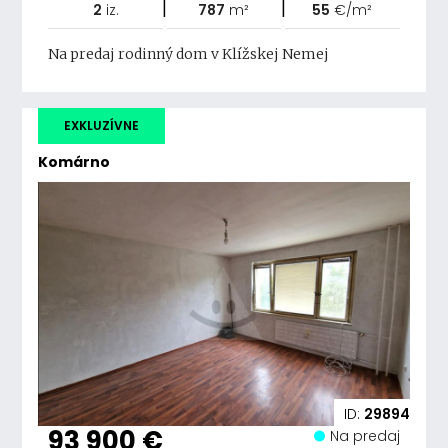
|
|
2
iz.
787
m²
55
€/m²
Na predaj rodinný dom v Klížskej Nemej
EXKLUZÍVNE
Komárno
ID:
29894
93 900 €
Na predaj