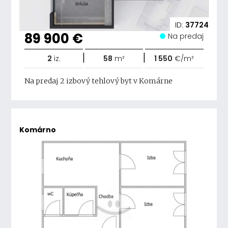
ID:
37724
89 900 €
Na predaj
|
|
2
iz.
58
m²
1 550
€/m²
Na predaj 2 izbový tehlový byt v Komárne
Komárno