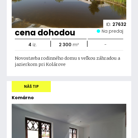
ID:
27632
cena dohodou
Na predaj
|
|
4
iz.
2 300
m²
-
Novostavba rodinného domu s veľkou záhradou a
jazierkom pri Kolárove
NÁŠ TIP
Komárno