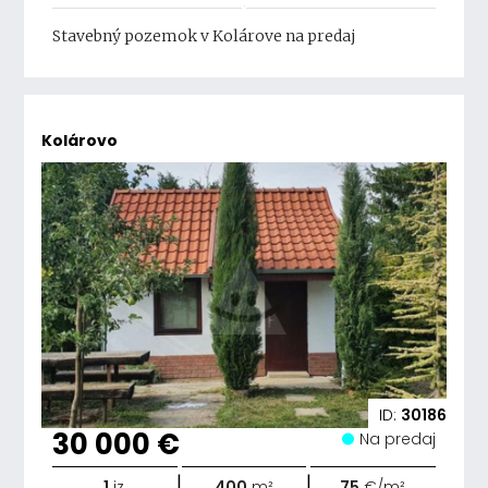
Stavebný pozemok v Kolárove na predaj
Kolárovo
ID:
30186
30 000 €
Na predaj
|
|
1
iz.
400
m²
75
€/m²