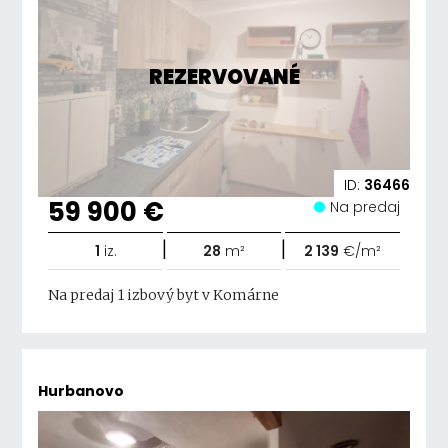
REZERVOVANÉ
ID:
36466
59 900 €
Na predaj
|
|
1
iz.
28
m²
2 139
€/m²
Na predaj 1 izbový byt v Komárne
Hurbanovo