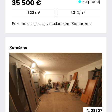
35 500 €
Na predaj
|
822
m²
43
€/m²
Pozemok na predaj v maďarskom Komárome
Komárno
ID:
28507