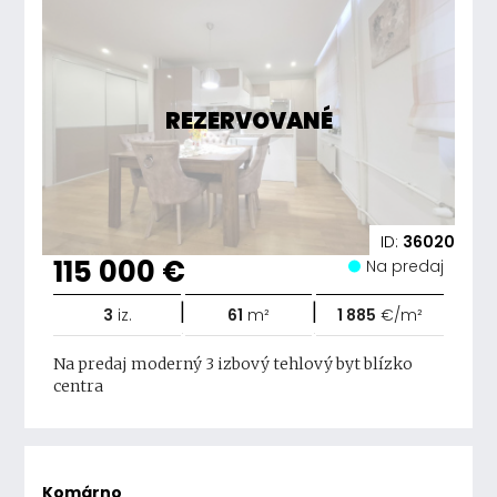
REZERVOVANÉ
ID:
36020
115 000 €
Na predaj
|
|
3
iz.
61
m²
1 885
€/m²
Na predaj moderný 3 izbový tehlový byt blízko
centra
Komárno