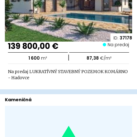
ID:
37178
139 800,00 €
Na predaj
|
1 600
m²
87,38
€/m²
Na predaj LUKRATÍVNÝ STAVEBNÝ POZEMOK KOMÁRNO
- Hadovce
Kameničná