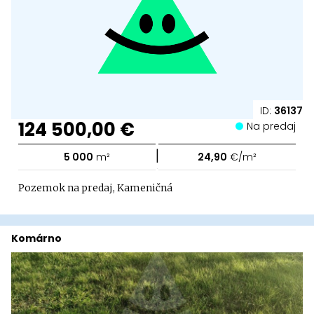
ID:
36137
124 500,00 €
Na predaj
|
5 000
m²
24,90
€/m²
Pozemok na predaj, Kameničná
Komárno