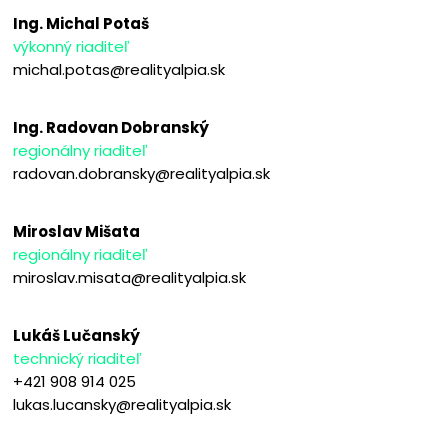
Ing. Michal Potaš
výkonný riaditeľ
michal.potas@realityalpia.sk
Ing. Radovan Dobranský
regionálny riaditeľ
radovan.dobransky@realityalpia.sk
Miroslav Mišata
regionálny riaditeľ
miroslav.misata@realityalpia.sk
Lukáš Lučanský
technický riaditeľ
+421 908 914 025
lukas.lucansky@realityalpia.sk