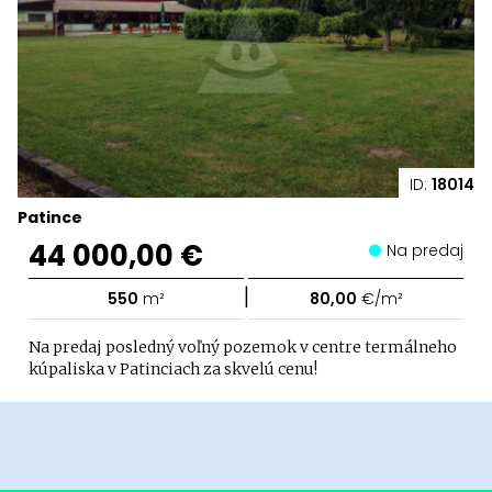
ID:
18014
Patince
44 000,00 €
Na predaj
|
550
m²
80,00
€/m²
Na predaj posledný voľný pozemok v centre termálneho
kúpaliska v Patinciach za skvelú cenu!