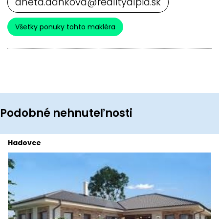
aneta.dankova@realityalpia.sk
Všetky ponuky tohto makléra
Podobné nehnuteľnosti
Hadovce