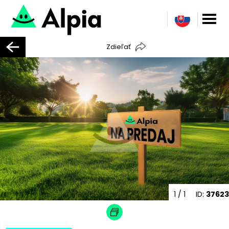
Zdieľať
1
/ 1
ID:
37623