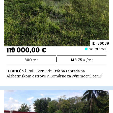
ID:
36039
119 000,00 €
Na predaj
|
800
m²
148,75
€/m²
JEDINEČNÁ PRÍLEŽITOSŤ: Krásna zahrada na
Alžbetinskom ostrove v Komárne za výnimočnú cenu!