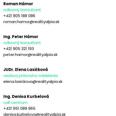
Roman Hámor
odborný konzultant
+421 905 188 086
roman.hamor@realityalpia.sk
Ing. Peter Hámor
odborný konzultant
+421 905 321 193
peter.hamor@realityalpia.sk
JUDr. Elena Lasičková
vedúca právneho oddelenia
elena.lasickova@realityalpia.sk
Ing. Denisa Kurbelová
call centrum
+421 951 089 965
denisa.kurbelova@realityalpia.sk