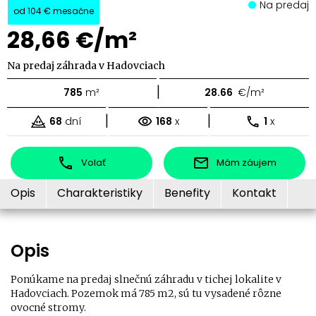
Na predaj
od
104 €
mesačne
28,66 €/m²
Na predaj záhrada v Hadovciach
|
785
m²
28.66
€/m²
|
|
68
dní
168
x
1
x
Volať
Mám záujem
Opis
Charakteristiky
Benefity
Kontakt
Opis
Ponúkame na predaj slnečnú záhradu v tichej lokalite v
Hadovciach. Pozemok má 785 m2, sú tu vysadené rôzne
ovocné stromy.