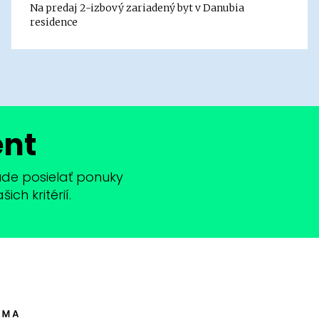
Na predaj 2-izbový zariadený byt v Danubia
residence
ent
bude posielať ponuky
ch kritérií.