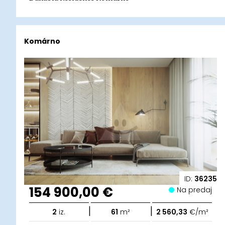
Komárno
ID:
36235
154 900,00 €
Na predaj
|
|
2
iz.
61
m²
2 560,33
€/m²