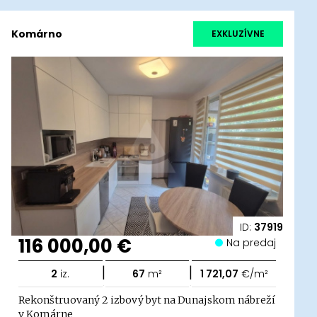
Komárno
EXKLUZÍVNE
ID:
37919
116 000,00 €
Na predaj
|
|
2
iz.
67
m²
1 721,07
€/m²
Rekonštruovaný 2 izbový byt na Dunajskom nábreží
v Komárne