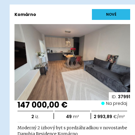
Komárno
NOVÉ
ID:
37991
147 000,00 €
Na predaj
|
|
2
iz.
49
m²
2 993,89
€/m²
Moderný 2 izbový byt s predzáhradkou v novostavbe
Danubia Residence Komárno