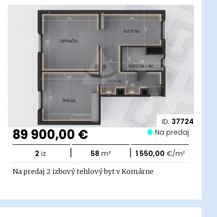
ID:
37724
89 900,00 €
Na predaj
|
|
2
iz.
58
m²
1 550,00
€/m²
Na predaj 2 izbový tehlový byt v Komárne