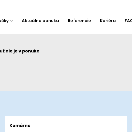
očky
Aktuálna ponuka
Referencie
Kariéra
FA
ž nie je v ponuke
Komárno