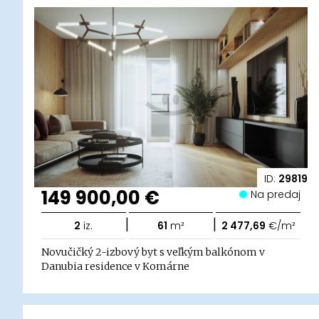
ID:
29819
149 900,00 €
Na predaj
|
|
2
iz.
61
m²
2 477,69
€/m²
Novučičký 2-izbový byt s veľkým balkónom v
Danubia residence v Komárne