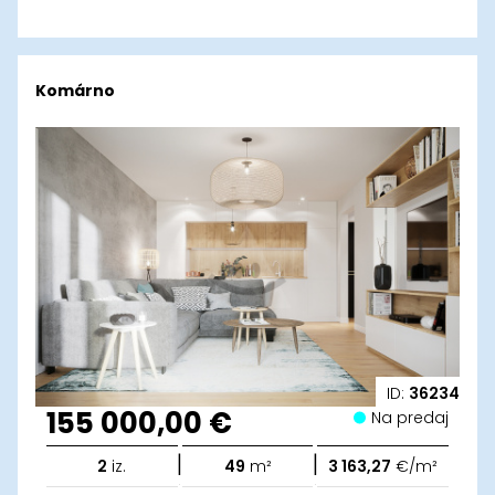
Komárno
ID:
36234
155 000,00 €
Na predaj
|
|
2
iz.
49
m²
3 163,27
€/m²