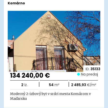
Komárno
ID:
35133
134 240,00 €
Na predaj
|
|
2
iz.
54
m²
2 485,93
€/m²
Moderný 2-izbový byt v srdci mesta Komárom v
Maďarsku