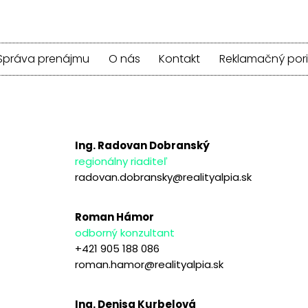
Správa prenájmu
O nás
Kontakt
Reklamačný por
Ing. Radovan Dobranský
regionálny riaditeľ
radovan.dobransky@realityalpia.sk
Roman Hámor
odborný konzultant
+421 905 188 086
roman.hamor@realityalpia.sk
Ing. Denisa Kurbelová