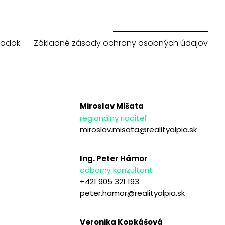
iadok
Základné zásady ochrany osobných údajov
Miroslav Mišata
regionálny riaditeľ
miroslav.misata@realityalpia.sk
Ing. Peter Hámor
odborný konzultant
+421 905 321 193
peter.hamor@realityalpia.sk
Veronika Kopkášová