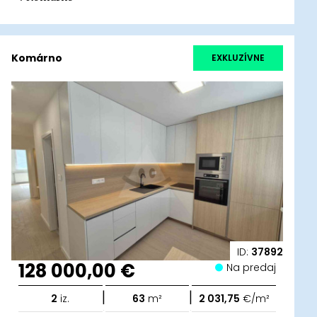
Komárno
EXKLUZÍVNE
ID:
37892
128 000,00 €
Na predaj
|
|
2
iz.
63
m²
2 031,75
€/m²