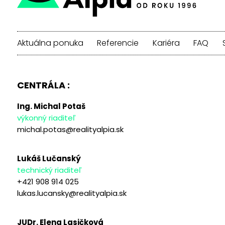
Aktuálna ponuka
Referencie
Kariéra
FAQ
CENTRÁLA :
Ing. Michal Potaš
výkonný riaditeľ
michal.potas@realityalpia.sk
Lukáš Lučanský
technický riaditeľ
+421 908 914 025
lukas.lucansky@realityalpia.sk
JUDr. Elena Lasičková