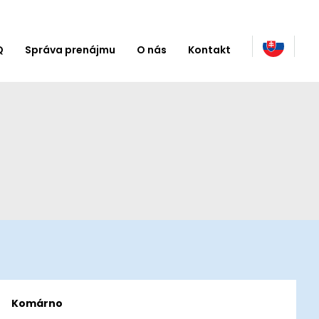
Q
Správa prenájmu
O nás
Kontakt
Komárno