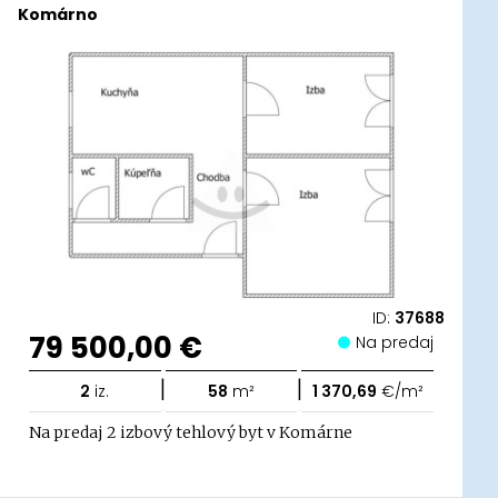
Komárno
ID:
37688
79 500,00 €
Na predaj
|
|
2
iz.
58
m²
1 370,69
€/m²
Na predaj 2 izbový tehlový byt v Komárne