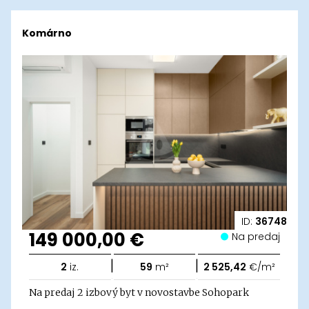
Komárno
ID:
36748
149 000,00 €
Na predaj
|
|
2
iz.
59
m²
2 525,42
€/m²
Na predaj 2 izbový byt v novostavbe Sohopark