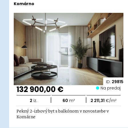
Komárno
ID:
29815
132 900,00 €
Na predaj
|
|
2
iz.
60
m²
2 211,31
€/m²
Pekný 2-izbový byt s balkónom v novostavbe v
Komárne