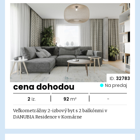
ID:
32783
cena dohodou
Na predaj
|
|
2
iz.
92
m²
-
Veľkometrážny 2-izbový byt s 2 balkónmi v
DANUBIA Residence v Komárne