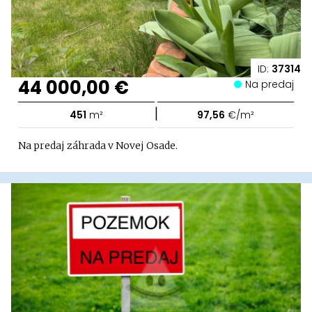
ID:
37314
44 000,00 €
Na predaj
|
451
m²
97,56
€/m²
Na predaj záhrada v Novej Osade.