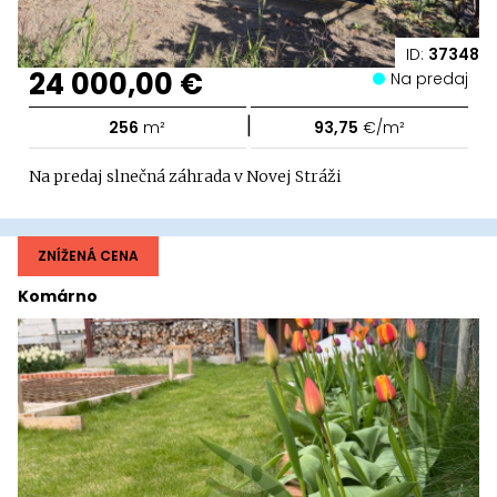
ID:
37348
24 000,00 €
Na predaj
|
256
m²
93,75
€/m²
Na predaj slnečná záhrada v Novej Stráži
ZNÍŽENÁ CENA
Komárno