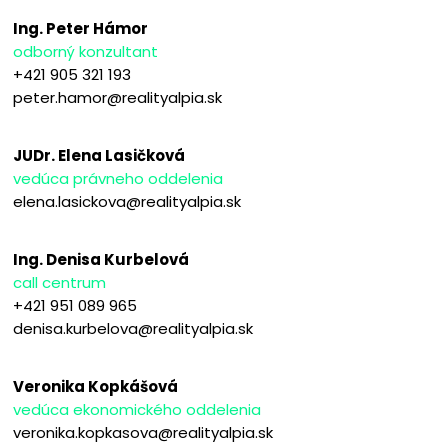
Ing. Peter Hámor
odborný konzultant
+421 905 321 193
peter.hamor@realityalpia.sk
JUDr. Elena Lasičková
vedúca právneho oddelenia
elena.lasickova@realityalpia.sk
Ing. Denisa Kurbelová
call centrum
+421 951 089 965
denisa.kurbelova@realityalpia.sk
Veronika Kopkášová
vedúca ekonomického oddelenia
veronika.kopkasova@realityalpia.sk