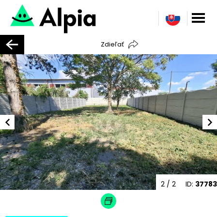
Zdieľať
2
/ 2
ID:
37783