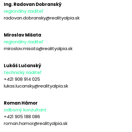
Ing. Radovan Dobranský
regionálny riaditeľ
radovan.dobransky@realityalpia.sk
Miroslav Mišata
regionálny riaditeľ
miroslav.misata@realityalpia.sk
Lukáš Lučanský
technický riaditeľ
+421 908 914 025
lukas.lucansky@realityalpia.sk
Roman Hámor
odborný konzultant
+421 905 188 086
roman.hamor@realityalpia.sk