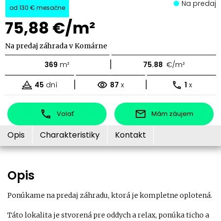
Na predaj
od
130 €
mesačne
75,88 €/m²
Na predaj záhrada v Komárne
|
369
m²
75.88
€/m²
|
|
45
dní
87
x
1
x
Volať
Mám záujem
Opis
Charakteristiky
Kontakt
Opis
Ponúkame na predaj záhradu, ktorá je kompletne oplotená.
Táto lokalita je stvorená pre oddych a relax, ponúka ticho a