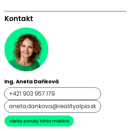
Kontakt
Ing. Aneta Daňková
+421 903 957 179
aneta.dankova@realityalpia.sk
Všetky ponuky tohto makléra