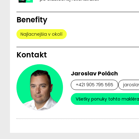
Benefity
Najlacnejšia v okolí
Kontakt
Jaroslav Polách
+421 905 795 565
jarosla
Všetky ponuky tohto maklér