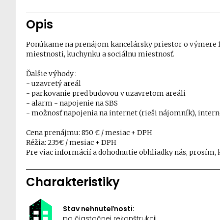
Opis
Ponúkame na prenájom kancelársky priestor o výmere 108
miestnosti, kuchynku a sociálnu miestnosť.
Ďalšie výhody :
- uzavretý areál
- parkovanie pred budovou v uzavretom areáli
- alarm - napojenie na SBS
- možnosť napojenia na internet (rieši nájomník), interne
Cena prenájmu: 850 € / mesiac + DPH
Réžia: 235€ / mesiac + DPH
Pre viac informácií a dohodnutie obhliadky nás, prosím,
Charakteristiky
Stav nehnuteľnosti:
po čiastočnej rekonštrukcii