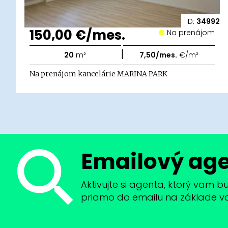
ID:
34992
150,00 €/mes.
Na prenájom
|
20
m²
7,50/mes.
€/m²
Na prenájom kancelárie MARINA PARK
Emailový ag
Aktivujte si agenta, ktorý vam 
priamo do emailu na základe vaši