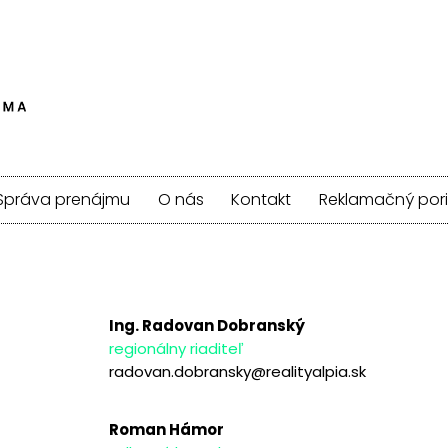
Správa prenájmu
O nás
Kontakt
Reklamačný por
Ing. Radovan Dobranský
regionálny riaditeľ
radovan.dobransky@realityalpia.sk
Roman Hámor