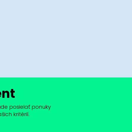
ent
bude posielať ponuky
ch kritérií.