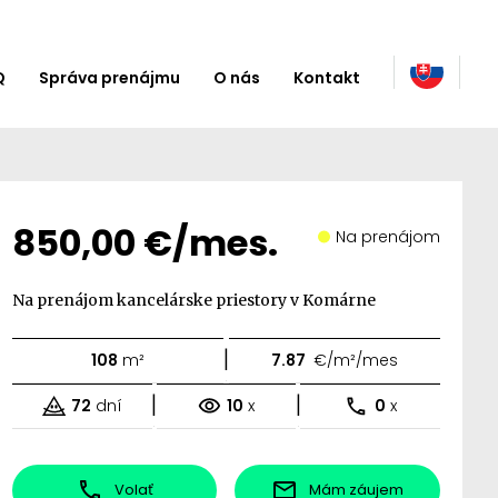
Q
Správa prenájmu
O nás
Kontakt
850,00 €/mes.
Na prenájom
Na prenájom kancelárske priestory v Komárne
|
108
m²
7.87
€/m²/mes
|
|
72
dní
10
x
0
x
Volať
Mám záujem