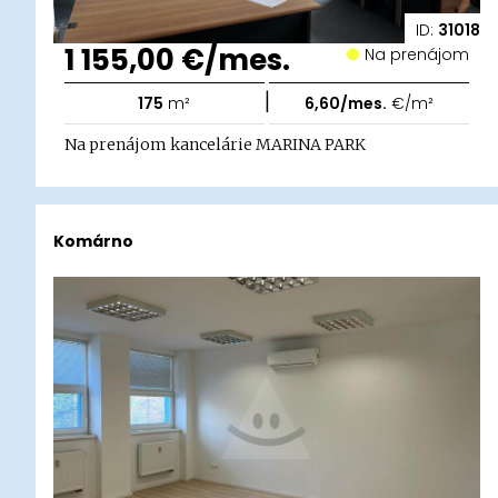
ID:
31018
1 155,00 €/mes.
Na prenájom
|
175
m²
6,60/mes.
€/m²
Na prenájom kancelárie MARINA PARK
Komárno