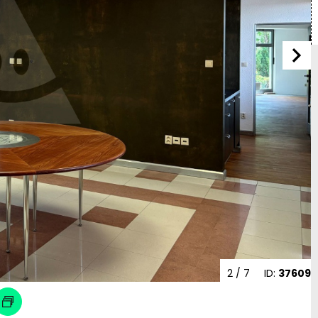
2
/ 7
ID:
37609