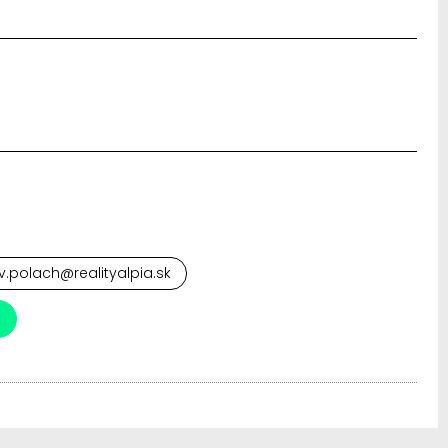
v.polach@realityalpia.sk
a