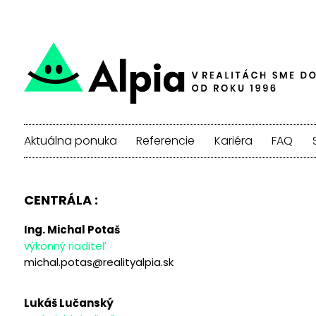
Aktuálna ponuka
Referencie
Kariéra
FAQ
CENTRÁLA :
Ing. Michal Potaš
výkonný riaditeľ
michal.potas@realityalpia.sk
Lukáš Lučanský