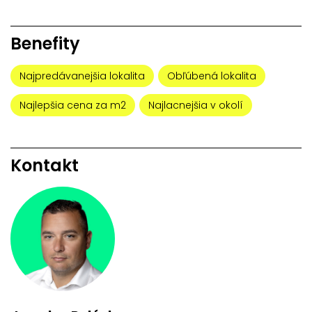
Benefity
Najpredávanejšia lokalita
Obľúbená lokalita
Najlepšia cena za m2
Najlacnejšia v okolí
Kontakt