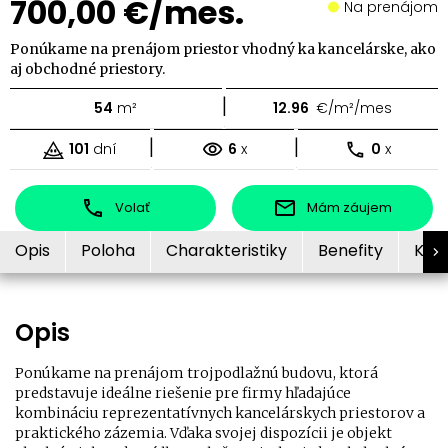
700,00 €/mes.
Na prenájom
Ponúkame na prenájom priestor vhodný ka kancelárske, ako
aj obchodné priestory.
|
54
m²
12.96
€/m²/mes
|
|
101
dní
6
x
0
x
Volať
Mám záujem
Opis
Poloha
Charakteristiky
Benefity
Kon
Opis
Ponúkame na prenájom trojpodlažnú budovu, ktorá
predstavuje ideálne riešenie pre firmy hľadajúce
kombináciu reprezentatívnych kancelárskych priestorov a
praktického zázemia. Vďaka svojej dispozícii je objekt