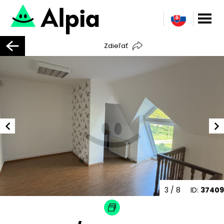
Zdieľať
3
/ 8
ID:
37409