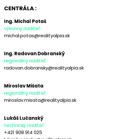
CENTRÁLA :
Ing. Michal Potaš
výkonný riaditeľ
michal.potas@realityalpia.sk
Ing. Radovan Dobranský
regionálny riaditeľ
radovan.dobransky@realityalpia.sk
Miroslav Mišata
regionálny riaditeľ
miroslav.misata@realityalpia.sk
Lukáš Lučanský
technický riaditeľ
+421 908 914 025