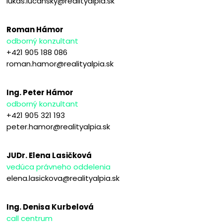
lukas.lucansky@realityalpia.sk
Roman Hámor
odborný konzultant
+421 905 188 086
roman.hamor@realityalpia.sk
Ing. Peter Hámor
odborný konzultant
+421 905 321 193
peter.hamor@realityalpia.sk
JUDr. Elena Lasičková
vedúca právneho oddelenia
elena.lasickova@realityalpia.sk
Ing. Denisa Kurbelová
call centrum