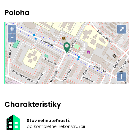
Poloha
+
⤢
−
i
Charakteristiky
Stav nehnuteľnosti:
po kompletnej rekonštrukcii