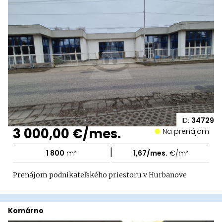
ID:
34729
3 000,00 €/mes.
Na prenájom
|
1 800
m²
1,67/mes.
€/m²
Prenájom podnikateľského priestoru v Hurbanove
Komárno