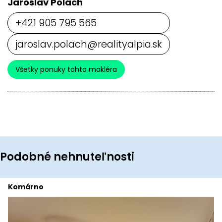
Jaroslav Polách
+421 905 795 565
jaroslav.polach@realityalpia.sk
Všetky ponuky tohto makléra
Podobné nehnuteľnosti
Komárno