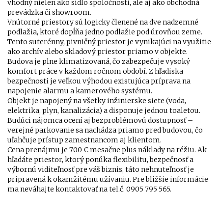
vhodný nielen ako sídlo spoločnosti, ale aj ako obchodná
prevádzka či showroom.
Vnútorné priestory sú logicky členené na dve nadzemné
podlažia, ktoré dopĺňa jedno podlažie pod úrovňou zeme.
Tento suterénny, pivničný priestor je vynikajúci na využitie
ako archív alebo skladový priestor priamo v objekte.
Budova je plne klimatizovaná, čo zabezpečuje vysoký
komfort práce v každom ročnom období. Z hľadiska
bezpečnosti je veľkou výhodou existujúca príprava na
napojenie alarmu a kamerového systému.
Objekt je napojený na všetky inžinierske siete (voda,
elektrika, plyn, kanalizácia) a disponuje jednou toaletou.
Budúci nájomca ocení aj bezproblémovú dostupnosť –
verejné parkovanie sa nachádza priamo pred budovou, čo
uľahčuje prístup zamestnancom aj klientom.
Cena prenájmu je 700 € mesačne plus náklady na réžiu. Ak
hľadáte priestor, ktorý ponúka flexibilitu, bezpečnosť a
výbornú viditeľnosť pre váš biznis, táto nehnuteľnosť je
pripravená k okamžitému užívaniu. Pre bližšie informácie
ma neváhajte kontaktovať na tel.č. 0905 795 565.