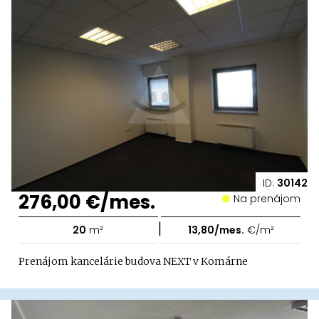
ID:
30142
276,00 €/mes.
Na prenájom
|
20
m²
13,80/mes.
€/m²
Prenájom kancelárie budova NEXT v Komárne