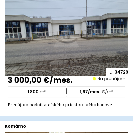
ID:
34729
3 000,00 €/mes.
Na prenájom
|
1 800
m²
1,67/mes.
€/m²
Prenájom podnikateľského priestoru v Hurbanove
Komárno