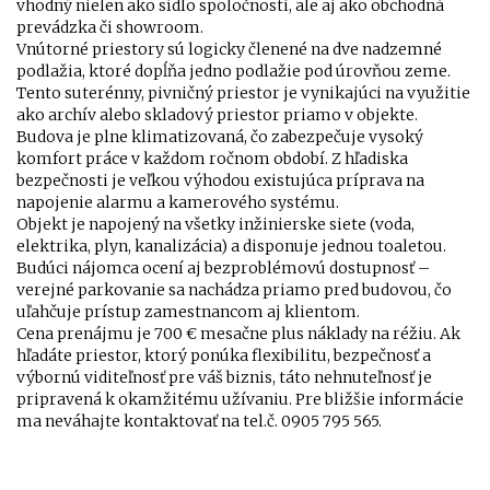
vhodný nielen ako sídlo spoločnosti, ale aj ako obchodná
prevádzka či showroom.
Vnútorné priestory sú logicky členené na dve nadzemné
podlažia, ktoré dopĺňa jedno podlažie pod úrovňou zeme.
Tento suterénny, pivničný priestor je vynikajúci na využitie
ako archív alebo skladový priestor priamo v objekte.
Budova je plne klimatizovaná, čo zabezpečuje vysoký
komfort práce v každom ročnom období. Z hľadiska
bezpečnosti je veľkou výhodou existujúca príprava na
napojenie alarmu a kamerového systému.
Objekt je napojený na všetky inžinierske siete (voda,
elektrika, plyn, kanalizácia) a disponuje jednou toaletou.
Budúci nájomca ocení aj bezproblémovú dostupnosť –
verejné parkovanie sa nachádza priamo pred budovou, čo
uľahčuje prístup zamestnancom aj klientom.
Cena prenájmu je 700 € mesačne plus náklady na réžiu. Ak
hľadáte priestor, ktorý ponúka flexibilitu, bezpečnosť a
výbornú viditeľnosť pre váš biznis, táto nehnuteľnosť je
pripravená k okamžitému užívaniu. Pre bližšie informácie
ma neváhajte kontaktovať na tel.č. 0905 795 565.