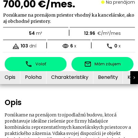
700,00 €/mes.
Na prenájom
Ponúkame na prenájom priestor vhodný ka kancelárske, ako
aj obchodné priestory.
|
54
m²
12.96
€/m²/mes
|
|
103
dní
6
x
0
x
Volať
Mám záujem
Opis
Poloha
Charakteristiky
Benefity
Kon
Opis
Ponúkame na prenájom trojpodlažnú budovu, ktorá
predstavuje ideálne riešenie pre firmy hľadajúce
kombináciu reprezentatívnych kancelárskych priestorov a
praktického zázemia. Vďaka svojej dispozícii je objekt