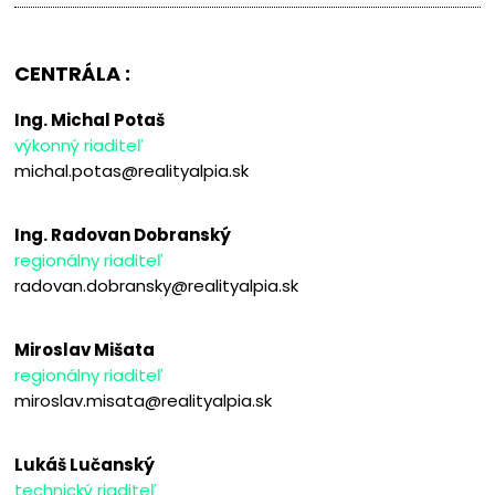
CENTRÁLA :
Ing. Michal Potaš
výkonný riaditeľ
michal.potas@realityalpia.sk
Ing. Radovan Dobranský
regionálny riaditeľ
radovan.dobransky@realityalpia.sk
Miroslav Mišata
regionálny riaditeľ
miroslav.misata@realityalpia.sk
Lukáš Lučanský
technický riaditeľ