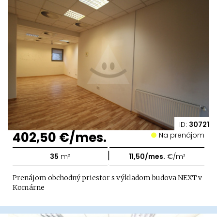
ID:
30721
402,50 €/mes.
Na prenájom
|
35
m²
11,50/mes.
€/m²
Prenájom obchodný priestor s výkladom budova NEXT v
Komárne