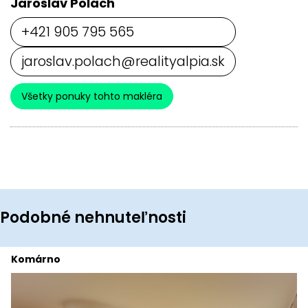
Jaroslav Polách
+421 905 795 565
jaroslav.polach@realityalpia.sk
Všetky ponuky tohto makléra
Podobné nehnuteľnosti
Komárno