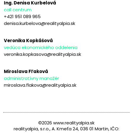
Ing. Denisa Kurbelová
call centrum
+421 951 089 965
denisa.kurbelova@realityalpia.sk
Veronika Kopkášová
vedúca ekonomického oddelenia
veronika.kopkasova@realityalpia.sk
Miroslava Fľaková
administratívny manažér
miroslava.flakova@realityalpia.sk
©2026 www.realityalpia.sk
realityalpia, s.r.o., A. Kmeťa 24, 036 01 Martin, IČO: