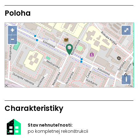
Poloha
+
⤢
−
i
Charakteristiky
Stav nehnuteľnosti:
po kompletnej rekonštrukcii