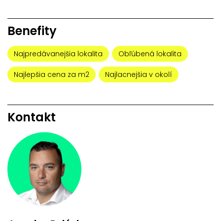
Benefity
Najpredávanejšia lokalita
Obľúbená lokalita
Najlepšia cena za m2
Najlacnejšia v okolí
Kontakt