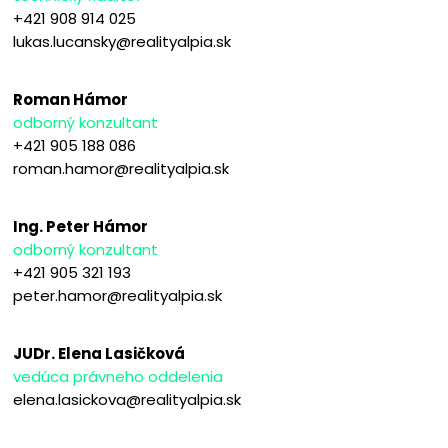
+421 908 914 025
lukas.lucansky@realityalpia.sk
Roman Hámor
odborný konzultant
+421 905 188 086
roman.hamor@realityalpia.sk
Ing. Peter Hámor
odborný konzultant
+421 905 321 193
peter.hamor@realityalpia.sk
JUDr. Elena Lasičková
vedúca právneho oddelenia
elena.lasickova@realityalpia.sk