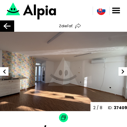
Zdieľať
2
/ 8
ID:
37409