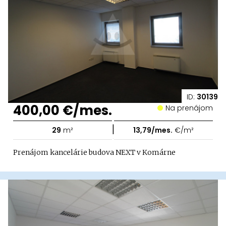
ID:
30139
400,00 €/mes.
Na prenájom
|
29
m²
13,79/mes.
€/m²
Prenájom kancelárie budova NEXT v Komárne