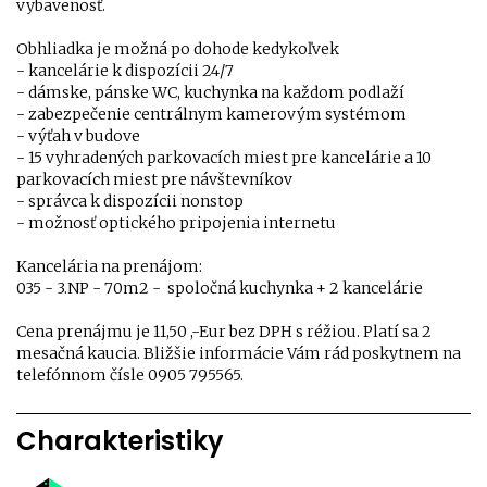
vybavenosť.
Obhliadka je možná po dohode kedykoľvek
- kancelárie k dispozícii 24/7
- dámske, pánske WC, kuchynka na každom podlaží
- zabezpečenie centrálnym kamerovým systémom
- výťah v budove
- 15 vyhradených parkovacích miest pre kancelárie a 10
parkovacích miest pre návštevníkov
- správca k dispozícii nonstop
- možnosť optického pripojenia internetu
Kancelária na prenájom:
035 - 3.NP - 70m2 - spoločná kuchynka + 2 kancelárie
Cena prenájmu je 11,50 ,-Eur bez DPH s réžiou. Platí sa 2
mesačná kaucia. Bližšie informácie Vám rád poskytnem na
telefónnom čísle 0905 795565.
Charakteristiky