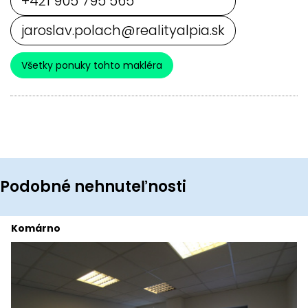
+421 905 795 565
jaroslav.polach@realityalpia.sk
Všetky ponuky tohto makléra
Podobné nehnuteľnosti
Komárno