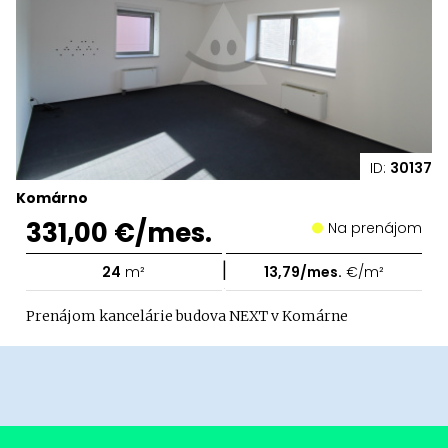
ID:
30137
Komárno
331,00 €/mes.
Na prenájom
|
24
m²
13,79/mes.
€/m²
Prenájom kancelárie budova NEXT v Komárne