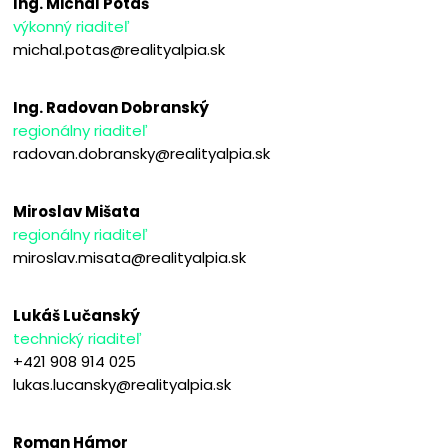
Ing. Michal Potaš
výkonný riaditeľ
michal.potas@realityalpia.sk
Ing. Radovan Dobranský
regionálny riaditeľ
radovan.dobransky@realityalpia.sk
Miroslav Mišata
regionálny riaditeľ
miroslav.misata@realityalpia.sk
Lukáš Lučanský
technický riaditeľ
+421 908 914 025
lukas.lucansky@realityalpia.sk
Roman Hámor