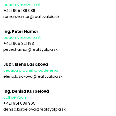
odborný konzultant
+421 905 188 086
roman.hamor@realityalpia.sk
Ing. Peter Hámor
odborný konzultant
+421 905 321 193
peter.hamor@realityalpia.sk
JUDr. Elena Lasičková
vedúca právneho oddelenia
elena.lasickova@realityalpia.sk
Ing. Denisa Kurbelová
call centrum
+421 951 089 965
denisa.kurbelova@realityalpia.sk