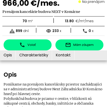
966,00 €/mes.
Na prenájom
Prenájom kancelárie budova NEXT v Komárne
|
70
m²
13.80
€/m²/mes
|
|
899
dní
233
x
0
x
Volať
Mám záujem
Opis
Charakteristiky
Kontakt
Opis
Ponúkame na prenájom kancelársky priestor nachádzajúci
sa v administratívnej budove Next Záhradnícka 10 Komárno
hneď pri hlavnej ceste.
Polyfunkčná budova je priamo v centre, v blízkosti sú
nákupné centrá, obchody, banky, inštitúcie a občianska