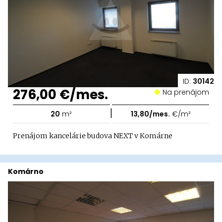
ID:
30142
276,00 €/mes.
Na prenájom
|
20
m²
13,80/mes.
€/m²
Prenájom kancelárie budova NEXT v Komárne
Komárno