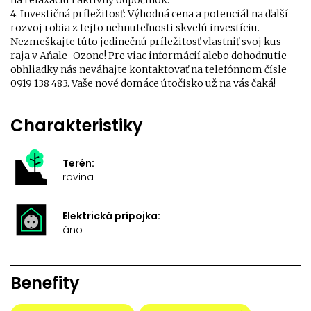
na relaxáciu i aktívny odpočinok.
4. Investičná príležitosť: Výhodná cena a potenciál na ďalší
rozvoj robia z tejto nehnuteľnosti skvelú investíciu.
Nezmeškajte túto jedinečnú príležitosť vlastniť svoj kus
raja v Aňale-Ozone! Pre viac informácií alebo dohodnutie
obhliadky nás neváhajte kontaktovať na telefónnom čísle
0919 138 483. Vaše nové domáce útočisko už na vás čaká!
Charakteristiky
Terén:
rovina
Elektrická prípojka:
áno
Benefity