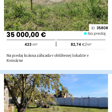
ID:
35808
35 000,00 €
Na predaj
|
423
m²
82,74
€/m²
Na predaj krásna záhrada v oblúbenej lokalite v
Komárne