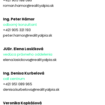
+421 905 188 086
roman.hamor@realityalpia.sk
Ing. Peter Hámor
odborný konzultant
+421 905 321 193
peter.hamor@realityalpia.sk
JUDr. Elena Lasičková
vedúca právneho oddelenia
elena.lasickova@realityalpia.sk
Ing. Denisa Kurbelová
call centrum
+421 951 089 965
denisa.kurbelova@realityalpia.sk
Veronika Kopkášová