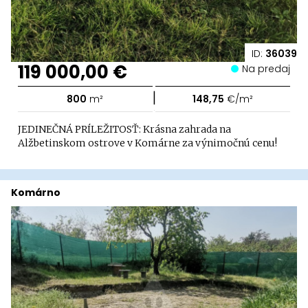
ID:
36039
119 000,00 €
Na predaj
|
800
m²
148,75
€/m²
JEDINEČNÁ PRÍLEŽITOSŤ: Krásna zahrada na
Alžbetinskom ostrove v Komárne za výnimočnú cenu!
Komárno