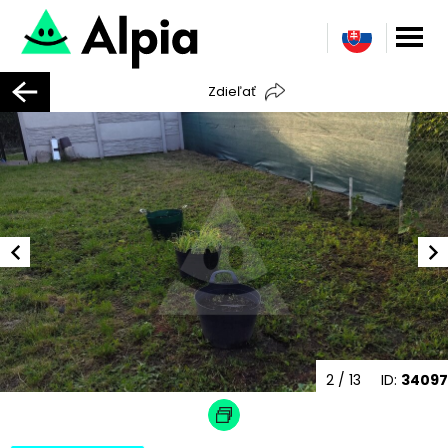
Zdieľať
2
/ 13
ID:
34097