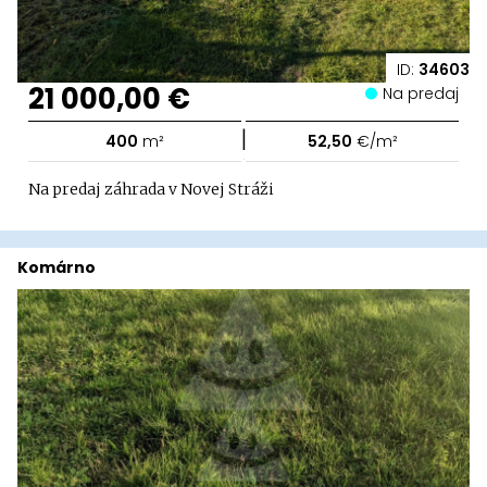
ID:
34603
21 000,00 €
Na predaj
|
400
m²
52,50
€/m²
Na predaj záhrada v Novej Stráži
Komárno