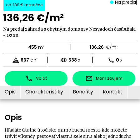
Na predaj
od
288 €
mesačne
136,26 €/m²
Na predaj záhrada s obytným domom v Nesvadoch časť Aňala
- Ozon
|
455
m²
136.26
€/m²
|
|
667
dní
538
x
0
x
Volať
Mám záujem
Opis
Charakteristiky
Benefity
Kontakt
Opis
Hľadáte útulne útočisko mimo ruchu mesta, kde môžete
tráviť víkendy, pestovať vlastnú zeleninu alebo jednoducho