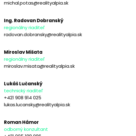
michal.potas@realityalpia.sk
Ing. Radovan Dobranský
regionálny riaditeľ
radovan.dobransky@realityalpia.sk
Miroslav Mišata
regionálny riaditeľ
miroslav.misata@realityalpia.sk
Lukáš Lučanský
technický riaditeľ
+421 908 914 025
lukas.lucansky@realityalpia.sk
Roman Hámor
odborný konzultant