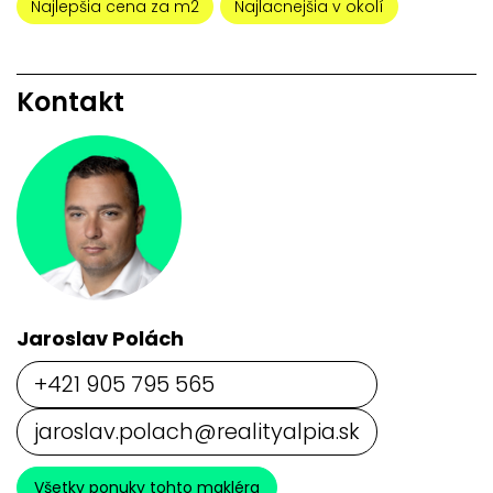
Najlepšia cena za m2
Najlacnejšia v okolí
Kontakt
Jaroslav Polách
+421 905 795 565
jaroslav.polach@realityalpia.sk
Všetky ponuky tohto makléra