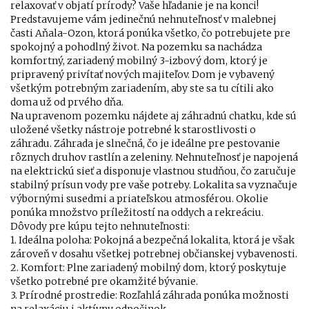
relaxovať v objatí prírody? Vaše hľadanie je na konci!
Predstavujeme vám jedinečnú nehnuteľnosť v malebnej
časti Aňala-Ozon, ktorá ponúka všetko, čo potrebujete pre
spokojný a pohodlný život. Na pozemku sa nachádza
komfortný, zariadený mobilný 3-izbový dom, ktorý je
pripravený privítať nových majiteľov. Dom je vybavený
všetkým potrebným zariadením, aby ste sa tu cítili ako
doma už od prvého dňa.
Na upravenom pozemku nájdete aj záhradnú chatku, kde sú
uložené všetky nástroje potrebné k starostlivosti o
záhradu. Záhrada je slnečná, čo je ideálne pre pestovanie
rôznych druhov rastlín a zeleniny. Nehnuteľnosť je napojená
na elektrickú sieť a disponuje vlastnou studňou, čo zaručuje
stabilný prísun vody pre vaše potreby. Lokalita sa vyznačuje
výbornými susedmi a priateľskou atmosférou. Okolie
ponúka množstvo príležitostí na oddych a rekreáciu.
Dôvody pre kúpu tejto nehnuteľnosti:
1. Ideálna poloha: Pokojná a bezpečná lokalita, ktorá je však
zároveň v dosahu všetkej potrebnej občianskej vybavenosti.
2. Komfort: Plne zariadený mobilný dom, ktorý poskytuje
všetko potrebné pre okamžité bývanie.
3. Prírodné prostredie: Rozľahlá záhrada ponúka možnosti