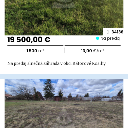
ID:
34136
19 500,00 €
Na predaj
|
1 500
m²
13,00
€/m²
Na predaj slnečná záhrada v obci Bátorové Kosihy