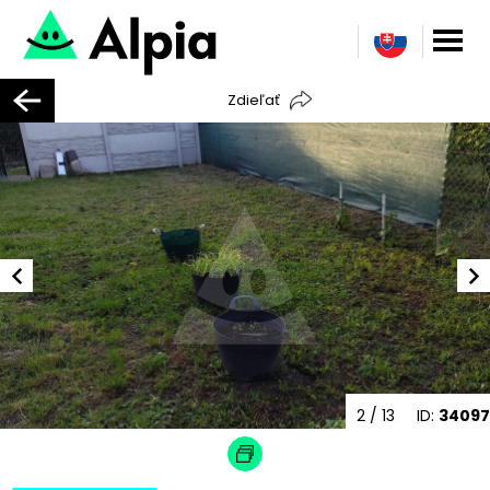
Zdieľať
2
/ 13
ID:
34097