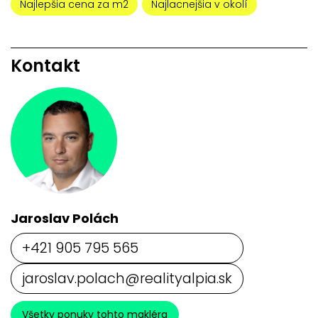
Najlepšia cena za m2
Najlacnejšia v okolí
Kontakt
Jaroslav Polách
+421 905 795 565
jaroslav.polach@realityalpia.sk
Všetky ponuky tohto makléra