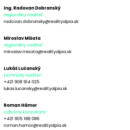
Ing. Radovan Dobranský
regionálny riaditeľ
radovan.dobransky@realityalpia.sk
Miroslav Mišata
regionálny riaditeľ
miroslav.misata@realityalpia.sk
Lukáš Lučanský
technický riaditeľ
+421 908 914 025
lukas.lucansky@realityalpia.sk
Roman Hámor
odborný konzultant
+421 905 188 086
roman.hamor@realityalpia.sk