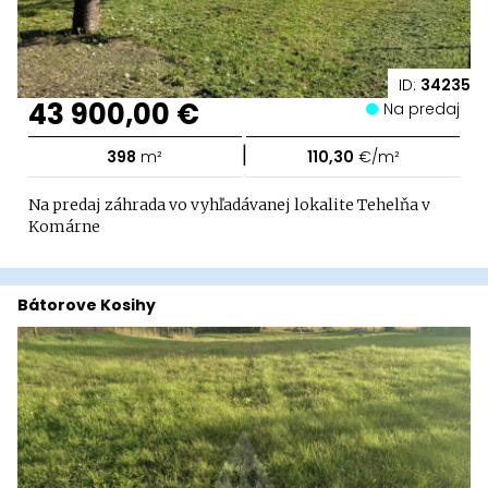
ID:
34235
43 900,00 €
Na predaj
|
398
m²
110,30
€/m²
Na predaj záhrada vo vyhľadávanej lokalite Tehelňa v
Komárne
Bátorove Kosihy