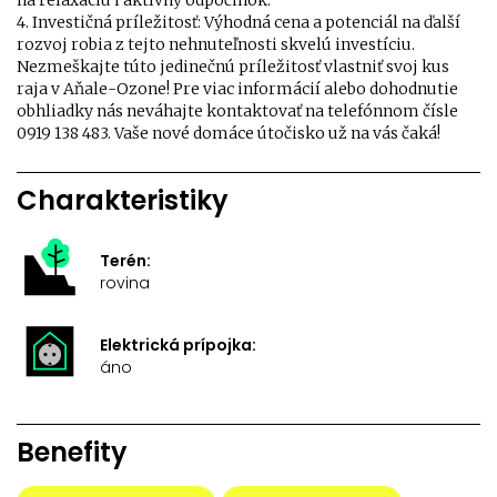
na relaxáciu i aktívny odpočinok.
4. Investičná príležitosť: Výhodná cena a potenciál na ďalší
rozvoj robia z tejto nehnuteľnosti skvelú investíciu.
Nezmeškajte túto jedinečnú príležitosť vlastniť svoj kus
raja v Aňale-Ozone! Pre viac informácií alebo dohodnutie
obhliadky nás neváhajte kontaktovať na telefónnom čísle
0919 138 483. Vaše nové domáce útočisko už na vás čaká!
Charakteristiky
Terén:
rovina
Elektrická prípojka:
áno
Benefity