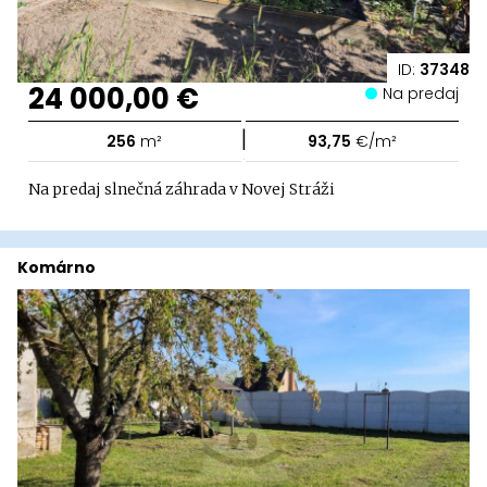
ID:
37348
24 000,00 €
Na predaj
|
256
m²
93,75
€/m²
Na predaj slnečná záhrada v Novej Stráži
Komárno