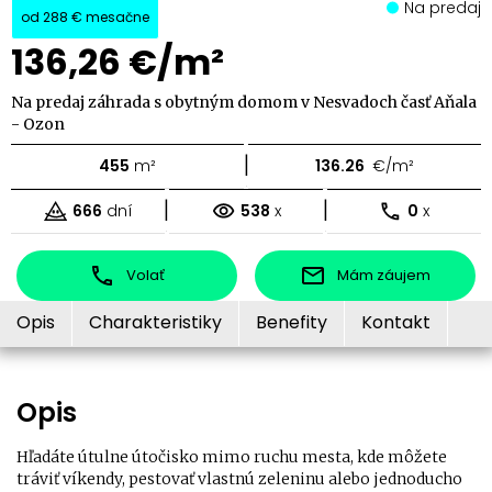
Na predaj
od
288 €
mesačne
136,26 €/m²
Na predaj záhrada s obytným domom v Nesvadoch časť Aňala
- Ozon
|
455
m²
136.26
€/m²
|
|
666
dní
538
x
0
x
Volať
Mám záujem
Opis
Charakteristiky
Benefity
Kontakt
Opis
Hľadáte útulne útočisko mimo ruchu mesta, kde môžete
tráviť víkendy, pestovať vlastnú zeleninu alebo jednoducho