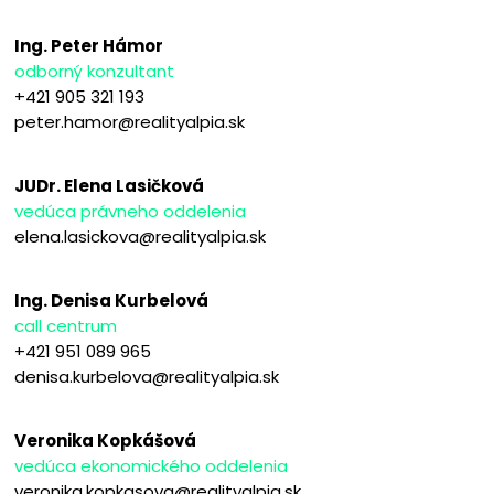
Ing. Peter Hámor
odborný konzultant
+421 905 321 193
peter.hamor@realityalpia.sk
JUDr. Elena Lasičková
vedúca právneho oddelenia
elena.lasickova@realityalpia.sk
Ing. Denisa Kurbelová
call centrum
+421 951 089 965
denisa.kurbelova@realityalpia.sk
Veronika Kopkášová
vedúca ekonomického oddelenia
veronika.kopkasova@realityalpia.sk