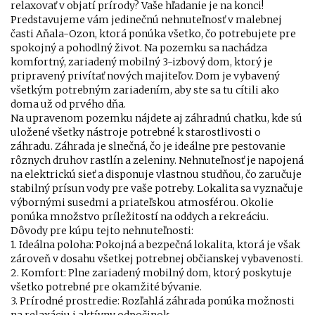
relaxovať v objatí prírody? Vaše hľadanie je na konci!
Predstavujeme vám jedinečnú nehnuteľnosť v malebnej
časti Aňala-Ozon, ktorá ponúka všetko, čo potrebujete pre
spokojný a pohodlný život. Na pozemku sa nachádza
komfortný, zariadený mobilný 3-izbový dom, ktorý je
pripravený privítať nových majiteľov. Dom je vybavený
všetkým potrebným zariadením, aby ste sa tu cítili ako
doma už od prvého dňa.
Na upravenom pozemku nájdete aj záhradnú chatku, kde sú
uložené všetky nástroje potrebné k starostlivosti o
záhradu. Záhrada je slnečná, čo je ideálne pre pestovanie
rôznych druhov rastlín a zeleniny. Nehnuteľnosť je napojená
na elektrickú sieť a disponuje vlastnou studňou, čo zaručuje
stabilný prísun vody pre vaše potreby. Lokalita sa vyznačuje
výbornými susedmi a priateľskou atmosférou. Okolie
ponúka množstvo príležitostí na oddych a rekreáciu.
Dôvody pre kúpu tejto nehnuteľnosti:
1. Ideálna poloha: Pokojná a bezpečná lokalita, ktorá je však
zároveň v dosahu všetkej potrebnej občianskej vybavenosti.
2. Komfort: Plne zariadený mobilný dom, ktorý poskytuje
všetko potrebné pre okamžité bývanie.
3. Prírodné prostredie: Rozľahlá záhrada ponúka možnosti