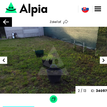
Zdieľať
2
/ 13
ID:
34097