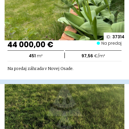
ID:
37314
44 000,00 €
Na predaj
|
451
m²
97,56
€/m²
Na predaj záhrada v Novej Osade.