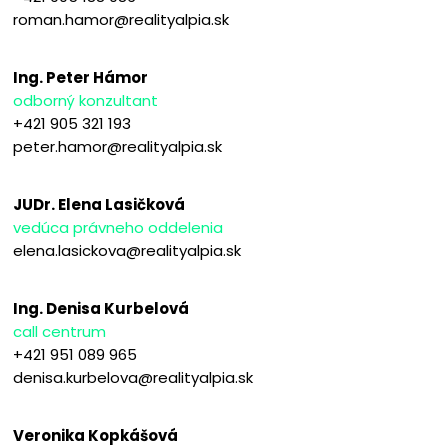
roman.hamor@realityalpia.sk
Ing. Peter Hámor
odborný konzultant
+421 905 321 193
peter.hamor@realityalpia.sk
JUDr. Elena Lasičková
vedúca právneho oddelenia
elena.lasickova@realityalpia.sk
Ing. Denisa Kurbelová
call centrum
+421 951 089 965
denisa.kurbelova@realityalpia.sk
Veronika Kopkášová