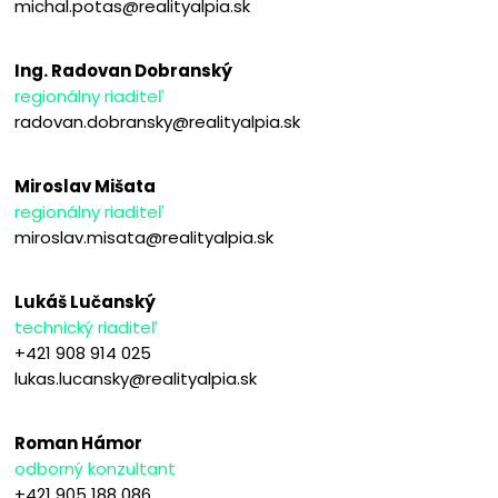
michal.potas@realityalpia.sk
Ing. Radovan Dobranský
regionálny riaditeľ
radovan.dobransky@realityalpia.sk
Miroslav Mišata
regionálny riaditeľ
miroslav.misata@realityalpia.sk
Lukáš Lučanský
technický riaditeľ
+421 908 914 025
lukas.lucansky@realityalpia.sk
Roman Hámor
odborný konzultant
+421 905 188 086