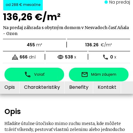
Na predaj
od
288 €
mesačne
136,26 €/m²
Na predaj záhrada s obytným domom v Nesvadoch časť Aňala
- Ozon
|
455
m²
136.26
€/m²
|
|
666
dní
538
x
0
x
Volať
Mám záujem
Opis
Charakteristiky
Benefity
Kontakt
Opis
Hľadáte útulne útočisko mimo ruchu mesta, kde môžete
tráviť víkendy, pestovať vlastnú zeleninu alebo jednoducho