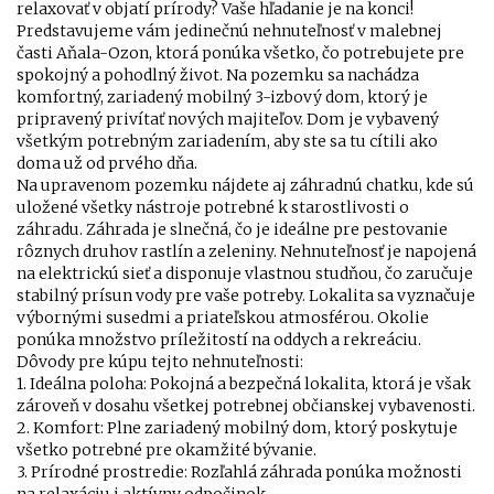
relaxovať v objatí prírody? Vaše hľadanie je na konci!
Predstavujeme vám jedinečnú nehnuteľnosť v malebnej
časti Aňala-Ozon, ktorá ponúka všetko, čo potrebujete pre
spokojný a pohodlný život. Na pozemku sa nachádza
komfortný, zariadený mobilný 3-izbový dom, ktorý je
pripravený privítať nových majiteľov. Dom je vybavený
všetkým potrebným zariadením, aby ste sa tu cítili ako
doma už od prvého dňa.
Na upravenom pozemku nájdete aj záhradnú chatku, kde sú
uložené všetky nástroje potrebné k starostlivosti o
záhradu. Záhrada je slnečná, čo je ideálne pre pestovanie
rôznych druhov rastlín a zeleniny. Nehnuteľnosť je napojená
na elektrickú sieť a disponuje vlastnou studňou, čo zaručuje
stabilný prísun vody pre vaše potreby. Lokalita sa vyznačuje
výbornými susedmi a priateľskou atmosférou. Okolie
ponúka množstvo príležitostí na oddych a rekreáciu.
Dôvody pre kúpu tejto nehnuteľnosti:
1. Ideálna poloha: Pokojná a bezpečná lokalita, ktorá je však
zároveň v dosahu všetkej potrebnej občianskej vybavenosti.
2. Komfort: Plne zariadený mobilný dom, ktorý poskytuje
všetko potrebné pre okamžité bývanie.
3. Prírodné prostredie: Rozľahlá záhrada ponúka možnosti