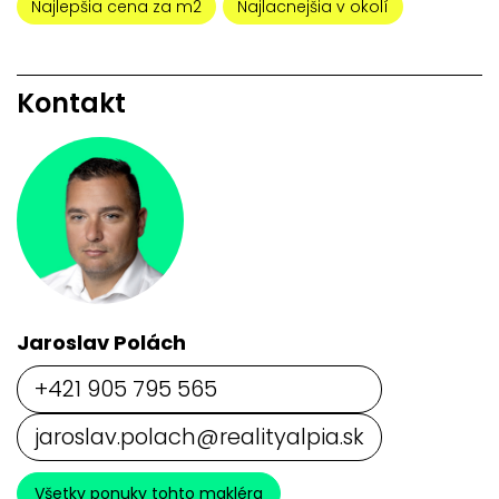
Najlepšia cena za m2
Najlacnejšia v okolí
Kontakt
Jaroslav Polách
+421 905 795 565
jaroslav.polach@realityalpia.sk
Všetky ponuky tohto makléra