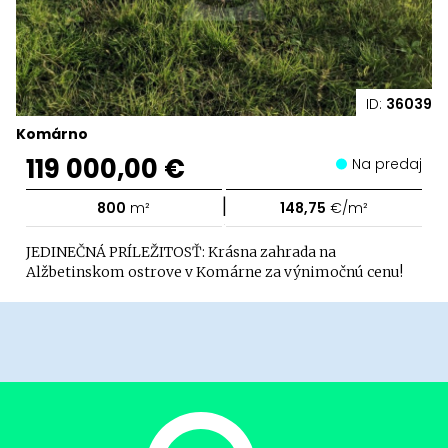
ID:
36039
Komárno
119 000,00 €
Na predaj
|
800
m²
148,75
€/m²
JEDINEČNÁ PRÍLEŽITOSŤ: Krásna zahrada na
Alžbetinskom ostrove v Komárne za výnimočnú cenu!