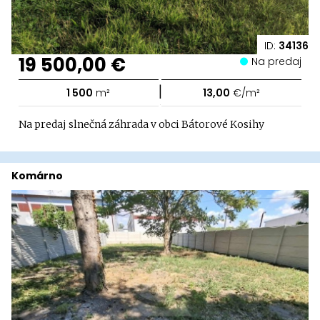
ID:
34136
19 500,00 €
Na predaj
|
1 500
m²
13,00
€/m²
Na predaj slnečná záhrada v obci Bátorové Kosihy
Komárno