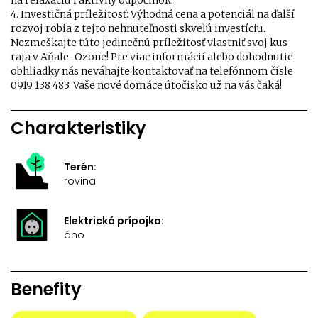
na relaxáciu i aktívny odpočinok.
4. Investičná príležitosť: Výhodná cena a potenciál na ďalší
rozvoj robia z tejto nehnuteľnosti skvelú investíciu.
Nezmeškajte túto jedinečnú príležitosť vlastniť svoj kus
raja v Aňale-Ozone! Pre viac informácií alebo dohodnutie
obhliadky nás neváhajte kontaktovať na telefónnom čísle
0919 138 483. Vaše nové domáce útočisko už na vás čaká!
Charakteristiky
Terén:
rovina
Elektrická prípojka:
áno
Benefity